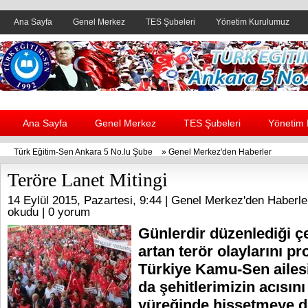
Ana Sayfa
Genel Merkez
TES Şubeleri
Yönetim Kurulumuz
Header yanı reklam alanı
Ana Sayfa
Genel Merkez
TES Şubeleri
Yönetim
Türk Eğitim-Sen Ankara 5 No.lu Şube
»
Genel Merkez'den Haberler
Teröre Lanet Mitingi
14 Eylül 2015, Pazartesi, 9:44 |
Genel Merkez'den Haberle
okudu |
0 yorum
Günlerdir düzenlediği çe
artan terör olaylarını p
Türkiye Kamu-Sen ailesi
da şehitlerimizin acısını
yüreğinde hissetmeye d