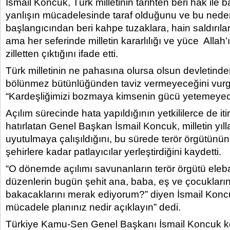
İsmail Koncuk, Türk milletinin tarihten beri hak ile ba
yanlışın mücadelesinde taraf olduğunu ve bu neden
başlangıcından beri kahpe tuzaklara, hain saldırıla
ama her seferinde milletin kararlılığı ve yüce Allah
zilletten çıktığını ifade etti.
Türk milletinin ne pahasına olursa olsun devletind
bölünmez bütünlüğünden taviz vermeyeceğini vur
“Kardeşliğimizi bozmaya kimsenin gücü yetemeyec
Açılım sürecinde hata yapıldığının yetkililerce de itir
hatırlatan Genel Başkan İsmail Koncuk, milletin yıll
uyutulmaya çalışıldığını, bu sürede terör örgütünü
şehirlere kadar patlayıcılar yerleştirdiğini kaydetti.
“O dönemde açılımı savunanların terör örgütü eleb
düzenlerin bugün şehit ana, baba, eş ve çocukları
bakacaklarını merak ediyorum?” diyen İsmail Koncu
mücadele planınız nedir açıklayın” dedi.
Türkiye Kamu-Sen Genel Başkanı İsmail Koncuk 