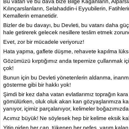
Bu vatan ve bu dava bize Bilge Kağanların, Alparsl
Kılınçarslanların, Selahaddin-i Eyyubilerin, Fatihler
Kemallerin emanetidir.
Bizler de bu davayı, bu Devleti, bu vatanı daha güç
hale getirerek gelecek nesillere teslim etmek zorun
Evet, zor bir mücadele veriyoruz!
Hata yapma, gaflete düşme, rehavete kapılma lük
Gözümüzü kırptığımız anda tepemize çullanmak iç
çok!
Bunun için bu Devleti yönetenlerin aldanma, inanma
gösterme gibi bir hakkı yok!
Şimdi bir kez daha vatan evlatlarımız toprağın kara
gömülürken, oluk oluk akan kan gözyaşlarımıza kar
yanıyor, içimiz parçalanıyor, kelimeler boğazımızda d
Acımız büyük! Ne söylesek hep bir kelime eksik kal
Yitip giden her can, tükenen her nefes, yarım kalan 