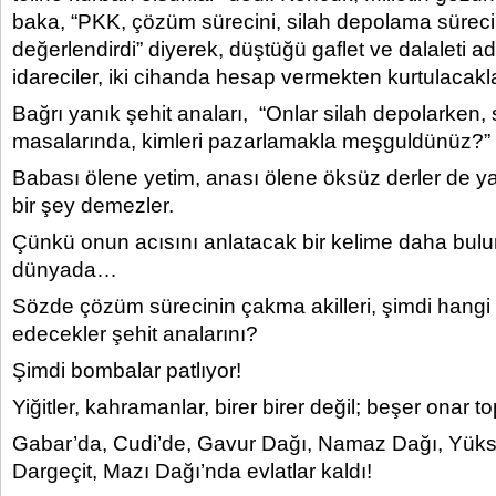
baka, “PKK, çözüm sürecini, silah depolama süreci
değerlendirdi” diyerek, düştüğü gaflet ve dalaleti a
idareciler, iki cihanda hesap vermekten kurtulacakl
Bağrı yanık şehit anaları, “Onlar silah depolarken, 
masalarında, kimleri pazarlamakla meşguldünüz?”
Babası ölene yetim, anası ölene öksüz derler de 
bir şey demezler.
Çünkü onun acısını anlatacak bir kelime daha bul
dünyada…
Sözde çözüm sürecinin çakma akilleri, şimdi hangi k
edecekler şehit analarını?
Şimdi bombalar patlıyor!
Yiğitler, kahramanlar, birer birer değil; beşer onar t
Gabar’da, Cudi’de, Gavur Dağı, Namaz Dağı, Yüks
Dargeçit, Mazı Dağı’nda evlatlar kaldı!