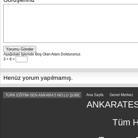
Yorumu Gönder
Aşağıdaki İşlemde Boş Olan Alanı Doldurunuz.
3 + 8 =
Henüz yorum yapılmamış.
Ana Sayfa
Genel Merkez
TÜRK EĞİTİM-SEN ANKARA 5 NO.LU ŞUBE
ANKARATES
Tüm Ha