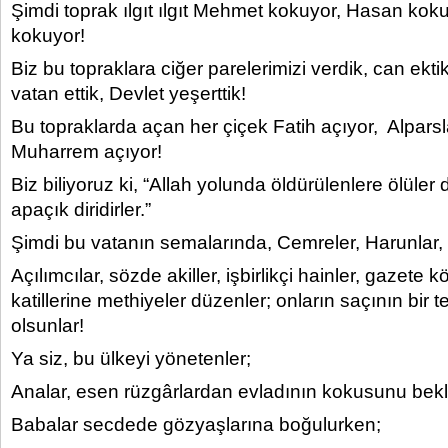
Şimdi toprak ılgıt ılgıt Mehmet kokuyor, Hasan kok
kokuyor!
Biz bu topraklara ciğer parelerimizi verdik, can ekti
vatan ettik, Devlet yeşerttik!
Bu topraklarda açan her çiçek Fatih açıyor, Alparsl
Muharrem açıyor!
Biz biliyoruz ki, “Allah yolunda öldürülenlere ölüler
apaçık diridirler.”
Şimdi bu vatanın semalarında, Cemreler, Harunlar, İ
Açılımcılar, sözde akiller, işbirlikçi hainler, gazete
katillerine methiyeler düzenler; onların saçının bir t
olsunlar!
Ya siz, bu ülkeyi yönetenler;
Analar, esen rüzgârlardan evladının kokusunu bek
Babalar secdede gözyaşlarına boğulurken;