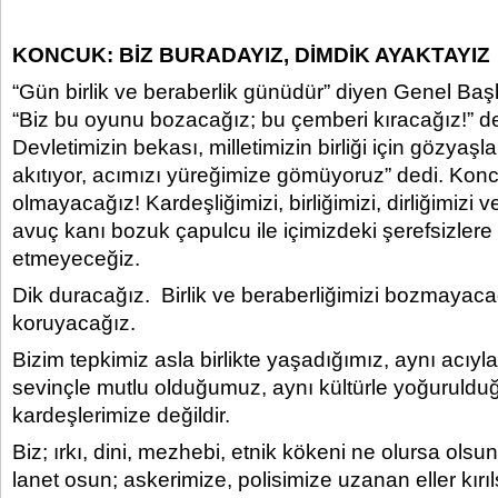
KONCUK: BİZ BURADAYIZ, DİMDİK AYAKTAYIZ
“Gün birlik ve beraberlik günüdür” diyen Genel Ba
“Biz bu oyunu bozacağız; bu çemberi kıracağız!” de
Devletimizin bekası, milletimizin birliği için gözyaşla
akıtıyor, acımızı yüreğimize gömüyoruz” dedi. Konc
olmayacağız! Kardeşliğimizi, birliğimizi, dirliğimizi v
avuç kanı bozuk çapulcu ile içimizdeki şerefsizlere 
etmeyeceğiz.
Dik duracağız. Birlik ve beraberliğimizi bozmayaca
koruyacağız.
Bizim tepkimiz asla birlikte yaşadığımız, aynı acıyla
sevinçle mutlu olduğumuz, aynı kültürle yoğuruld
kardeşlerimize değildir.
Biz; ırkı, dini, mezhebi, etnik kökeni ne olursa olsun
lanet osun; askerimize, polisimize uzanan eller kırıl