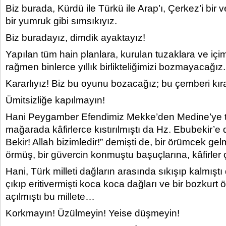
Biz burada, Kürdü ile Türkü ile Arap’ı, Çerkez’i bir 
bir yumruk gibi sımsıkıyız.
Biz buradayız, dimdik ayaktayız!
Yapılan tüm hain planlara, kurulan tuzaklara ve içi
rağmen binlerce yıllık birlikteliğimizi bozmayacağız.
Kararlıyız! Biz bu oyunu bozacağız; bu çemberi kır
Ümitsizliğe kapılmayın!
Hani Peygamber Efendimiz Mekke’den Medine’ye teh
mağarada kâfirlerce kıstırılmıştı da Hz. Ebubekir’
Bekir! Allah bizimledir!” demişti de, bir örümcek gelm
örmüş, bir güvercin konmuştu başuçlarına, kâfirler 
Hani, Türk milleti dağların arasında sıkışıp kalmıştı 
çıkıp eritivermişti koca koca dağları ve bir bozkurt 
açılmıştı bu millete…
Korkmayın! Üzülmeyin! Yeise düşmeyin!