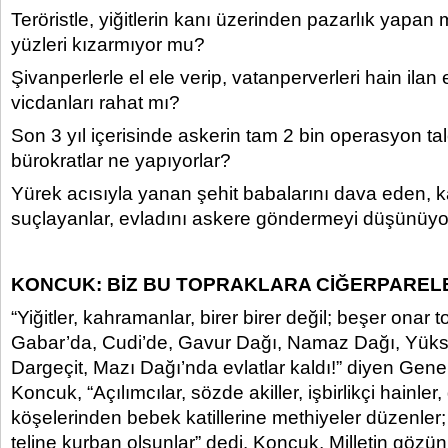
Teröristle, yiğitlerin kanı üzerinden pazarlık yapan
yüzleri kızarmıyor mu?
Şivanperlerle el ele verip, vatanperverleri hain ilan
vicdanları rahat mı?
Son 3 yıl içerisinde askerin tam 2 bin operasyon ta
bürokratlar ne yapıyorlar?
Yürek acısıyla yanan şehit babalarını dava eden, ka
suçlayanlar, evladını askere göndermeyi düşünüyo
KONCUK: BİZ BU TOPRAKLARA CİĞERPARELER
“Yiğitler, kahramanlar, birer birer değil; beşer onar 
Gabar’da, Cudi’de, Gavur Dağı, Namaz Dağı, Yüks
Dargeçit, Mazı Dağı’nda evlatlar kaldı!” diyen Gen
Koncuk, “Açılımcılar, sözde akiller, işbirlikçi hainler
köşelerinden bebek katillerine methiyeler düzenler; 
teline kurban olsunlar” dedi. Koncuk, Milletin gözü