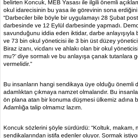
belirten Koncuk, MEB Yasası ile ilgili önemli açıkla
okul idarecisinin bu yasa ile görevinin sona erdiğin
“Darbeciler bile böyle bir uygulamayı 28 Şubat po
darbesinde ve 12 Eylül darbesinde yapmadı. Demo
savunduğunu iddia eden iktidar, darbe anlayışıyla b
ve 73 bin okul yöneticisi ile 3 bin üst düzey yönetic
Biraz izanı, vicdanı ve ahlakı olan bir okul yöneticis
mu?’ diye sormalı ve bu anlayışa çanak tutanlara 
vermelidir.”
Bu insanların hangi sendikaya üye olduğu önemli d
adamlıktan çıkmaya namzet olmalarıdır. Bu insanla
ön plana atan bir konuma düşmesi ülkemiz adına bir
Adamlığa talip olmamız lazım.
Koncuk sözlerini şöyle sürdürdü: “Koltuk, makam, m
sendikalarından istifa edenler oluyor. Sormak istiy