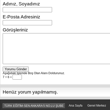
Adınız, Soyadınız
E-Posta Adresiniz
Görüşleriniz
Yorumu Gönder
Aşağıdaki İşlemde Boş Olan Alanı Doldurunuz.
7 + 6 =
Henüz yorum yapılmamış.
Ana Sayfa
Genel Merkez
TÜRK EĞİTİM-SEN ANKARA 5 NO.LU ŞUBE