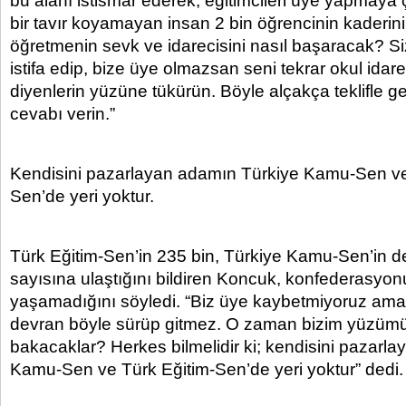
bu alanı istismar ederek, eğitimcileri üye yapmaya
bir tavır koyamayan insan 2 bin öğrencinin kaderin
öğretmenin sevk ve idarecisini nasıl başaracak? 
istifa edip, bize üye olmazsan seni tekrar okul idar
diyenlerin yüzüne tükürün. Böyle alçakça teklifle g
cevabı verin.”
Kendisini pazarlayan adamın Türkiye Kamu-Sen ve
Sen’de yeri yoktur.
Türk Eğitim-Sen’in 235 bin, Türkiye Kamu-Sen’in d
sayısına ulaştığını bildiren Koncuk, konfederasy
yaşamadığını söyledi. “Biz üye kaybetmiyoruz ama bi
devran böyle sürüp gitmez. O zaman bizim yüzümü
bakacaklar? Herkes bilmelidir ki; kendisini pazarl
Kamu-Sen ve Türk Eğitim-Sen’de yeri yoktur” dedi.