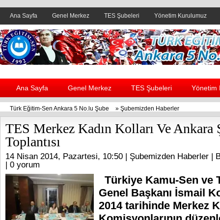
Ana Sayfa
Genel Merkez
TES Şubeleri
Yönetim Kurulumuz
Header yanı reklam alanı
Ana Sayfa
Genel Merkez
TES Şubeleri
Yönetim
Türk Eğitim-Sen Ankara 5 No.lu Şube
»
Şubemizden Haberler
TES Merkez Kadın Kolları Ve Ankara 
Toplantısı
14 Nisan 2014, Pazartesi, 10:50 |
Şubemizden Haberler
| B
|
0 yorum
Türkiye Kamu-Sen ve T
Genel Başkanı İsmail K
2014 tarihinde Merkez 
Komisyonlarının düzenle