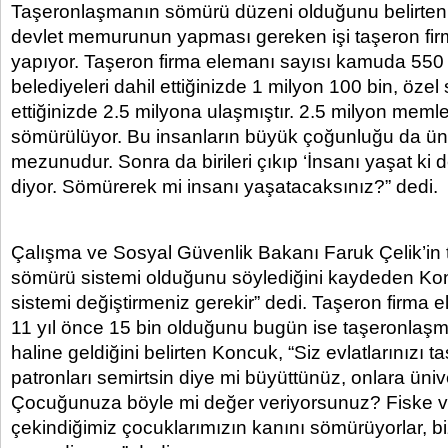
Taşeronlaşmanın sömürü düzeni olduğunu belirte
devlet memurunun yapması gereken işi taşeron fi
yapıyor. Taşeron firma elemanı sayısı kamuda 550 b
belediyeleri dahil ettiğinizde 1 milyon 100 bin, özel
ettiğinizde 2.5 milyona ulaşmıştır. 2.5 milyon meml
sömürülüyor. Bu insanların büyük çoğunluğu da üni
mezunudur. Sonra da birileri çıkıp ‘İnsanı yaşat ki 
diyor. Sömürerek mi insanı yaşatacaksınız?” dedi.
Çalışma ve Sosyal Güvenlik Bakanı Faruk Çelik’in
sömürü sistemi olduğunu söylediğini kaydeden K
sistemi değiştirmeniz gerekir” dedi. Taşeron firma 
11 yıl önce 15 bin olduğunu bugün ise taşeronlaş
haline geldiğini belirten Koncuk, “Siz evlatlarınızı t
patronları semirtsin diye mi büyüttünüz, onlara üni
Çocuğunuza böyle mi değer veriyorsunuz? Fiske 
çekindiğimiz çocuklarımızın kanını sömürüyorlar, bi