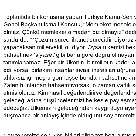
Toplantıda bir konuşma yapan Türkiye Kamu-Sen v
Genel Başkanı İsmail Koncuk, “Memleket mesele
olmaz. Çünkü memleket olmadan biz olmayız” dedi 
sürdürdü: “ ‘Çözüm süreci ihanet sürecidir’ diyoruz a
yapacaksan milletvekili ol’ diyor. Oysa ülkemizi be
bahsetmek ‘siyaset’ gibi bana göre doğru olmayan 
tanımlanamaz. Eğer bir ülkenin, bir milletin kaderi a
ediliyorsa, birtakım insanlar siyasi ihtirasları uğruna
ahlaksızlığı meşru görmüşse bundan bahsetmek nasıl
Zaten bunlardan bahsetmiyorsak, o zaman varlık s
etmiş oluruz. Kim nasıl değerlendirirse değerlendirs
geleceği adına düşüncelerimizi herkesle paylaşm
edeceğiz. Ülkemizin geleceğinden kaygı duymayan
düşmanca bir anlayış içinde olduğunu söylememiz 
Çatı tepemize çöküyor, birileri eline toz bezi almı