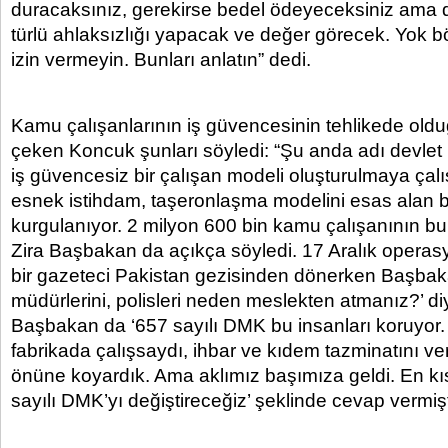
duracaksınız, gerekirse bedel ödeyeceksiniz ama 
türlü ahlaksızlığı yapacak ve değer görecek. Yok b
izin vermeyin. Bunları anlatın” dedi.
Kamu çalışanlarının iş güvencesinin tehlikede old
çeken Koncuk şunları söyledi: “Şu anda adı devle
iş güvencesiz bir çalışan modeli oluşturulmaya çalışı
esnek istihdam, taşeronlaşma modelini esas alan b
kurgulanıyor. 2 milyon 600 bin kamu çalışanının b
Zira Başbakan da açıkça söyledi. 17 Aralık opera
bir gazeteci Pakistan gezisinden dönerken Başba
müdürlerini, polisleri neden meslekten atmanız?’ d
Başbakan da ‘657 sayılı DMK bu insanları koruyor. 
fabrikada çalışsaydı, ihbar ve kıdem tazminatını ver
önüne koyardık. Ama aklımız başımıza geldi. En k
sayılı DMK’yı değiştireceğiz’ şeklinde cevap vermişt