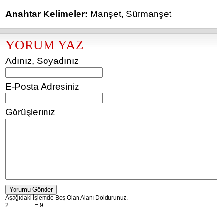
Anahtar Kelimeler:
Manşet
,
Sürmanşet
YORUM YAZ
Adınız, Soyadınız
E-Posta Adresiniz
Görüşleriniz
Yorumu Gönder
Aşağıdaki İşlemde Boş Olan Alanı Doldurunuz.
2 +
= 9