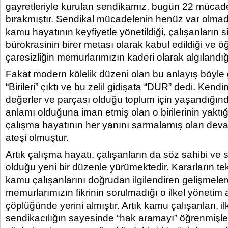
gayretleriyle kurulan sendikamız, bugün 22 mücadel
bırakmıştır. Sendikal mücadelenin henüz var olmad
kamu hayatının keyfiyetle yönetildiği, çalışanların s
bürokrasinin birer metası olarak kabul edildiği ve ö
çaresizliğin memurlarımızın kaderi olarak algılandığı
Fakat modern kölelik düzeni olan bu anlayış böyle 
“Birileri” çıktı ve bu zelil gidişata “DUR” dedi. Ken
değerler ve parçası olduğu toplum için yaşandığınd
anlamı olduğuna iman etmiş olan o birilerinin yaktı
çalışma hayatının her yanını sarmalamış olan dev
ateşi olmuştur.
Artık çalışma hayatı, çalışanların da söz sahibi ve
olduğu yeni bir düzenle yürümektedir. Kararların tek 
kamu çalışanlarını doğrudan ilgilendiren gelişmele
memurlarımızın fikrinin sorulmadığı o ilkel yönetim a
çöplüğünde yerini almıştır. Artık kamu çalışanları, i
sendikacılığın sayesinde “hak aramayı” öğrenmişle