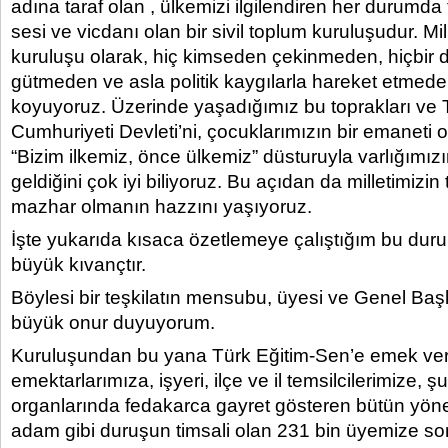
adına taraf olan , ülkemizi ilgilendiren her durum
sesi ve vicdanı olan bir sivil toplum kuruluşudur. Mill
kuruluşu olarak, hiç kimseden çekinmeden, hiçbir
gütmeden ve asla politik kaygılarla hareket etmeden
koyuyoruz. Üzerinde yaşadığımız bu toprakları ve 
Cumhuriyeti Devleti’ni, çocuklarımızın bir emaneti 
“Bizim ilkemiz, önce ülkemiz” düsturuyla varlığımı
geldiğini çok iyi biliyoruz. Bu açıdan da milletimiz
mazhar olmanın hazzını yaşıyoruz.
İşte yukarıda kısaca özetlemeye çalıştığım bu durum
büyük kıvançtır.
Böylesi bir teşkilatın mensubu, üyesi ve Genel Ba
büyük onur duyuyorum.
Kuruluşundan bu yana Türk Eğitim-Sen’e emek ve
emektarlarımıza, işyeri, ilçe ve il temsilcilerimize, 
organlarında fedakarca gayret gösteren bütün yönet
adam gibi duruşun timsali olan 231 bin üyemize s