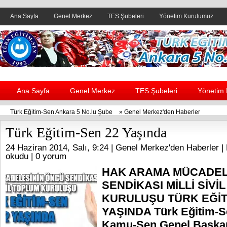
Ana Sayfa
Genel Merkez
TES Şubeleri
Yönetim Kurulumuz
Header yanı reklam alanı
Ana Sayfa
Genel Merkez
TES Şubeleri
Yönetim
Türk Eğitim-Sen Ankara 5 No.lu Şube
»
Genel Merkez'den Haberler
Türk Eğitim-Sen 22 Yaşında
24 Haziran 2014, Salı, 9:24 |
Genel Merkez'den Haberler
| 
okudu |
0 yorum
HAK ARAMA MÜCADEL
SENDİKASI MİLLİ SİVİ
KURULUŞU TÜRK EĞİT
YAŞINDA Türk Eğitim-S
Kamu-Sen Genel Başkan