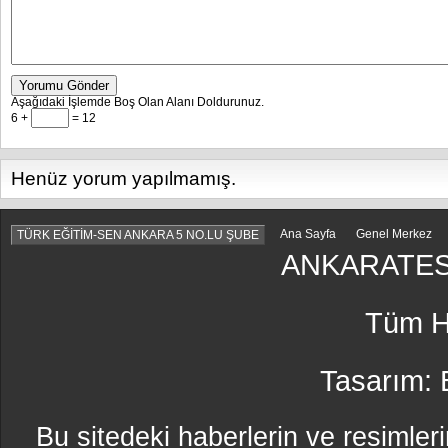
Yorumu Gönder
Aşağıdaki İşlemde Boş Olan Alanı Doldurunuz.
6 +
= 12
Henüz yorum yapılmamış.
Ana Sayfa
Genel Merkez
TÜRK EĞİTİM-SEN ANKARA 5 NO.LU ŞUBE
ANKARATES
Tüm Ha
Tasarım:
Bu sitedeki haberlerin ve resimleri