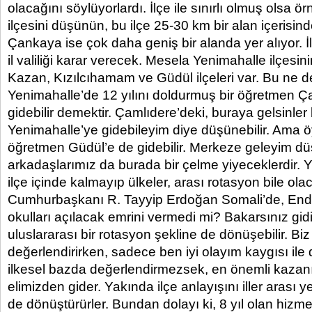
olacağını söylüyorlardı. İlçe ile sınırlı olmuş olsa 
ilçesini düşünün, bu ilçe 25-30 km bir alan içerisinde
Çankaya ise çok daha geniş bir alanda yer alıyor. İ
il valiliği karar verecek. Mesela Yenimahalle ilçes
Kazan, Kızılcıhamam ve Güdül ilçeleri var. Bu ne 
Yenimahalle’de 12 yılını doldurmuş bir öğretmen Ç
gidebilir demektir. Çamlıdere’deki, buraya gelsinler
Yenimahalle’ye gidebileyim diye düşünebilir. Ama ö
öğretmen Güdül’e de gidebilir. Merkeze geleyim dü
arkadaşlarımız da burada bir çelme yiyeceklerdir.
ilçe içinde kalmayıp ülkeler, arası rotasyon bile ola
Cumhurbaşkanı R. Tayyip Erdoğan Somali’de, End
okulları açılacak emrini vermedi mi? Bakarsınız gi
uluslararası bir rotasyon şekline de dönüşebilir. Biz 
değerlendirirken, sadece ben iyi olayım kaygısı ile
ilkesel bazda değerlendirmezsek, en önemli kazan
elimizden gider. Yakında ilçe anlayışını iller arası 
de dönüştürürler. Bundan dolayı ki, 8 yıl olan hizmet