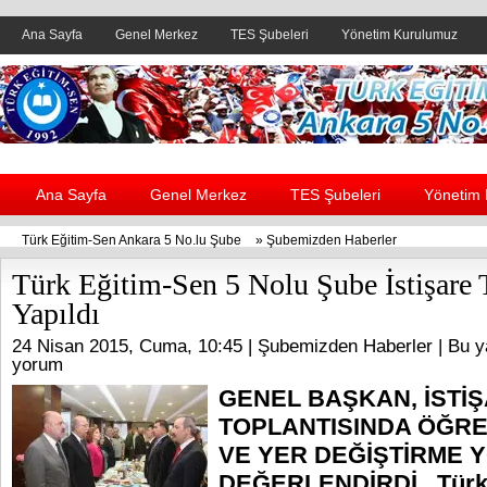
Ana Sayfa
Genel Merkez
TES Şubeleri
Yönetim Kurulumuz
Header yanı reklam alanı
Ana Sayfa
Genel Merkez
TES Şubeleri
Yönetim
Türk Eğitim-Sen Ankara 5 No.lu Şube
»
Şubemizden Haberler
Türk Eğitim-Sen 5 Nolu Şube İstişare 
Yapıldı
24 Nisan 2015, Cuma, 10:45 |
Şubemizden Haberler
| Bu y
yorum
GENEL BAŞKAN, İSTİ
TOPLANTISINDA ÖĞR
VE YER DEĞİŞTİRME 
DEĞERLENDİRDİ Türk