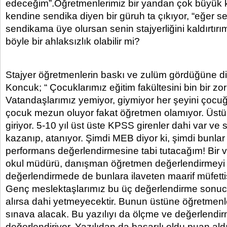
edeceğim”.Öğretmenlerimiz bir yandan çok büyük k
kendine sendika diyen bir güruh ta çıkıyor, “eğer 
sendikama üye olursan senin stajyerliğini kaldırtırı
böyle bir ahlaksızlık olabilir mi?
Stajyer öğretmenlerin baskı ve zulüm gördüğüne d
Koncuk; “ Çocuklarımız eğitim fakültesini bin bir zor
Vatandaşlarımız yemiyor, giymiyor her şeyini çocu
çocuk mezun oluyor fakat öğretmen olamıyor. Üst
giriyor. 5-10 yıl üst üste KPSS girenler dahi var ve
kazanıp, atanıyor. Şimdi MEB diyor ki, şimdi bunla
performans değerlendirmesine tabi tutacağım! Bir 
okul müdürü, danışman öğretmen değerlendirmeyi
değerlendirmede de bunlara ilaveten maarif müfettiş
Genç meslektaşlarımız bu üç değerlendirme sonu
alırsa dahi yetmeyecektir. Bunun üstüne öğretmenle
sınava alacak. Bu yazılıyı da ölçme ve değerlendi
değerlendiriyor. Yazılıdan da başarılı oldu puan al