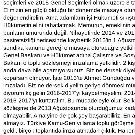
seçimleri ve 2015 Genel Seçimleri olmak üzere 3 t
Elimizin en güçlü olduğu bir dönemde masaya otur
değerlendirelim. Ama adamların işi Hükümeti sıkıştı
Hükümetin elini rahatlatmak. Memurun, emeklinin 
bunların umurunda değil. Nihayetinde 2014 ve 2015 
basiretsizliği neticesinde kaybettik.2015’in 1 Ağust
sendika kanunu gereği o masaya oturacağız yetkil
Genel Başkanı ve Hükümet adına Çalışma ve Sosy
Bakanı o toplu sözleşmeyi imzalama yetkilidir. 2 kiş
anda dava bile açamıyorsunuz. Biz ne dersek diye
koparsan olmuyor. İşte 2013’te Ahmet Gündoğdu v
imzaladı. Biz ne dersek diyelim geriye dönmesi m
diyorum ki; gelin 2016-2017’yi kaybetmeyelim. 20
2016-2017’yı kurtaralım. Bu mücadeleyle olur. Belki
sözleşme de 2013 Ağustosunda oturduğumuz kada
olmayabilir. Ama yine de çok şey başarabiliriz. En 
atmayız. Türkiye Kamu-Sen yıllarca toplu görüşme ya
geldi, birçok toplantıda imza atmadan çıktık. Hakem 