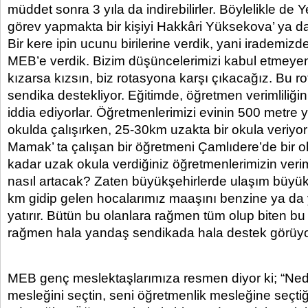
müddet sonra 3 yıla da indirebilirler. Böylelikle de
görev yapmakta bir kişiyi Hakkâri Yüksekova’ ya da 
Bir kere ipin ucunu birilerine verdik, yani irademizd
MEB’e verdik. Bizim düşüncelerimizi kabul etmeyenle
kızarsa kızsın, biz rotasyona karşı çıkacağız. Bu 
sendika destekliyor. Eğitimde, öğretmen verimliliğini
iddia ediyorlar. Öğretmenlerimizi evinin 500 metre 
okulda çalışırken, 25-30km uzakta bir okula veriy
Mamak’ ta çalışan bir öğretmeni Çamlıdere’de bir 
kadar uzak okula verdiğiniz öğretmenlerimizin verim
nasıl artacak? Zaten büyükşehirlerde ulaşım büyük 
km gidip gelen hocalarımız maaşını benzine ya da 
yatırır. Bütün bu olanlara rağmen tüm olup biten bu 
rağmen hala yandaş sendikada hala destek görüyor
MEB genç meslektaşlarımıza resmen diyor ki; “Ne
mesleğini seçtin, seni öğretmenlik mesleğine seçti