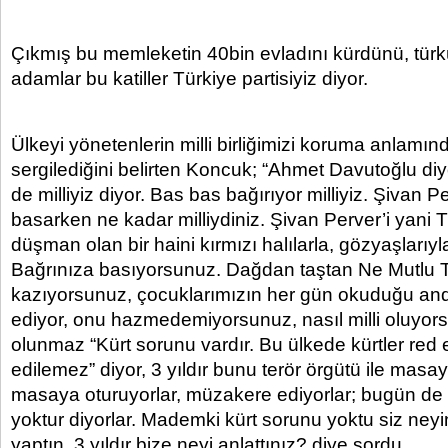
Çıkmış bu memleketin 40bin evladını kürdünü, tür
adamlar bu katiller Türkiye partisiyiz diyor.
Ülkeyi yönetenlerin milli birliğimizi koruma anlamınd
sergilediğini belirten Koncuk; “Ahmet Davutoğlu diyo
de milliyiz diyor. Bas bas bağırıyor milliyiz. Şivan P
basarken ne kadar milliydiniz. Şivan Perver’i yani T
düşman olan bir haini kırmızı halılarla, gözyaşlarıyl
Bağrınıza basıyorsunuz. Dağdan taştan Ne Mutlu T
kazıyorsunuz, çocuklarımızın her gün okuduğu and
ediyor, onu hazmedemiyorsunuz, nasıl milli oluyors
olunmaz “Kürt sorunu vardır. Bu ülkede kürtler red e
edilemez” diyor, 3 yıldır bunu terör örgütü ile masay
masaya oturuyorlar, müzakere ediyorlar; bugün de 
yoktur diyorlar. Mademki kürt sorunu yoktu siz ney
yaptın. 3 yıldır bize neyi anlattınız? diye sordu.