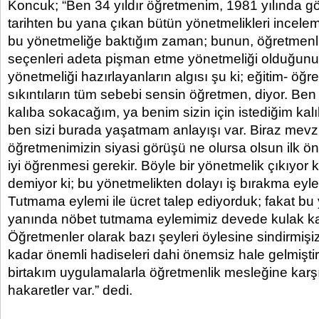
Koncuk; “Ben 34 yıldır öğretmenim, 1981 yılında g
tarihten bu yana çıkan bütün yönetmelikleri incelem
bu yönetmeliğe baktığım zaman; bunun, öğretmenli
seçenleri adeta pişman etme yönetmeliği olduğun
yönetmeliği hazırlayanların algısı şu ki; eğitim- ö
sıkıntıların tüm sebebi sensin öğretmen, diyor. Ben
kalıba sokacağım, ya benim sizin için istediğim kal
ben sizi burada yaşatmam anlayışı var. Biraz mevzu
öğretmenimizin siyasi görüşü ne olursa olsun ilk ö
iyi öğrenmesi gerekir. Böyle bir yönetmelik çıkıyor 
demiyor ki; bu yönetmelikten dolayı iş bırakma eyl
Tutmama eylemi ile ücret talep ediyorduk; fakat bu
yanında nöbet tutmama eylemimiz devede kulak ka
Öğretmenler olarak bazı şeyleri öylesine sindirmişiz 
kadar önemli hadiseleri dahi önemsiz hale gelmiştir
birtakım uygulamalarla öğretmenlik mesleğine karşı
hakaretler var.” dedi.