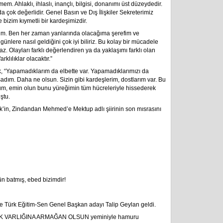
m. Ahlaklı, ihlaslı, inançlı, bilgisi, donanımı üst düzeydedir.
a çok değerlidir. Genel Basın ve Dış İlişkiler Sekreterimiz
bizim kıymetli bir kardeşimizdir.
orum. Ben her zaman yanlarında olacağıma şerefim ve
nlere nasıl geldiğini çok iyi biliriz. Bu kolay bir mücadele
. Olayları farklı değerlendiren ya da yaklaşımı farklı olan
klılıklar olacaktır.”
uk, “Yapamadıklarım da elbette var. Yapamadıklarımızı da
adım. Daha ne olsun. Sizin gibi kardeşlerim, dostlarım var. Bu
um, emin olun bunu yüreğimin tüm hücreleriyle hissederek
ştu.
’in, Zindandan Mehmed’e Mektup adlı şiirinin son mısrasını
ün batmış, ebed bizimdir!
 Türk Eğitim-Sen Genel Başkan adayı Talip Geylan geldi.
ÜRK VARLIĞINA ARMAĞAN OLSUN yeminiyle hamuru