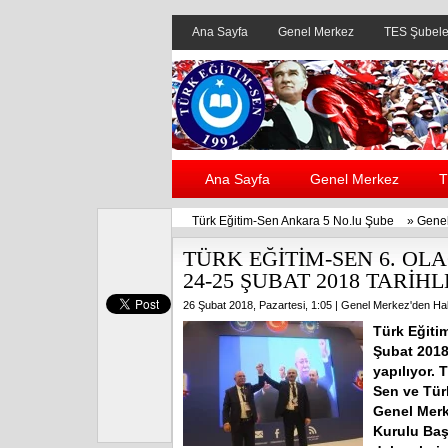
Ana Sayfa
Genel Merkez
TES Şubele
Ana Sayfa
Genel Merkez
T
Türk Eğitim-Sen Ankara 5 No.lu Şube
»
Genel
TÜRK EĞİTİM-SEN 6. O
24-25 ŞUBAT 2018 TARİ
26 Şubat 2018, Pazartesi, 1:05 |
Genel Merkez'den Ha
Türk Eğiti
Şubat 2018
yapılıyor.
Sen ve Tür
Genel Merk
Kurulu Baş