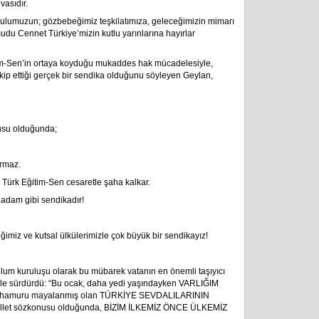
asıdır.
ulumuzun; gözbebeğimiz teşkilatımıza, geleceğimizin mimarı
udu Cennet Türkiye’mizin kutlu yarınlarına hayırlar
-Sen’in ortaya koyduğu mukaddes hak mücadelesiyle,
kip ettiği gerçek bir sendika olduğunu söyleyen Geylan,
nusu olduğunda;
urmaz.
 Türk Eğitim-Sen cesaretle şaha kalkar.
n adam gibi sendikadır!
imiz ve kutsal ülkülerimizle çok büyük bir sendikayız!
oplum kuruluşu olarak bu mübarek vatanın en önemli taşıyıcı
yle sürdürdü: “Bu ocak, daha yedi yaşındayken VARLIĞIM
hamuru mayalanmış olan TÜRKİYE SEVDALILARININ
ve millet sözkonusu olduğunda, BİZİM İLKEMİZ ÖNCE ÜLKEMİZ