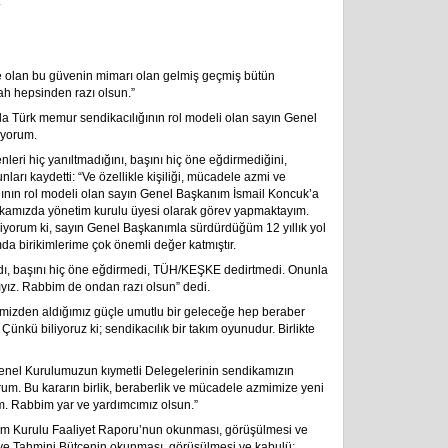
.
 olan bu güvenin mimarı olan gelmiş geçmiş bütün
ah hepsinden razı olsun.”
la Türk memur sendikacılığının rol modeli olan sayın Genel
iyorum.
ri hiç yanıltmadığını, başını hiç öne eğdirmediğini,
rı kaydetti: “Ve özellikle kişiliği, mücadele azmi ve
ının rol modeli olan sayın Genel Başkanım İsmail Koncuk’a
ikamızda yönetim kurulu üyesi olarak görev yapmaktayım.
yorum ki, sayın Genel Başkanımla sürdürdüğüm 12 yıllık yol
a birikimlerime çok önemli değer katmıştır.
adı, başını hiç öne eğdirmedi, TÜH/KEŞKE dedirtmedi. Onunla
ıyız. Rabbim de ondan razı olsun” dedi.
imizden aldığımız güçle umutlu bir geleceğe hep beraber
nkü biliyoruz ki; sendikacılık bir takım oyunudur. Birlikte
 Genel Kurulumuzun kıymetli Delegelerinin sendikamızın
rum. Bu kararın birlik, beraberlik ve mücadele azmimize yeni
m. Rabbim yar ve yardımcımız olsun.”
im Kurulu Faaliyet Raporu’nun okunması, görüşülmesi ve
n ve Tahmini Bütçenin okunması, görüşülmesi ve kabulü;