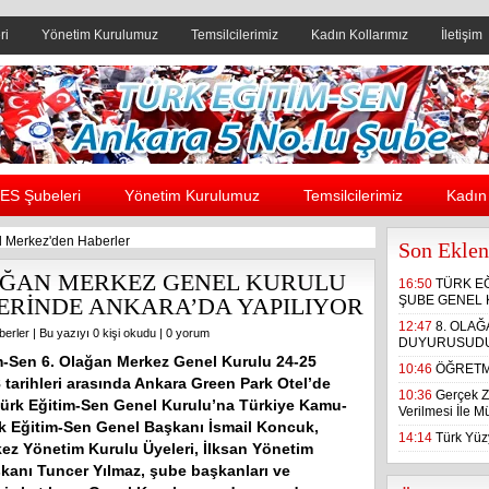
ri
Yönetim Kurulumuz
Temsilcilerimiz
Kadın Kollarımız
İletişim
Header yanı reklam alanı
ES Şubeleri
Yönetim Kurulumuz
Temsilcilerimiz
Kadın 
 Merkez'den Haberler
Son Eklen
LAĞAN MERKEZ GENEL KURULU
16:50
TÜRK E
HLERİNDE ANKARA’DA YAPILIYOR
ŞUBE GENEL 
12:47
8. OLA
berler
| Bu yazıyı 0 kişi okudu |
0 yorum
DUYURUSUD
m-Sen 6. Olağan Merkez Genel Kurulu 24-25
10:46
ÖĞRETM
 tarihleri arasında Ankara Green Park Otel’de
10:36
Gerçek Z
 Türk Eğitim-Sen Genel Kurulu’na Türkiye Kamu-
Verilmesi İle 
k Eğitim-Sen Genel Başkanı İsmail Koncuk,
14:14
Türk Yüzy
ez Yönetim Kurulu Üyeleri, İlksan Yönetim
kanı Tuncer Yılmaz, şube başkanları ve