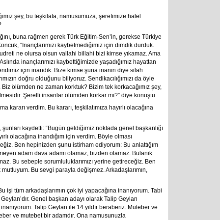
ımız şey, bu teşkilata, namusumuza, şerefimize halel
?
ığını, buna rağmen gerek Türk Eğitim-Sen’in, gerekse Türkiye
ncuk, “İnançlarımızı kaybetmediğimiz için dimdik durduk.
udreti ne olursa olsun vallahi billahi bizi kimse yıkamaz. Ama
z. Aslında inançlarımızı kaybettiğimizde yaşadığımız hayattan
dimiz için inandık. Bize kimse şuna inanın diye silah
ımızın doğru olduğunu biliyoruz. Sendikacılığımızı da öyle
. Biz ölümden ne zaman korktuk? Bizim tek korkacağımız şey,
lmesidir. Şerefli insanlar ölümden korkar mı?” diye konuştu.
 kararı verdim. Bu kararı, teşkilatımıza hayırlı olacağına
, şunları kaydetti: “Bugün geldiğimiz noktada genel başkanlığı
yırlı olacağına inandığım için verdim. Böyle olması
iz. Ben hepinizden şunu istirham ediyorum: Bu anlattığım
eremeyen adam dava adamı olamaz, bizden olamaz. Bulanık
az. Bu sebeple sorumluluklarımızı yerine getireceğiz. Ben
çok mutluyum. Bu sevgi parayla değişmez. Arkadaşlarımın,
u işi tüm arkadaşlarımın çok iyi yapacağına inanıyorum. Tabi
Geylan’dır. Genel başkan adayı olarak Talip Geylan
inanıyorum. Talip Geylan ile 14 yıldır beraberiz. Muteber ve
uteber ve mutebet bir adamdır. Ona namusunuzla