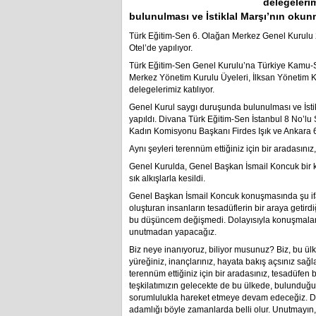
delegeleri
bulunulması ve İstiklal Marşı’nın okun
Türk Eğitim-Sen 6. Olağan Merkez Genel Kurulu 
Otel’de yapılıyor.
Türk Eğitim-Sen Genel Kurulu’na Türkiye Kamu-
Merkez Yönetim Kurulu Üyeleri, İlksan Yönetim 
delegelerimiz katılıyor.
Genel Kurul saygı duruşunda bulunulması ve İsti
yapıldı. Divana Türk Eğitim-Sen İstanbul 8 No’
Kadın Komisyonu Başkanı Firdes Işık ve Ankara 6
Aynı şeyleri terennüm ettiğiniz için bir aradasını
Genel Kurulda, Genel Başkan İsmail Koncuk bir
sık alkışlarla kesildi.
Genel Başkan İsmail Koncuk konuşmasında şu ifa
oluşturan insanların tesadüflerin bir araya getir
bu düşüncem değişmedi. Dolayısıyla konuşmaları
unutmadan yapacağız.
Biz neye inanıyoruz, biliyor musunuz? Biz, bu ülk
yüreğiniz, inançlarınız, hayata bakış açsınız sağla
terennüm ettiğiniz için bir aradasınız, tesadüfen 
teşkilatımızın gelecekte de bu ülkede, bulunduğu
sorumlulukla hareket etmeye devam edeceğiz. 
adamlığı böyle zamanlarda belli olur. Unutmayın