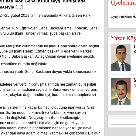
miz katılıyor. Genel Kurul saygı duruşunda
Üyelerimi
masıyla […]
24-25 Şubat 2018 tarihleri arasında Ankara Green Park
Üyelerimizden Ha
Sen ve Türk Eğitim-Sen Genel Başkanı İsmail Koncuk, Genel
Kurulu Başkanı Tuncer Yılmaz, şube başkanları ve
Üyelerimizden Ha
Yazar Köş
O
klal Marşı’nın okunmasıyla başladı. Daha sonra divan seçimi
lu Şube Başkanı Remzi Özmen başkanlık ederken; Merkez
B
 No’lu Şube Başkanı Aytaç Coşan divan üyeliğine seçildi.
z, tesadüfen burada değilsiniz.
 konuşma yaptı. Genel Başkanın duygu yüklü konuşması sık
delere yer verdi: “Konuşmalarımda her zaman bu teşkilatı
N
diği insanlar olmadığını söyledim. Buna yürekten inanıyorum,
mızı, olayları değerlendirmeyi, burada olma sebeplerimizi
e için sizlerin ne kadar kıymetli olduğuna inanıyoruz. Sizin
m. Siz bu nedenle kıymetli ve farklısınız. Aynı şeyleri
burada değilsiniz. Dolayısıyla nefsimizi sökeceğiz,
Arama:
nuz ortamda söz sahibi olmaları için ne gerekiyorsa, o
Dava adamı olmanın öneminden bahsediyoruz. İşte dava
, yıkandan dava adamı olmaz. Yapmak ise çok zordur. Biz dün