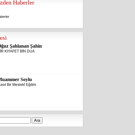
zden Haberler
berler
berler
esi
ğuz Şahlanan Şahin
İR KIYAFET BİN DUA
Muammer Soylu
asıl Bir Meslekî Eğitim