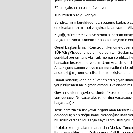
şuuruyla hayatını anlamlandıran yiğitlik timsalidir
Eğitim çalışanları bize güveniyor.
Türk milleti bize güveniyor.
Sendikamızın kurulduğundan bugüne kadar, bize
emektarlarımızı minnet ve şükranla anıyorum. All
Kişiliği, mücadele azmi ve sendikal performansıy
Başkanım İsmail Koncuk’a hassaten teşekkür ed
Genel Başkan İsmail Koncuk’un, kendine güvenenle
TÜH/KEŞKE dedirtmediğini de belirten Geylan şunla
sendikal performansıyla Türk memur sendikacılığ
hassaten teşekkür ediyorum. Uzun yıllardır send
Ancak şunu samimiyet ve memnuniyetle ifade edi
arkadaşlığım, hem sendikal hem de kişisel anlamd
İsmail Koncuk; kendine güvenenleri hiç yanıltm
yol yürüyenleri hiç pişman etmedi. Biz ondan raz
Geylan sözlerini şöyle sürdürdü: “Köklü geleneğ
yürüyeceğiz. Ne yapacaksak beraber yapacağız. Çü
başaracağız.
Teşkilatımızın en üst yetkili organı olan Merkez
geleceği için en doğru kararı vereceğine inanıyo
bir soluk katacağı duasıyla saygılarımı sunuyoru
Protokol konuşmalarının ardından Merkez Yönet
ibrası gerçekleştirildi. Daha sonra Mali Raporu