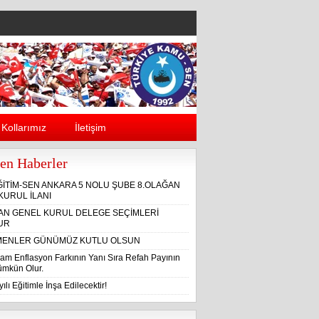
Kollarımız
İletişim
en Haberler
ĞİTİM-SEN ANKARA 5 NOLU ŞUBE 8.OLAĞAN
KURUL İLANI
ĞAN GENEL KURUL DELEGE SEÇİMLERİ
UR
ENLER GÜNÜMÜZ KUTLU OLSUN
am Enflasyon Farkının Yanı Sıra Refah Payının
Mümkün Olur.
ılı Eğitimle İnşa Edilecektir!