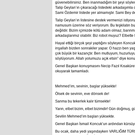
güvenebilirsiniz. Ben inanmadığım bir şeyi söyleme
Talip Geylan’ın çıkaracağı listedeki arkadaşımla d
Sami Özdemir listede yer almamıştır. Sami Bey de 
Talip Geylan’ın listesine destek vermenizi istiy
namusum üzerine söz veriyorum. Bu teşkilatın bugü
değildir. Bizim içimizde kötü adam olmaz, barınmaz
arkadaşlarımız olabilir. Biz robot muyuz? Elbette far
Hayal ettiği birçok şeyi yaptığını söyleyen Konc
inşallah bizden sonrakiler yapar. O hazzı ben yaş
çok büyük bir kazançtır. Ben mutluyum, huzurluy
söylüyorum. Allah yolumuzu açık etsin” diye konu
Genel Başkan konuşmasını Necip Fazıl Kısakürek
okuyarak tamamladı.
Mehmed’im, sevinin, başlar yüksekte!
Ölsek de sevinin, eve dönsek de!
Sanma bu tekerlek kalır tümsekte!
Yarın, elbet bizim, elbet bizimdir! Gün doğmuş, g
Sevilin Mehmed’im başları yüksekte.
Genel Başkan İsmail Koncuk’un ardından kürsüye
Bu ocak, daha yedi yaşındayken VARLIĞIM T