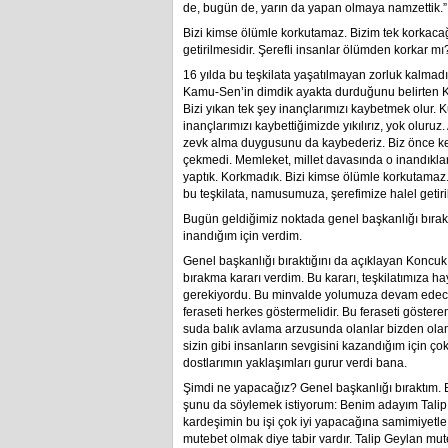
de, bugün de, yarın da yapan olmaya namzettik.”
Bizi kimse ölümle korkutamaz. Bizim tek korkacağ
getirilmesidir. Şerefli insanlar ölümden korkar mı
16 yılda bu teşkilata yaşatılmayan zorluk kalmad
Kamu-Sen’in dimdik ayakta durduğunu belirten Ko
Bizi yıkan tek şey inançlarımızı kaybetmek olur. K
inançlarımızı kaybettiğimizde yıkılırız, yok oluru
zevk alma duygusunu da kaybederiz. Biz önce ken
çekmedi. Memleket, millet davasında o inandıklar
yaptık. Korkmadık. Bizi kimse ölümle korkutamaz
bu teşkilata, namusumuza, şerefimize halel getiri
Bugün geldiğimiz noktada genel başkanlığı bırakma
inandığım için verdim.
Genel başkanlığı bıraktığını da açıklayan Koncuk
bırakma kararı verdim. Bu kararı, teşkilatımıza ha
gerekiyordu. Bu minvalde yolumuza devam edeceğ
feraseti herkes göstermelidir. Bu feraseti göst
suda balık avlama arzusunda olanlar bizden olam
sizin gibi insanların sevgisini kazandığım için 
dostlarımın yaklaşımları gurur verdi bana.
Şimdi ne yapacağız? Genel başkanlığı bıraktım. B
şunu da söylemek istiyorum: Benim adayım Talip 
kardeşimin bu işi çok iyi yapacağına samimiyetle 
mutebet olmak diye tabir vardır. Talip Geylan m