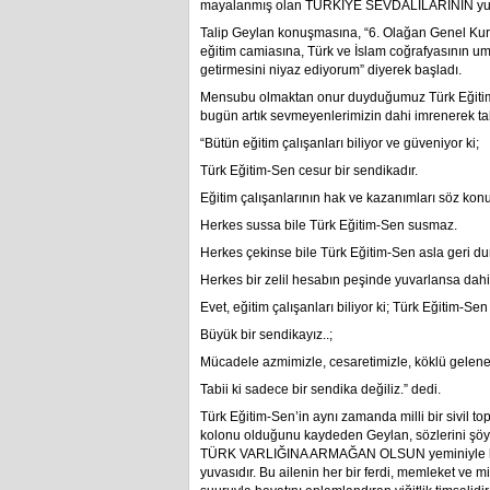
mayalanmış olan TÜRKİYE SEVDALILARININ yuv
Talip Geylan konuşmasına, “6. Olağan Genel Kur
eğitim camiasına, Türk ve İslam coğrafyasının um
getirmesini niyaz ediyorum” diyerek başladı.
Mensubu olmaktan onur duyduğumuz Türk Eğitim
bugün artık sevmeyenlerimizin dahi imrenerek ta
“Bütün eğitim çalışanları biliyor ve güveniyor ki;
Türk Eğitim-Sen cesur bir sendikadır.
Eğitim çalışanlarının hak ve kazanımları söz ko
Herkes sussa bile Türk Eğitim-Sen susmaz.
Herkes çekinse bile Türk Eğitim-Sen asla geri d
Herkes bir zelil hesabın peşinde yuvarlansa dahi
Evet, eğitim çalışanları biliyor ki; Türk Eğitim-Se
Büyük bir sendikayız..;
Mücadele azmimizle, cesaretimizle, köklü geleneğ
Tabii ki sadece bir sendika değiliz.” dedi.
Türk Eğitim-Sen’in aynı zamanda milli bir sivil t
kolonu olduğunu kaydeden Geylan, sözlerini şö
TÜRK VARLIĞINA ARMAĞAN OLSUN yeminiyle 
yuvasıdır. Bu ailenin her bir ferdi, memleket 