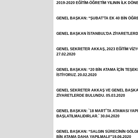
2019-2020 EĞİTİM-ÖĞRETİM YILININ İLK DÖN
GENEL BAŞKAN: “ŞUBAT’TA EK 40 BİN ÖĞRE
GENEL BAŞKAN İSTANBUL’DA ZİYARETLERDE
GENEL SEKRETER AKKAŞ, 2023 EĞİTİM Vİ
27.02.2020
GENEL BAŞKAN: “20 BİN ATAMA İÇİN TEŞEK
İSTİYORUZ. 20.02.2020
GENEL SEKRETER AKKAŞ VE GENEL BAŞKAN Y
ZİYARETLERDE BULUNDU. 05.03.2020
GENEL BAŞKAN: `18 MART`TA ATAMASI YA
BAŞLATILMALIDIRLAR.` 30.04.2020
GENEL BAŞKAN: “SALGIN SÜRECİNİN GÖLG
BİN ATAMA DAHA YAPILMALI!”19.06.2020