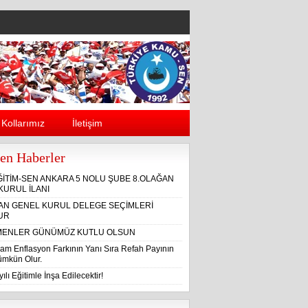
Kollarımız
İletişim
en Haberler
ĞİTİM-SEN ANKARA 5 NOLU ŞUBE 8.OLAĞAN
KURUL İLANI
ĞAN GENEL KURUL DELEGE SEÇİMLERİ
UR
ENLER GÜNÜMÜZ KUTLU OLSUN
am Enflasyon Farkının Yanı Sıra Refah Payının
Mümkün Olur.
ılı Eğitimle İnşa Edilecektir!