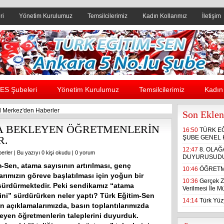
ri
Yönetim Kurulumuz
Temsilcilerimiz
Kadın Kollarımız
İletişim
Header yanı reklam alanı
ES Şubeleri
Yönetim Kurulumuz
Temsilcilerimiz
Kadın 
 Merkez'den Haberler
Son Eklen
MA BEKLEYEN ÖĞRETMENLERİN
16:50
TÜRK E
R.
ŞUBE GENEL 
12:47
8. OLA
erler
| Bu yazıyı 0 kişi okudu |
0 yorum
DUYURUSUD
-Sen, atama sayısının artırılması, genç
10:46
ÖĞRETM
arımızın göreve başlatılması için yoğun bir
10:36
Gerçek Z
ürdürmektedir. Peki sendikamız “atama
Verilmesi İle 
ni” sürdürürken neler yaptı? Türk Eğitim-Sen
14:14
Türk Yüzy
n açıklamalarımızda, basın toplantılarımızda
eyen öğretmenlerin taleplerini duyurduk.