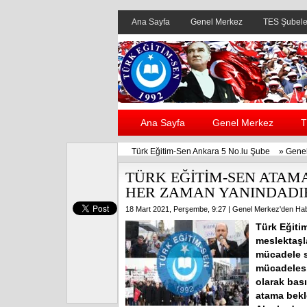
Ana Sayfa
Genel Merkez
TES Şubele
Ana Sayfa
Genel Merkez
T
Türk Eğitim-Sen Ankara 5 No.lu Şube
»
Genel
TÜRK EĞİTİM-SEN ATA
HER ZAMAN YANINDADI
18 Mart 2021, Perşembe, 9:27 |
Genel Merkez'den Hab
Türk Eğitim
meslektaşl
mücadele s
mücadelesi
olarak bası
atama bekl