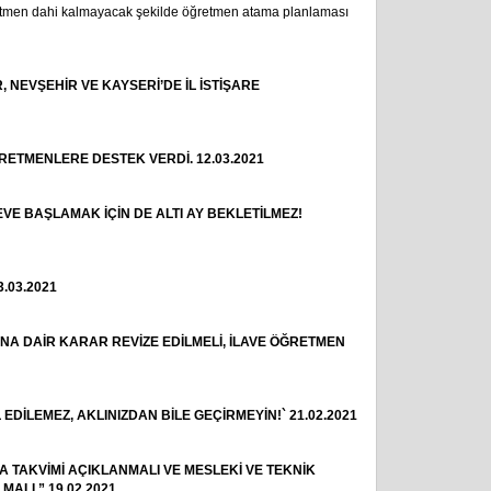
retmen dahi kalmayacak şekilde öğretmen atama planlaması
 NEVŞEHİR VE KAYSERİ’DE İL İSTİŞARE
RETMENLERE DESTEK VERDİ. 12.03.2021
VE BAŞLAMAK İÇİN DE ALTI AY BEKLETİLMEZ!
.03.2021
A DAİR KARAR REVİZE EDİLMELİ, İLAVE ÖĞRETMEN
DİLEMEZ, AKLINIZDAN BİLE GEÇİRMEYİN!` 21.02.2021
A TAKVİMİ AÇIKLANMALI VE MESLEKİ VE TEKNİK
ALI.” 19.02.2021