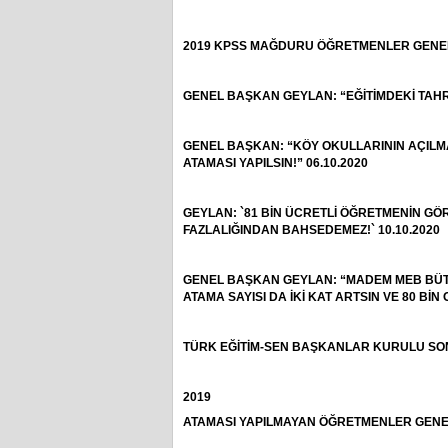
2019 KPSS MAĞDURU ÖĞRETMENLER GENEL M
GENEL BAŞKAN GEYLAN: “EĞİTİMDEKİ TAHRİ
GENEL BAŞKAN: “KÖY OKULLARININ AÇILMA
ATAMASI YAPILSIN!” 06.10.2020
GEYLAN: `81 BİN ÜCRETLİ ÖĞRETMENİN GÖ
FAZLALIĞINDAN BAHSEDEMEZ!` 10.10.2020
GENEL BAŞKAN GEYLAN: “MADEM MEB BÜTÇE
ATAMA SAYISI DA İKİ KAT ARTSIN VE 80 BİN 
TÜRK EĞİTİM-SEN BAŞKANLAR KURULU SONU
2019
ATAMASI YAPILMAYAN ÖĞRETMENLER GENEL B