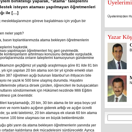
ylem birlikteliği yaparak, “atama” taleplerini
Üyelerimi
 destek isteyen ataması yapılmayan öğretmenleri
ğı ile […]
Üyelerimizden Ha
ç meslektaşlarımızın göreve başlatılması için yoğun bir
Üyelerimizden Ha
en neler yaptı?
Yazar Köş
a, basın toplantılarımızda atama bekleyen öğretmenlerin
O
eplerini haykırdık.
B
ması yapılmayan öğretmenleri hiç geri çevirmedik.
rde kontenjanların artırılması konusunu defaatle vurguladık.
öportajlarımızda onların taleplerini kamuoyunun gündemine
kamızın geçtiğimiz yıl yaptığı araştırmaya göre 81 ilde 81 bin
yılı için yapılan 20 bin atama son bir yıl içinde emekli olan
 bin 387 öğretmen açığı bulunan İstanbul’un ihtiyacını bile
yısı ne yazık ki 500 bine ulaşmış durumda. Hayatını
N
lerinde yıllarca dirsek çürüten, öğrencileri ile buluşacakları
mutlarını söndürmemek için Hükümet nezdinde Milli Eğitim
 etmesi çok önemlidir.
tileri karşılamadığı, 20 bin, 30 bin atama ile bir arpa boyu yol
n ve norm kadro açığının giderek arttığı ve açığın ücretli
zde; şu anki talebimiz, 20 bin atamaya ek olarak 60 bin atama
Arama:
sının 100 bine ulaşması ise en büyük beklentimizdir.
lduğu gibi yarın da atama bekleyen öğretmenlerin yanında yer
ğı ortadan kaldırılana dek mücadelesini sürdürecektir. Ayrıca