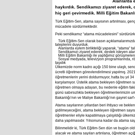
Alanlarda e
haykırdık. Sendikamızı ziyaret ederek,
hiç geri çevirmedik. Milli Eğitim Bakanlı
Türk Eğitim-Sen, atama sayısının artırılması, gen
mücadele sürdürmektedir.
Peki sendikamız “atama mücadelesini” sürdürürk
Türk Eğitim-Sen olarak basın açıklamalarımızd
taleplerini duyurduk.
Alanlarda eylem birlikteliği yaparak, “atama” tal
Sendikamızı ziyaret ederek, destek isteyen ata
Milli Eğitim Bakanlığı ile yaptığımız görüşmele
Sosyal medyada, televizyon programlarında, r
taşıdık
Ülkemizde norm kadro açığı 150 bine ulaştı, sendi
ücretli öğretmen görevlendirilmesi yapılmış. 2021 
öğretmenlerin yerini doldurmuyor, hatta bu yıl 34
karşılamıyor. Üstelik atama bekleyen öğretmen sa
öğretmen olmaya adayan, bu nedenle eğitim fakülte
günü sabırsızlıkla bekleyen öğretmenlerimizin u
Bakanlığı’nın ve Maliye Bakanlığı’nın gayret sarf
Atama sayılarının yıllardan beri ihtiyacı ve beklen
gidilmeyeceğini, atama bekleyen öğretmen sayısını
öğretmenler eliyle kapatılmaya çalışıldığı ülkemi
daha yapılmasıdır. Yılsonuna kadar da atama sayı
Bilinmelidir ki, Türk Eğitim-Sen dün ve bugün o
alacak ve atama sayıları artırılana, öğretmen açı