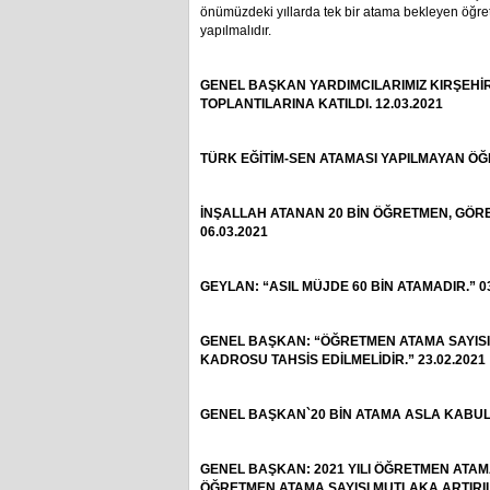
önümüzdeki yıllarda tek bir atama bekleyen öğ
yapılmalıdır.
GENEL BAŞKAN YARDIMCILARIMIZ KIRŞEHİR,
TOPLANTILARINA KATILDI. 12.03.2021
TÜRK EĞİTİM-SEN ATAMASI YAPILMAYAN ÖĞ
İNŞALLAH ATANAN 20 BİN ÖĞRETMEN, GÖRE
06.03.2021
GEYLAN: “ASIL MÜJDE 60 BİN ATAMADIR.” 03
GENEL BAŞKAN: “ÖĞRETMEN ATAMA SAYISIN
KADROSU TAHSİS EDİLMELİDİR.” 23.02.2021
GENEL BAŞKAN`20 BİN ATAMA ASLA KABUL E
GENEL BAŞKAN: 2021 YILI ÖĞRETMEN ATAM
ÖĞRETMEN ATAMA SAYISI MUTLAKA ARTIRILM