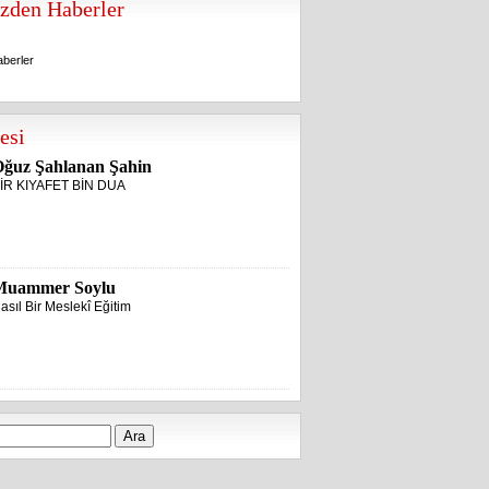
zden Haberler
berler
berler
esi
ğuz Şahlanan Şahin
İR KIYAFET BİN DUA
Muammer Soylu
asıl Bir Meslekî Eğitim