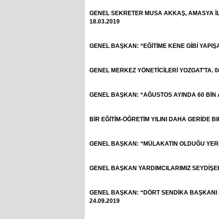
GENEL SEKRETER MUSA AKKAŞ, AMASYA İL T
18.03.2019
GENEL BAŞKAN: “EĞİTİME KENE GİBİ YAPI
GENEL MERKEZ YÖNETİCİLERİ YOZGAT’TA. 08
GENEL BAŞKAN: “AĞUSTOS AYINDA 60 BİN A
BİR EĞİTİM-ÖĞRETİM YILINI DAHA GERİDE B
GENEL BAŞKAN: “MÜLAKATIN OLDUĞU YERD
GENEL BAŞKAN YARDIMCILARIMIZ SEYDİŞEH
GENEL BAŞKAN: “DÖRT SENDİKA BAŞKANI M
24.09.2019