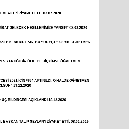
ERKEZİ ZİYARET ETTİ. 02.07.2020
BAT GELECEK NESİLLERİMİZE YANSIR” 03.08.2020
SI HIZLANDIRILSIN, BU SÜREÇTE 60 BİN ÖĞRETMEN
REV YAPTIĞI BİR ÜLKEDE HİÇKİMSE ÖĞRETMEN
Sİ 2021 İÇİN %94 ARTIRILDI, O HALDE ÖĞRETMEN
OLSUN” 13.12.2020
Ç BİLDİRGESİ AÇIKLANDI.18.12.2020
AŞKAN TALİP GEYLAN’I ZİYARET ETTİ. 08.01.2019