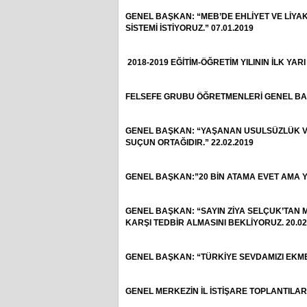
GENEL BAŞKAN: “MEB’DE EHLİYET VE LİYAK
SİSTEMİ İSTİYORUZ.” 07.01.2019
2018-2019 EĞİTİM-ÖĞRETİM YILININ İLK YARI
FELSEFE GRUBU ÖĞRETMENLERİ GENEL BAŞKA
GENEL BAŞKAN: “YAŞANAN USULSÜZLÜK 
SUÇUN ORTAĞIDIR.” 22.02.2019
GENEL BAŞKAN:”20 BİN ATAMA EVET AMA Y
GENEL BAŞKAN: “SAYIN ZİYA SELÇUK’TAN 
KARŞI TEDBİR ALMASINI BEKLİYORUZ. 20.02
GENEL BAŞKAN: “TÜRKİYE SEVDAMIZI EKME
GENEL MERKEZİN İL İSTİŞARE TOPLANTILARI