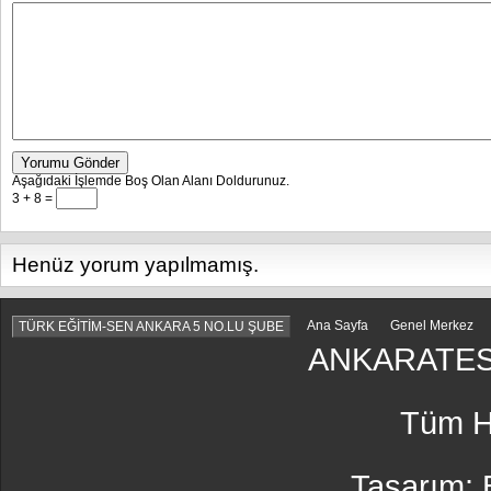
Yorumu Gönder
Aşağıdaki İşlemde Boş Olan Alanı Doldurunuz.
3 + 8 =
Henüz yorum yapılmamış.
Ana Sayfa
Genel Merkez
TÜRK EĞİTİM-SEN ANKARA 5 NO.LU ŞUBE
ANKARATES
Tüm Ha
Tasarım: