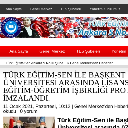
Ana Sayfa
Genel Merkez
TES Şubeleri
Yönetim Kurulumuz
Header yanı reklam alanı
Ana Sayfa
Genel Merkez
TES Şubeleri
Yönetim
Türk Eğitim-Sen Ankara 5 No.lu Şube
»
Genel Merkez'den Haberler
TÜRK EĞİTİM-SEN İLE BAŞKENT
ÜNİVERSİTESİ ARASINDA LİSAN
EĞİTİM-ÖĞRETİM İŞBİRLİĞİ PR
İMZALANDI.
11 Ocak 2021, Pazartesi, 10:12 |
Genel Merkez'den Haberl
okudu |
0 yorum
Türk Eğitim-Sen ile Baş
Üniversitesi arasında 0