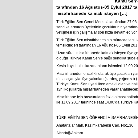
Kamu Sen’e 
tarafından 16 Ağustos-05 Eylül 2017 tar
misafirhanede kalmak isteyen […]
Türk Eğitim-Sen Genel Merkezi tarafından 27.08.
sendikalarımızın üyelerinin çocuklarının yararlana
yetişmesi için çalışmalar son hızla devam ediyor.
Türk Eğitim-Sen misafirhanesinin müracaatları i
temsilcilikleri tarafından 16 Ağustos-05 Eylül 2017
Uzun süreli misafirhanede kalmak isteyen üye çoc
olduğu Türkiye Kamu Sen’e bağlı sendika şubele
Kesin kayıt hakkı kazananların işlemleri 12.09.2
Misafirhaneden öncelikli olarak üye çocukları yar
olması şartıyla, üye yakınları (kardeş, yeğen v.b.)
Türkiye Kamu-Sen üyesi iken emekli olan ve hali
aynı koşullarda misafirhaneden yararlanabilecekt
Misafirhane için başvuruların fazla olması halind
ile 11.09.2017 tarihinde saat 14.00’da Türkiye Ka
TÜRK EĞİTİM SEN ÖĞRENCİ MİSAFİRHANESİN
Anafartalar Mah. Kazımkarabekir Cad. No:136
Altındağ/Ankara