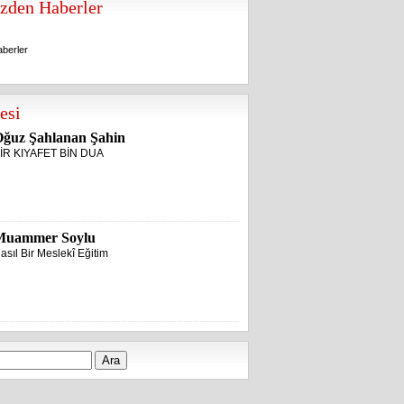
zden Haberler
berler
berler
esi
ğuz Şahlanan Şahin
İR KIYAFET BİN DUA
Muammer Soylu
asıl Bir Meslekî Eğitim