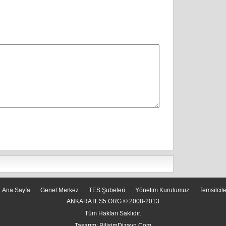
Ana Sayfa
Genel Merkez
TES Şubeleri
Yönetim Kurulumuz
Temsilcil
ANKARATES5.ORG © 2008-2013
Tüm Hakları Saklıdır.
Tasarım:
BilisimDizayn.Com