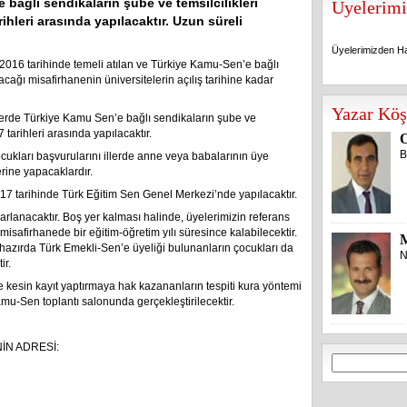
bağlı sendikaların şube ve temsilcilikleri
Üyelerimi
ihleri arasında yapılacaktır. Uzun süreli
Üyelerimizden Ha
2016 tarihinde temeli atılan ve Türkiye Kamu-Sen’e bağlı
cağı misafirhanenin üniversitelerin açılış tarihine kadar
Üyelerimizden Ha
Yazar Köş
llerde Türkiye Kamu Sen’e bağlı sendikaların şube ve
 tarihleri arasında yapılacaktır.
O
B
ukları başvurularını illerde anne veya babalarının üye
rine yapacaklardır.
017 tarihinde Türk Eğitim Sen Genel Merkezi’nde yapılacaktır.
arlanacaktır. Boş yer kalması halinde, üyelerimizin referans
 misafirhanede bir eğitim-öğretim yılı süresince kalabilecektir.
hazırda Türk Emekli-Sen’e üyeliği bulunanların çocukları da
N
ir.
e kesin kayıt yaptırmaya hak kazananların tespiti kura yöntemi
mu-Sen toplantı salonunda gerçekleştirilecektir.
İN ADRESİ:
Arama: