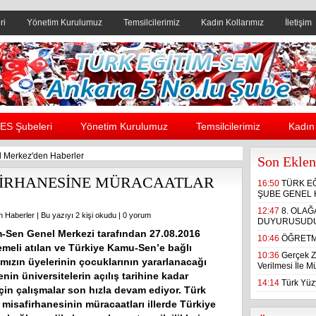
ri
Yönetim Kurulumuz
Temsilcilerimiz
Kadın Kollarımız
İletişim
Header yanı reklam alanı
ES Şubeleri
Yönetim Kurulumuz
Temsilcilerimiz
Kadın 
 Merkez'den Haberler
Son Eklen
FİRHANESİNE MÜRACAATLAR
16:50
TÜRK E
ŞUBE GENEL 
12:47
8. OLA
n Haberler
| Bu yazıyı 2 kişi okudu |
0 yorum
DUYURUSUD
m-Sen Genel Merkezi tarafından 27.08.2016
10:46
ÖĞRETM
emeli atılan ve Türkiye Kamu-Sen’e bağlı
10:36
Gerçek Z
mızın üyelerinin çocuklarının yararlanacağı
Verilmesi İle 
nin üniversitelerin açılış tarihine kadar
14:14
Türk Yüzy
çin çalışmalar son hızla devam ediyor. Türk
misafirhanesinin müracaatları illerde Türkiye