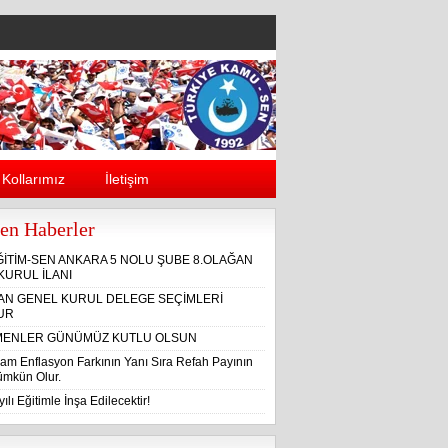
Kollarımız
İletişim
en Haberler
ĞİTİM-SEN ANKARA 5 NOLU ŞUBE 8.OLAĞAN
KURUL İLANI
ĞAN GENEL KURUL DELEGE SEÇİMLERİ
UR
ENLER GÜNÜMÜZ KUTLU OLSUN
am Enflasyon Farkının Yanı Sıra Refah Payının
Mümkün Olur.
ılı Eğitimle İnşa Edilecektir!