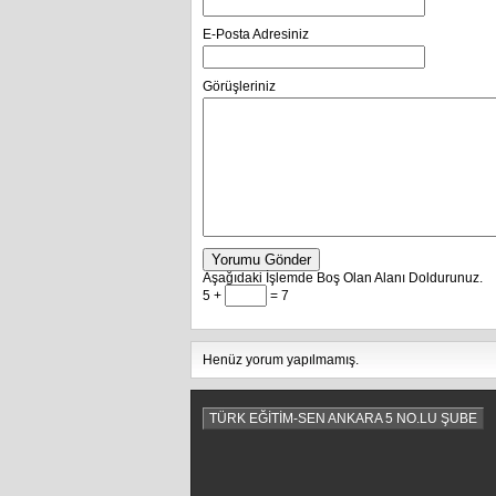
E-Posta Adresiniz
Görüşleriniz
Yorumu Gönder
Aşağıdaki İşlemde Boş Olan Alanı Doldurunuz.
5 +
= 7
Henüz yorum yapılmamış.
TÜRK EĞİTİM-SEN ANKARA 5 NO.LU ŞUBE