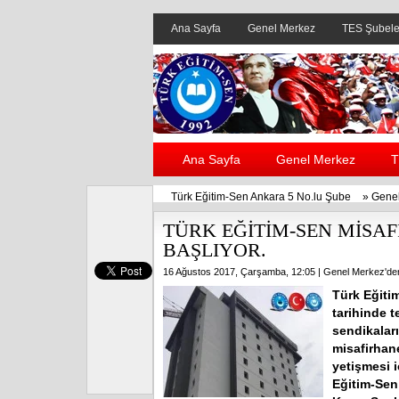
Ana Sayfa
Genel Merkez
TES Şubele
Ana Sayfa
Genel Merkez
T
Türk Eğitim-Sen Ankara 5 No.lu Şube
»
Genel
TÜRK EĞİTİM-SEN MİSA
BAŞLIYOR.
16 Ağustos 2017, Çarşamba, 12:05 |
Genel Merkez'de
Türk Eğiti
tarihinde t
sendikaları
misafirhane
yetişmesi i
Eğitim-Sen 