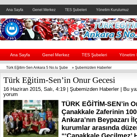
Ana Sayfa
Genel Merkez
TES Şubeleri
Yönetim Kurulumuz
Header yanı reklam alanı
Ana Sayfa
Genel Merkez
TES Şubeleri
Yönetim
Türk Eğitim-Sen Ankara 5 No.lu Şube
»
Şubemizden Haberler
Türk Eğitim-Sen’in Onur Gecesi
16 Haziran 2015, Salı, 4:19 |
Şubemizden Haberler
| Bu ya
yorum
TÜRK EĞİTİM-SEN’in O
Çanakkale Zaferinin 100.
Ankara’nın Beypazarı İl
kurumlar arasında düze
“‘Çanakkale Geçilmez’ H