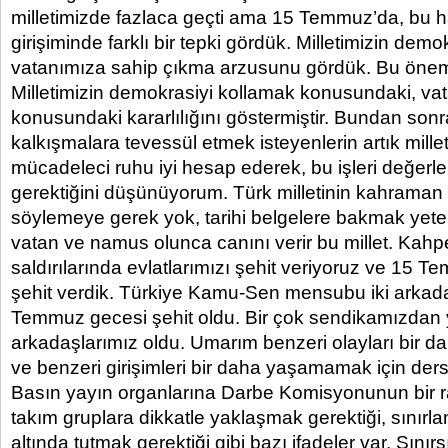
milletimizde fazlaca geçti ama 15 Temmuz’da, bu h
girişiminde farklı bir tepki gördük. Milletimizin demo
vatanımıza sahip çıkma arzusunu gördük. Bu öneml
Milletimizin demokrasiyi kollamak konusundaki, va
konusundaki kararlılığını göstermiştir. Bundan sonr
kalkışmalara tevessül etmek isteyenlerin artık millet
mücadeleci ruhu iyi hesap ederek, bu işleri değerl
gerektiğini düşünüyorum. Türk milletinin kahraman 
söylemeye gerek yok, tarihi belgelere bakmak yete
vatan ve namus olunca canını verir bu millet. Kahp
saldırılarında evlatlarımızı şehit veriyoruz ve 15 
şehit verdik. Türkiye Kamu-Sen mensubu iki arkad
Temmuz gecesi şehit oldu. Bir çok sendikamızdan
arkadaşlarımız oldu. Umarım benzeri olayları bir 
ve benzeri girişimleri bir daha yaşamamak için der
Basın yayın organlarına Darbe Komisyonunun bir ra
takım gruplara dikkatle yaklaşmak gerektiği, sınırl
altında tutmak gerektiği gibi bazı ifadeler var. Sınır