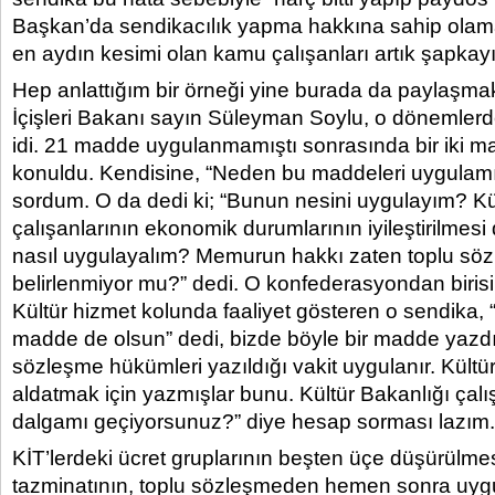
Başkan’da sendikacılık yapma hakkına sahip olama
en aydın kesimi olan kamu çalışanları artık şapkay
Hep anlattığım bir örneği yine burada da paylaşma
İçişleri Bakanı sayın Süleyman Soylu, o dönemler
idi. 21 madde uygulanmamıştı sonrasında bir iki
konuldu. Kendisine, “Neden bu maddeleri uygulam
sordum. O da dedi ki; “Bunun nesini uygulayım? Kü
çalışanlarının ekonomik durumlarının iyileştirilmesi
nasıl uygulayalım? Memurun hakkı zaten toplu sö
belirlenmiyor mu?” dedi. O konfederasyondan birisi
Kültür hizmet kolunda faaliyet gösteren o sendika, “Bi
madde de olsun” dedi, bizde böyle bir madde yazdı
sözleşme hükümleri yazıldığı vakit uygulanır. Kültür
aldatmak için yazmışlar bunu. Kültür Bakanlığı çalış
dalgamı geçiyorsunuz?” diye hesap sorması lazım.
KİT’lerdeki ücret gruplarının beşten üçe düşürülmesi
tazminatının, toplu sözleşmeden hemen sonra uyg