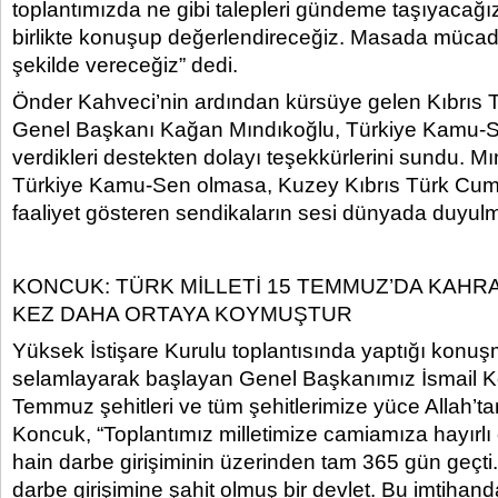
toplantımızda ne gibi talepleri gündeme taşıyacağı
birlikte konuşup değerlendireceğiz. Masada mücade
şekilde vereceğiz” dedi.
Önder Kahveci’nin ardından kürsüye gelen Kıbrıs
Genel Başkanı Kağan Mındıkoğlu, Türkiye Kamu-Se
verdikleri destekten dolayı teşekkürlerini sundu. M
Türkiye Kamu-Sen olmasa, Kuzey Kıbrıs Türk Cumh
faaliyet gösteren sendikaların sesi dünyada duyulm
KONCUK: TÜRK MİLLETİ 15 TEMMUZ’DA KAHRA
KEZ DAHA ORTAYA KOYMUŞTUR
Yüksek İstişare Kurulu toplantısında yaptığı konuşm
selamlayarak başlayan Genel Başkanımız İsmail 
Temmuz şehitleri ve tüm şehitlerimize yüce Allah’ta
Koncuk, “Toplantımız milletimize camiamıza hayır
hain darbe girişiminin üzerinden tam 365 gün geçti.
darbe girişimine şahit olmuş bir devlet. Bu imtihan