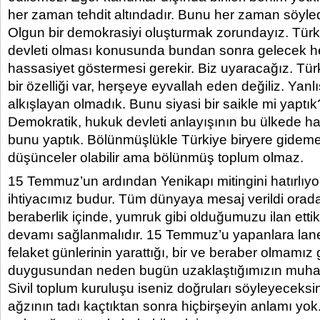
her zaman tehdit altındadır. Bunu her zaman söyle
Olgun bir demokrasiyi oluşturmak zorundayız. Türk
devleti olması konusunda bundan sonra gelecek her
hassasiyet göstermesi gerekir. Biz uyaracağız. Tü
bir özelliği var, herşeye eyvallah eden değiliz. Yanlı
alkışlayan olmadık. Bunu siyasi bir saikle mi yaptık
Demokratik, hukuk devleti anlayışının bu ülkede ha
bunu yaptık. Bölünmüşlükle Türkiye biryere gideme
düşünceler olabilir ama bölünmüş toplum olmaz.
15 Temmuz’un ardından Yenikapı mitingini hatırlıyo
ihtiyacımız budur. Tüm dünyaya mesaj verildi orada. 
beraberlik içinde, yumruk gibi olduğumuzu ilan ettik
devamı sağlanmalıdır. 15 Temmuz’u yapanlara lan
felaket günlerinin yarattığı, bir ve beraber olmamız 
duygusundan neden bugün uzaklaştığımızın muhas
Sivil toplum kuruluşu iseniz doğruları söyleyeceksi
ağzının tadı kaçtıktan sonra hiçbirşeyin anlamı yok