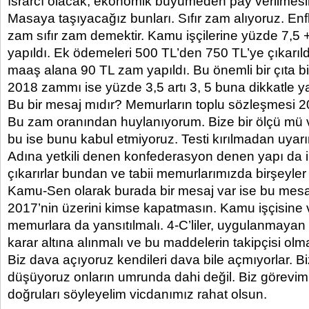
ısrarcı olacak, ekonomik büyümeden pay verilmesini
Masaya taşıyacağız bunları. Sıfır zam alıyoruz. En
zam sıfır zam demektir. Kamu işçilerine yüzde 7,5
yapıldı. Ek ödemeleri 500 TL’den 750 TL’ye çıkarıldı
maaş alana 90 TL zam yapıldı. Bu önemli bir çıta b
2018 zammı ise yüzde 3,5 artı 3, 5 buna dikkatle 
Bu bir mesaj mıdır? Memurların toplu sözleşmesi 2
Bu zam oranından huylanıyorum. Bize bir ölçü mü v
bu ise bunu kabul etmiyoruz. Testi kırılmadan uyar
Adına yetkili denen konfederasyon denen yapı da i
çıkarırlar bundan ve tabii memurlarımızda birşeyler ç
Kamu-Sen olarak burada bir mesaj var ise bu mesaj
2017’nin üzerini kimse kapatmasın. Kamu işçisine 
memurlara da yansıtılmalı. 4-C’liler, uygulanmaya
karar altına alınmalı ve bu maddelerin takipçisi olma
Biz dava açıyoruz kendileri dava bile açmıyorlar. B
düşüyoruz onların umrunda dahi değil. Biz görevim
doğruları söyleyelim vicdanımız rahat olsun.