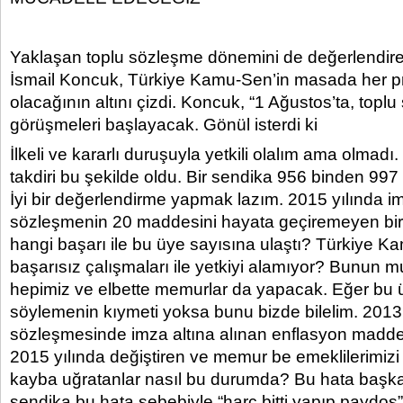
Yaklaşan toplu sözleşme dönemini de değerlendi
İsmail Koncuk, Türkiye Kamu-Sen’in masada her pr
olacağının altını çizdi. Koncuk, “1 Ağustos’ta, topl
görüşmeleri başlayacak. Gönül isterdi ki
İlkeli ve kararlı duruşuyla yetkili olalım ama olmad
takdiri bu şekilde oldu. Bir sendika 956 binden 997 
İyi bir değerlendirme yapmak lazım. 2015 yılında i
sözleşmenin 20 maddesini hayata geçiremeyen bi
hangi başarı ile bu üye sayısına ulaştı? Türkiye 
başarısız çalışmaları ile yetkiyi alamıyor? Bunun 
hepimiz ve elbette memurlar da yapacak. Eğer bu
söylemenin kıymeti yoksa bunu bizde bilelim. 2013
sözleşmesinde imza altına alınan enflasyon maddes
2015 yılında değiştiren ve memur be emeklilerimizi
kayba uğratanlar nasıl bu durumda? Bu hata başka 
sendika bu hata sebebiyle “harç bitti yapıp paydos