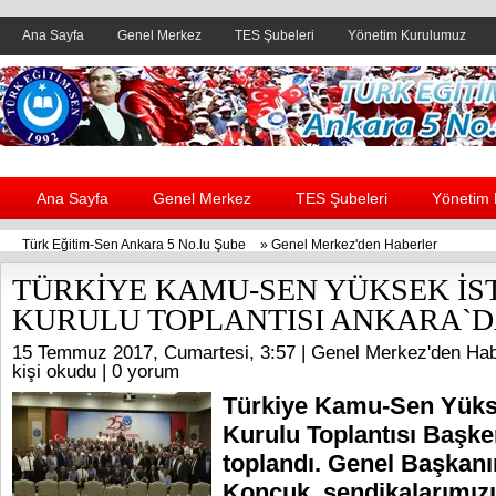
Ana Sayfa
Genel Merkez
TES Şubeleri
Yönetim Kurulumuz
Header yanı reklam alanı
Ana Sayfa
Genel Merkez
TES Şubeleri
Yönetim
Türk Eğitim-Sen Ankara 5 No.lu Şube
»
Genel Merkez'den Haberler
TÜRKİYE KAMU-SEN YÜKSEK İS
KURULU TOPLANTISI ANKARA`D
15 Temmuz 2017, Cumartesi, 3:57 |
Genel Merkez'den Hab
kişi okudu |
0 yorum
Türkiye Kamu-Sen Yükse
Kurulu Toplantısı Başke
toplandı. Genel Başkanı
Koncuk, sendikalarımız