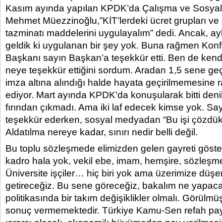
Kasım ayında yapılan KPDK’da Çalışma ve Sosyal
Mehmet Müezzinoğlu,”KİT’lerdeki ücret grupları ve s
tazminatı maddelerini uygulayalım” dedi. Ancak, ayl
geldik ki uygulanan bir şey yok. Buna rağmen Kon
Başkanı sayın Başkan’a teşekkür etti. Ben de ken
neye teşekkür ettiğini sordum. Aradan 1,5 sene 
imza altına alındığı halde hayata geçirilmemesine
ediyor. Mart ayında KPDK’da konuşularak bitti den
fırından çıkmadı. Ama iki laf edecek kimse yok. Sa
teşekkür ederken, sosyal medyadan “Bu işi çözdük” di
Aldatılma nereye kadar, sınırı nedir belli değil.
Bu toplu sözleşmede elimizden gelen gayreti göster
kadro hala yok, vekil ebe, imam, hemşire, sözleşmeli
Üniversite işçiler… hiç biri yok ama üzerimize düşe
getireceğiz. Bu sene göreceğiz, bakalım ne yapac
politikasında bir takım değişiklikler olmalı. Görülmü
sonuç vermemektedir. Türkiye Kamu-Sen refah pa