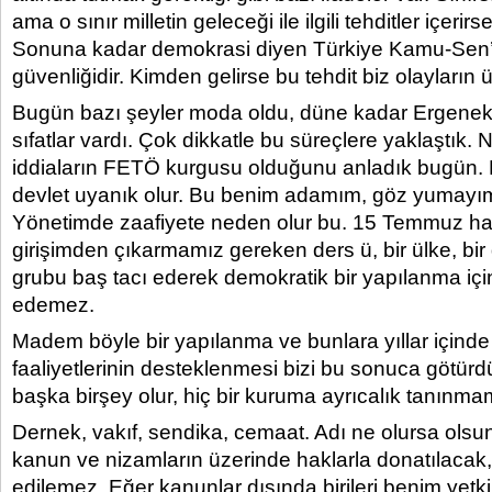
ama o sınır milletin geleceği ile ilgili tehditler içerirse
Sonuna kadar demokrasi diyen Türkiye Kamu-Sen’in 
güvenliğidir. Kimden gelirse bu tehdit biz olayların ü
Bugün bazı şeyler moda oldu, düne kadar Ergeneko
sıfatlar vardı. Çok dikkatle bu süreçlere yaklaştık.
iddiaların FETÖ kurgusu olduğunu anladık bugün.
devlet uyanık olur. Bu benim adamım, göz yumayı
Yönetimde zaafiyete neden olur bu. 15 Temmuz ha
girişimden çıkarmamız gereken ders ü, bir ülke, bir d
grubu baş tacı ederek demokratik bir yapılanma iç
edemez.
Madem böyle bir yapılanma ve bunlara yıllar içind
faaliyetlerinin desteklenmesi bizi bu sonuca götü
başka birşey olur, hiç bir kuruma ayrıcalık tanınma
Dernek, vakıf, sendika, cemaat. Adı ne olursa olsu
kanun ve nizamların üzerinde haklarla donatılaca
edilemez. Eğer kanunlar dışında birileri benim yetk