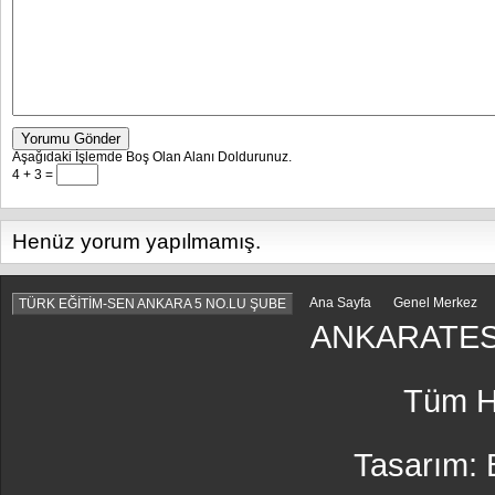
Yorumu Gönder
Aşağıdaki İşlemde Boş Olan Alanı Doldurunuz.
4 + 3 =
Henüz yorum yapılmamış.
Ana Sayfa
Genel Merkez
TÜRK EĞİTİM-SEN ANKARA 5 NO.LU ŞUBE
ANKARATES
Tüm Ha
Tasarım: