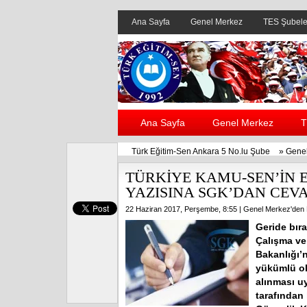
Ana Sayfa
Genel Merkez
TES Şubele
Ana Sayfa
Genel Merkez
T
Türk Eğitim-Sen Ankara 5 No.lu Şube
»
Genel
TÜRKİYE KAMU-SEN’İN EN
YAZISINA SGK’DAN CEVA
22 Haziran 2017, Perşembe, 8:55 |
Genel Merkez'den 
Geride bır
Çalışma ve
Bakanlığı’
yükümlü ol
alınması u
tarafından