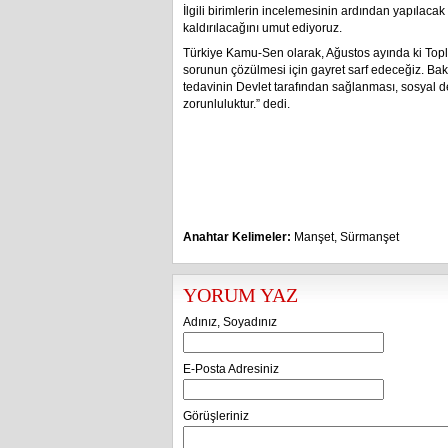
İlgili birimlerin incelemesinin ardından yapıla
kaldırılacağını umut ediyoruz.
Türkiye Kamu-Sen olarak, Ağustos ayında ki To
sorunun çözülmesi için gayret sarf edeceğiz. Ba
tedavinin Devlet tarafından sağlanması, sosyal de
zorunluluktur.” dedi.
Anahtar Kelimeler:
Manşet
,
Sürmanşet
YORUM YAZ
Adınız, Soyadınız
E-Posta Adresiniz
Görüşleriniz