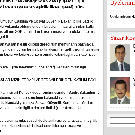
urumu Başkanlığı’ndan cevap geldi. İlgili
Üyelerimi
ği ve anayasanın eşitlik ilkesi gereği tüm
Üyelerimizden Ha
numuzun Çalışma ve Sosyal Güvenlik Bakanlığı ile Sağlık
la yükümlü olduğu engelli bireylerin masraflarından katkı
srafların SGK tarafından karşılanması yönündeki talebimize
Üyelerimizden Ha
Yazar Köş
geldi.
ve anayasanın eşitlik ilkesi gereği tüm memurların bakmakla
O
er için gelir durumlarına bakılmaksızın engelli bakım hizmetine
B
an terapi ve tedavi yöntemlerinde vatandaşlardan katkı payı
 ilişkin talebimizin incelendiği ve talebimizin ilgili
LARIMIZIN TERAPİ VE TEDAVİLERİNDEN KATILIM PAYI
N
anı İsmail Koncuk değerlendirmesinde; “Sağlık Bakanlığı ile
diğimiz kamu personelinin bakmakla yükümlü oldukları
ları hakkındaki yazımıza Sosyal Güvenlik Kurumu tarafından
 talebimizin ilgili birimlere iletildiği tarafımıza ifade
Arama:
 ettiğimiz gibi, sosyal devlet anlayışı ve anayasanın eşitlik
dukları zihinsel, fiziksel engelliler için terapi ve
r.