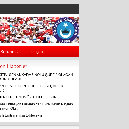
Kollarımız
İletişim
en Haberler
ĞİTİM-SEN ANKARA 5 NOLU ŞUBE 8.OLAĞAN
KURUL İLANI
ĞAN GENEL KURUL DELEGE SEÇİMLERİ
UR
ENLER GÜNÜMÜZ KUTLU OLSUN
am Enflasyon Farkının Yanı Sıra Refah Payının
Mümkün Olur.
ılı Eğitimle İnşa Edilecektir!