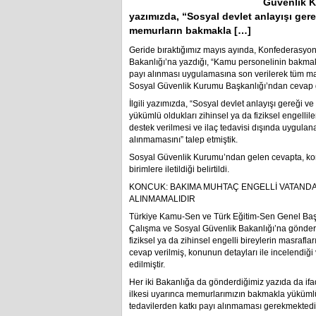
Güvenlik K
yazımızda, “Sosyal devlet anlayışı gere
memurların bakmakla […]
Geride bıraktığımız mayıs ayında, Konfederasyo
Bakanlığı’na yazdığı, “Kamu personelinin bakmak
payı alınması uygulamasına son verilerek tüm ma
Sosyal Güvenlik Kurumu Başkanlığı’ndan cevap 
İlgili yazımızda, “Sosyal devlet anlayışı gereği 
yükümlü oldukları zihinsel ya da fiziksel engellil
destek verilmesi ve ilaç tedavisi dışında uygulan
alınmamasını” talep etmiştik.
Sosyal Güvenlik Kurumu’ndan gelen cevapta, konuya
birimlere iletildiği belirtildi.
KONCUK: BAKIMA MUHTAÇ ENGELLİ VATANDAŞ
ALINMAMALIDIR
Türkiye Kamu-Sen ve Türk Eğitim-Sen Genel Başk
Çalışma ve Sosyal Güvenlik Bakanlığı’na gönder
fiziksel ya da zihinsel engelli bireylerin masraf
cevap verilmiş, konunun detayları ile incelendiği ve
edilmiştir.
Her iki Bakanlığa da gönderdiğimiz yazıda da ifade
ilkesi uyarınca memurlarımızın bakmakla yükümlü ol
tedavilerden katkı payı alınmaması gerekmektedi