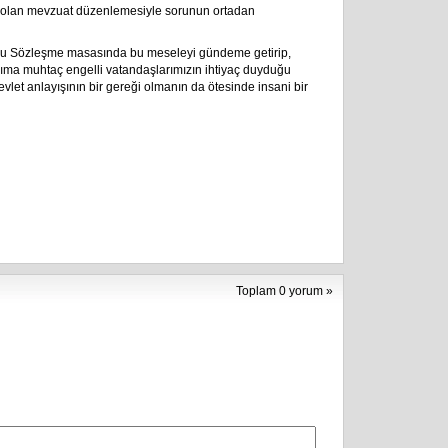
cak olan mevzuat düzenlemesiyle sorunun ortadan
plu Sözleşme masasında bu meseleyi gündeme getirip,
kıma muhtaç engelli vatandaşlarımızın ihtiyaç duyduğu
vlet anlayışının bir gereği olmanın da ötesinde insani bir
Toplam 0 yorum »