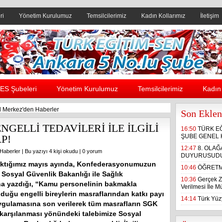
ri
Yönetim Kurulumuz
Temsilcilerimiz
Kadın Kollarımız
İletişim
Header yanı reklam alanı
ES Şubeleri
Yönetim Kurulumuz
Temsilcilerimiz
Kadın 
 Merkez'den Haberler
Son Eklen
GELLİ TEDAVİLERİ İLE İLGİLİ
16:50
TÜRK E
P!
ŞUBE GENEL 
12:47
8. OLA
Haberler
| Bu yazıyı 4 kişi okudu |
0 yorum
DUYURUSUD
aktığımız mayıs ayında, Konfederasyonumuzun
10:46
ÖĞRETM
 Sosyal Güvenlik Bakanlığı ile Sağlık
10:36
Gerçek Z
na yazdığı, “Kamu personelinin bakmakla
Verilmesi İle 
duğu engelli bireylerin masraflarından katkı payı
14:14
Türk Yüzy
ygulamasına son verilerek tüm masrafların SGK
 karşılanması yönündeki talebimize Sosyal