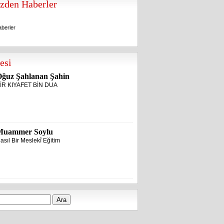
zden Haberler
berler
berler
esi
ğuz Şahlanan Şahin
İR KIYAFET BİN DUA
Muammer Soylu
asıl Bir Meslekî Eğitim