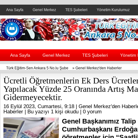
Ana Sayfa
Genel Merkez
TES Şubeleri
Yönetim Kurulumuz
Header yanı reklam alanı
Ana Sayfa
Genel Merkez
TES Şubeleri
Yönetim
Türk Eğitim-Sen Ankara 5 No.lu Şube
»
Genel Merkez'den Haberler
Ücretli Öğretmenlerin Ek Ders Ücretle
Yapılacak Yüzde 25 Oranında Artış Ma
Gidermeyecektir.
16 Eylül 2023, Cumartesi, 9:18 |
Genel Merkez'den Haberl
Haberler
| Bu yazıyı 1 kişi okudu |
0 yorum
Genel Başkanımız Talip
Cumhurbaşkanı Erdoğan’
öğretmenler için “Saatli