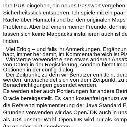
Ihre PUK eingeben, ein neues Passwort vergeben 
Sicherheitsstick entsperren. Ich spiele mit ein pa
Rache über Hamachi und bei den originalen Maps 
Probleme. Aber bei einem meiner Freunde, der mit 
lassen sich keine Mappacks installieren auch ist d
finden.
Viel Erfolg – und falls ihr Anmerkungen, Ergänzu
habt, immer her damit, im Kommentarbereich ist Pla
WinMerge verwendet einen etwas anderen Ansatz
von Daten in der Registrierung, sondern bietet Imp
Optionen in der config-dialog.
Der Zeitpunkt, zu dem wir Benutzer ermitteln, der
werden, unterscheidet sich von dem Zeitpunkt, zu
Benachrichtigungen gesendet werden.
Es werden aber auch Portierungen für andere Bet
Oracle bereitgestellt. Es kann kostenfrei genutzt w
die Referenzimplementierung der Java Standard Ed
Gründen verwenden wir das OpenJDK auch in un
als JDK unserer Wahl. OpenJDK wird nur als kompr
(tar.gz oder .zip) angeboten.