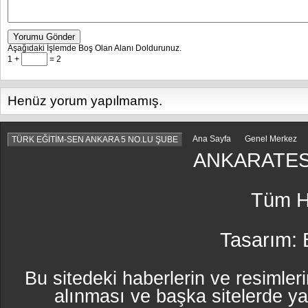
Yorumu Gönder
Aşağıdaki İşlemde Boş Olan Alanı Doldurunuz.
1 +
= 2
Henüz yorum yapılmamış.
Ana Sayfa
Genel Merkez
TÜRK EĞİTİM-SEN ANKARA 5 NO.LU ŞUBE
ANKARATES
Tüm Ha
Tasarım:
Bu sitedeki haberlerin ve resimleri
alınması ve başka sitelerde y