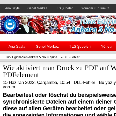
Ana Sayfa
Genel Merkez
TES Şubeleri
Yönetim Kurulumuz
Header yanı reklam alanı
Ana Sayfa
Genel Merkez
TES Şubeleri
Yönetim
Türk Eğitim-Sen Ankara 5 No.lu Şube
»
DLL-Fehler
Wie aktiviert man Druck zu PDF auf
PDFelement
15 Haziran 2022, Çarşamba, 10:54 |
DLL-Fehler
| Bu yazıy
yorum
Bearbeitest oder löschst du beispielsweis
synchronisierte Dateien auf einem deiner 
diese auf allen Geräten bearbeitet oder gel
die angezeigten Informationen und wähle 