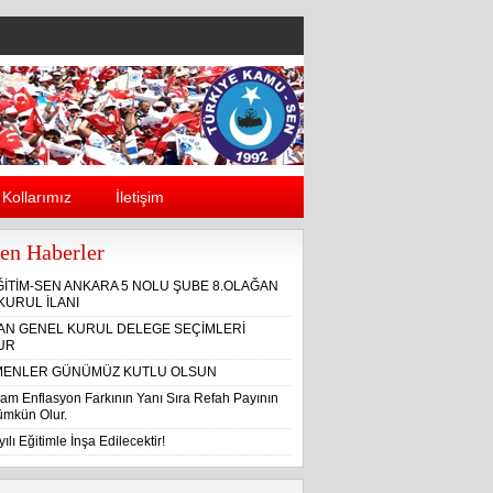
Kollarımız
İletişim
en Haberler
ĞİTİM-SEN ANKARA 5 NOLU ŞUBE 8.OLAĞAN
KURUL İLANI
ĞAN GENEL KURUL DELEGE SEÇİMLERİ
UR
ENLER GÜNÜMÜZ KUTLU OLSUN
am Enflasyon Farkının Yanı Sıra Refah Payının
Mümkün Olur.
ılı Eğitimle İnşa Edilecektir!