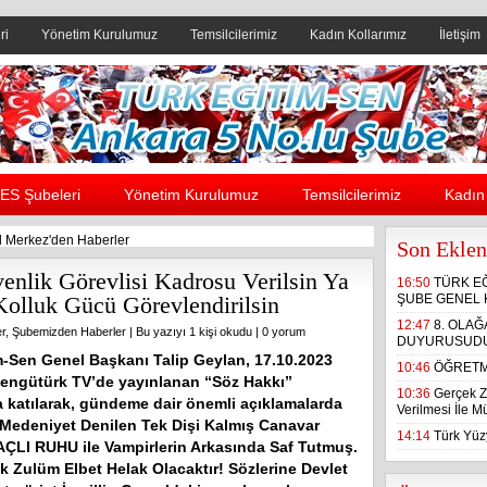
ri
Yönetim Kurulumuz
Temsilcilerimiz
Kadın Kollarımız
İletişim
Header yanı reklam alanı
ES Şubeleri
Yönetim Kurulumuz
Temsilcilerimiz
Kadın 
 Merkez'den Haberler
Son Eklen
nlik Görevlisi Kadrosu Verilsin Ya
16:50
TÜRK E
lluk Gücü Görevlendirilsin
ŞUBE GENEL 
12:47
8. OLA
r
,
Şubemizden Haberler
| Bu yazıyı 1 kişi okudu |
0 yorum
DUYURUSUD
m-Sen Genel Başkanı Talip Geylan, 17.10.2023
10:46
ÖĞRETM
Bengütürk TV’de yayınlanan “Söz Hakkı”
10:36
Gerçek Z
 katılarak, gündeme dair önemli açıklamalarda
Verilmesi İle 
edeniyet Denilen Tek Dişi Kalmış Canavar
14:14
Türk Yüzy
ÇLI RUHU ile Vampirlerin Arkasında Saf Tutmuş.
k Zulüm Elbet Helak Olacaktır! Sözlerine Devlet