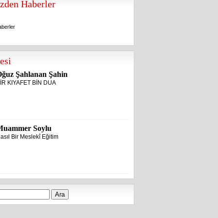
zden Haberler
berler
berler
esi
ğuz Şahlanan Şahin
İR KIYAFET BİN DUA
Muammer Soylu
asıl Bir Meslekî Eğitim