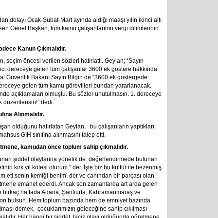
an dolayı Ocak-Şubat-Mart ayında aldığı maaşı yılın ikinci altı
ken Genel Başkan, tüm kamu çalışanlarının vergi dilimlerinin
adece Kanun Çıkmalıdır.
eçim öncesi verilen sözleri hatırlattı. Geylan; “Sayın
ci dereceye gelen tüm çalışanlar 3600 ek göstere hakkında
l Güvenlik Bakanı Sayın Bilgin de “3600 ek göstergede
i dereceye gelen tüm kamu görevlileri bundan yararlanacak.
inde açıklamaları olmuştu. Bu sözler unutulmasın. 1. dereceye
k düzenlensin!” dedi.
fına Alınmalıdır.
şan olduğunu hatırlatan Geylan, bu çalışanların yaptıkları
mahsus GIH sınıfına alınmasını talep etti.
retmene, kamudan önce toplum sahip çıkmalıdır.
lanan şiddet olaylarına yönelik de değerlendirmede bulunan
nin kırk yıl kölesi olurum.” der. İşte biz bu kültür ile bezenmiş
am eti senin kemiği benim’ der ve canından bir parçası olan
ğretmene emanet ederdi. Ancak son zamanlarda art arda gelen
Son birkaç haftada Adana, Şanlıurfa, Kahramanmaraş ve
ir son bulsun. Hem toplum bazında hem de emniyet bazında
ılması demek, çocuklarımızın geleceğine sahip çıkılması
alıdır. Her hangi bir şiddet, taciz olayı olduğunda öğretmene