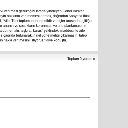
ı verilmesi gerektiğini ısrarla yineleyen Genel Başkan
tayin hakkının verilmemesi demek, doğrudan Anayasa ihlali
“Aile, Türk toplumunun temelidir ve eşler arasında eşitliğe
ikle ananın ve çocukların korunması ve aile planlamasının
birleri alır, teşkilâtı kurar.” şeklindeki maddesi ile aile
’e çağrıda bulunarak, nakil yönetmeliği çıkarmasını talep
in hakkı verilmesini istiyoruz.” diye konuştu.
Toplam 0 yorum »