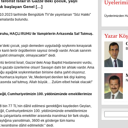
erörist İsrail’in Gazze’deki çocuk, yaşlı
Üyelerimi
ak başlayan Genel […]
.10.2023 tarihinde Bengütürk TV’de yayınlanan “Söz Hakkı”
Üyelerimizden Ha
lamalarda bulundu.
Üyelerimizden Ha
üruhu, HAÇLI RUHU ile Vampirlerin Arkasında Saf Tutmuş.
Yazar Köş
O
zze’deki çocuk, yaşlı demeden uyguladığı soykırımı kınayarak
B
nlı terör örgütlerinin sayısız örneği vardır. Ancak sanırım
 şahit olmamıştır, olmayacaktır!” dedi.
ü terörist İsrail, Gazze’deki Arap Baptist Hastanesini vurdu,
’ın gazabı üzerlerine olsun! Savaşın dahi bir ahlakı vardır. Ama
uğu aşağılık soykırımlardan birisine daha şahit oluyoruz.
hunharca kıyılıyor. Ve; Medeniyet denilen tek dişi kalmış
N
asında saf tutmuş. Allah büyük… Zulüm elbet helak olacak!”
ş değil, Cumhuriyetimizin 100. yıldönümünde emeklilerimize
8 bin 77 TL’nin dâhil edilmesi gerektiğini kaydeden Geylan,
 değil, Cumhuriyetimizin 100. yıldönümünde emeklilerimize
Arama:
 çalışanlarla emekliler arasında inanılmaz bir fark oluştu.
 aylığına yansıtılmalı, 3600 ek gösterge tüm kamu
kesintisine dâhil edilmelidir.” dedi.