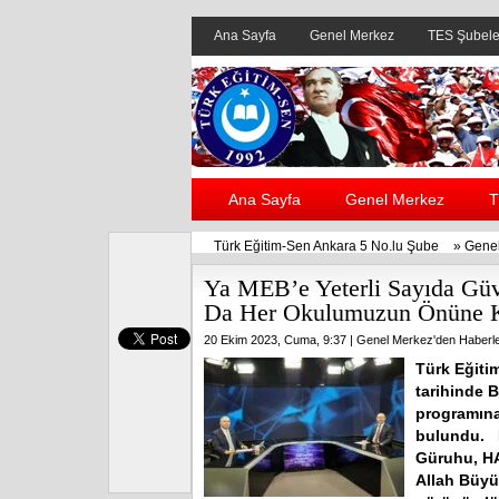
Ana Sayfa
Genel Merkez
TES Şubele
Ana Sayfa
Genel Merkez
T
Türk Eğitim-Sen Ankara 5 No.lu Şube
»
Genel
Ya MEB’e Yeterli Sayıda Güve
Da Her Okulumuzun Önüne Ko
20 Ekim 2023, Cuma, 9:37 |
Genel Merkez'den Haberle
Türk Eğiti
tarihinde 
programına
bulundu. M
Güruhu, HA
Allah Büyü