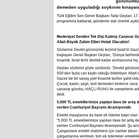
görünümlü t
demeden uyguladığı soykırımı kınayar
Türk Eğitim-Sen Genel Başkanı Talip Geylan, 17
programına katılarak, gündeme dair önemli açık
Medeniyet Denilen Tek Dişi Kalmış Canavar G
Allah Büyük Zulüm Elbet Helak Olacaktır!
Sözlerine Devlet görünümlü terörist İsrail’in Ga
başlayan Genel Başkan Geylan; “Dünya tarihinde ka
insanlık, İsrail terör devleti kadar acımasızına hiç
Geylan sözlerini şöyle sürdürdü: “Devlet görünüml
500’den fazla can kaybı olduğu bildiriliyor. Allah
Gazze’de bir savaş yok! İnsanlık tarihin şahit old
Çocuk, kadın, yaşlı, sivil demeden binlerce cana 
canavar güruhu, HAÇLI RUHU ile vampirlerin ark
dedi.
5.000 TL emeklilerimize yapılan ilave bir artı
verilen Cumhuriyet Bayramı ikramiyesidir.
Emekli maaşlarına da ilave ek ödeme tutarı olan 
“5.000 TL emeklilerimize yapılan ilave bir artış
verilen Cumhuriyet Bayramı ikramiyesidir. Şu anda
Çalışanların emekli olabilmesi için zamlar taban
çalışanlarına verilmeli, tüm ek ödemeler emeklilik 