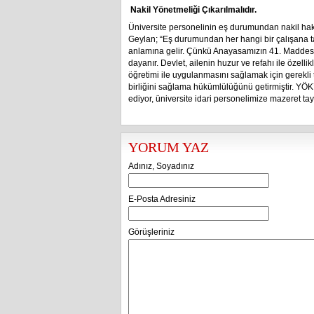
Nakil Yönetmeliği Çıkarılmalıdır.
Üniversite personelinin eş durumundan nakil hakk
Geylan; “Eş durumundan her hangi bir çalışana 
anlamına gelir. Çünkü Anayasamızın 41. Maddesi; 
dayanır. Devlet, ailenin huzur ve refahı ile özell
öğretimi ile uygulanmasını sağlamak için gerekli ted
birliğini sağlama hükümlülüğünü getirmiştir. YÖK
ediyor, üniversite idari personelimize mazeret tay
YORUM YAZ
Adınız, Soyadınız
E-Posta Adresiniz
Görüşleriniz