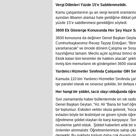
Vergi Dilimleri Yüzde 15’e Sabitlenmelidir.
Kamu çalışanlarının şu an vergi kesinti oranlarınd
ayından itibaren alamaz hale geldiğine dikkat çe
yüzde 15’e sabitlenmesi gerektiğini söyledi.
3600 Ek Gösterge Konusunda Her Şey Hazır S
3600 konusuna da değinen Genel Başkan Geylan, s
Cumhurbaşkanımız Recep Tayyip Erdoğan; “Birin
yararlanacak” ve önceki dönem Çalışma ve Sosya
hazırlığımız tamam. Meclis açılır açılmaz birinc
Eksik kalan tüm kesimler de hakkını alacak” şekl
inmiş tüm memurların ek göstergeleri 3600 olara
Yardımcı Hizmetler Sınıfında Çalışanlar GIH Sını
Kamuda 110 bin Yardımcı Hizmetler Sınıfında çalı
işe paralel olarak ve sınavsız şekilde, bir defaya 
Her hangi bir şiddet, taciz olayı olduğunda öğ
Son zamanlarda haber bültenlerinde en sık rast
Genel Başkan Geylan, “Hz. Ali “Bana bir harf öğreti
bir toplumuz. Eskiden veliler okula gelerek, ‘hoc
evladını böyle bir teslimiyet ve güven içinde ö
öğretmene şiddet olayları ile karşı karşıyayız. 
nicelerine şahit olduk. Şiddet haberleri artık b
önlemler alınmalıdır. Öğretmenlerimize sahip çık
demektir. Bu noktada toplum daha çok duyarlı olm