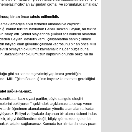
emelazımcılık” anlayışından çıkmalı ve sorumluluk almalıdır.”
rosu; bir an önce tahsis edilmelidir.
nlemek amacıyla etkili tedbirler alınması ve caydırıcı
ığı kanun teklifini hatırlatan Genel Başkan Geylan, bu teklife
asını talep etti. Şiddet olaylarında şikâyet söz konusu olmadan
ydeden Geylan, devletin kamu çalışanlarına sahip çıkması
zın ihtiyacı olan güvenlik çalışanı kadrosunu bir an önce Milli
örevlisi olmayan okulumuz kalmamalıdır. Eğer bütçe buna
leri Bakanlığı her okulumuzun kapısının önünde bekçi ya da
uğu gibi bu sene de çevrimiçi yapılması gerektiğini
e Milli Eğitim Bakanlığı’nın kayıtsız kalmaması gerektiğini
dalet sağ-la-na-maz.
sendikalar, bazı siyasi partiler, böyle rastgele eleştiri
irmelerini bekliyorum” şeklindeki açıklamasına cevap veren
yıllardır öğretmen atamalarından yönetici atamalarına kadar
ylüyoruz. Ehliyet ve liyakate dayanan bir atama sistemi ihdas
ktir, bilgiyi ödüllendiren değil, bilgiyi görmezden gelen bir
k, hukuk, adalet sağlanamaz. Kamuda işe alımlarda sınav puanı