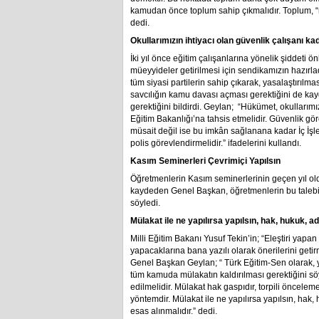
kamudan önce toplum sahip çıkmalıdır. Toplum, “n
dedi.
Okullarımızın ihtiyacı olan güvenlik çalışanı kad
İki yıl önce eğitim çalışanlarına yönelik şiddeti ö
müeyyideler getirilmesi için sendikamızın hazırlad
tüm siyasi partilerin sahip çıkarak, yasalaştırılm
savcılığın kamu davası açması gerektiğini de ka
gerektiğini bildirdi. Geylan; “Hükümet, okullarımı
Eğitim Bakanlığı’na tahsis etmelidir. Güvenlik g
müsait değil ise bu imkân sağlanana kadar İç İş
polis görevlendirmelidir.” ifadelerini kullandı.
Kasım Seminerleri Çevrimiçi Yapılsın
Öğretmenlerin Kasım seminerlerinin geçen yıl old
kaydeden Genel Başkan, öğretmenlerin bu talebin
söyledi.
Mülakat ile ne yapılırsa yapılsın, hak, hukuk, a
Milli Eğitim Bakanı Yusuf Tekin’in; “Eleştiri yapan 
yapacaklarına bana yazılı olarak önerilerini get
Genel Başkan Geylan; “ Türk Eğitim-Sen olarak, 
tüm kamuda mülakatın kaldırılması gerektiğini sö
edilmelidir. Mülakat hak gaspıdır, torpili önceleme
yöntemdir. Mülakat ile ne yapılırsa yapılsın, ha
esas alınmalıdır.” dedi.