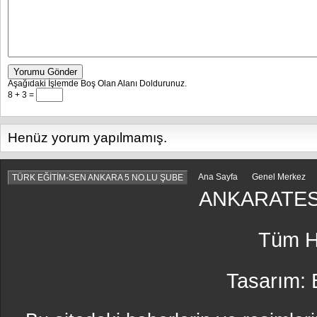
Yorumu Gönder
Aşağıdaki İşlemde Boş Olan Alanı Doldurunuz.
8 + 3 =
Henüz yorum yapılmamış.
Ana Sayfa
Genel Merkez
TÜRK EĞİTİM-SEN ANKARA 5 NO.LU ŞUBE
ANKARATES
Tüm Ha
Tasarım: