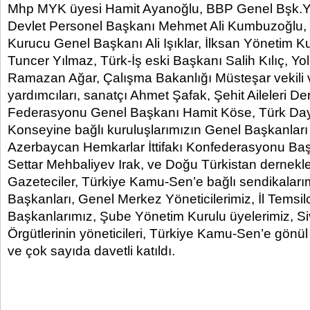
Mhp MYK üyesi Hamit Ayanoğlu, BBP Genel Bşk.Y
Devlet Personel Başkanı Mehmet Ali Kumbuzoğlu,
Kurucu Genel Başkanı Ali Işıklar, İlksan Yönetim K
Tuncer Yılmaz, Türk-İş eski Başkanı Salih Kılıç, Yo
Ramazan Ağar, Çalışma Bakanlığı Müsteşar vekili
yardımcıları, sanatçı Ahmet Şafak, Şehit Aileleri De
Federasyonu Genel Başkanı Hamit Köse, Türk D
Konseyine bağlı kuruluşlarımızın Genel Başkanları v
Azerbaycan Hemkarlar İttifakı Konfederasyonu Başk
Settar Mehbaliyev Irak, ve Doğu Türkistan dernekleri
Gazeteciler, Türkiye Kamu-Sen’e bağlı sendikaları
Başkanları, Genel Merkez Yöneticilerimiz, İl Temsil
Başkanlarımız, Şube Yönetim Kurulu üyelerimiz, Si
Örgütlerinin yöneticileri, Türkiye Kamu-Sen’e gönül
ve çok sayıda davetli katıldı.