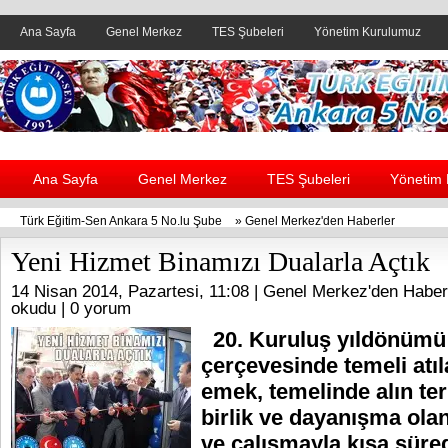
Ana Sayfa
Genel Merkez
TES Şubeleri
Yönetim Kurulumuz
Header yanı reklam alanı
Ana Sayfa
Genel Merkez
TES Şubeleri
Yönetim
Türk Eğitim-Sen Ankara 5 No.lu Şube
»
Genel Merkez'den Haberler
Yeni Hizmet Binamızı Dualarla Açtık
14 Nisan 2014, Pazartesi, 11:08 |
Genel Merkez'den Haber
okudu |
0 yorum
20. Kuruluş yıldönümü e
çerçevesinde temeli atıl
emek, temelinde alın ter
birlik ve dayanışma olan
ve çalışmayla kısa sür