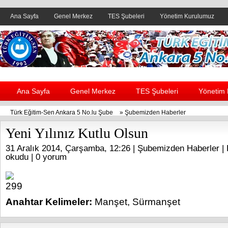
Ana Sayfa
Genel Merkez
TES Şubeleri
Yönetim Kurulumuz
Header yanı reklam alanı
Ana Sayfa
Genel Merkez
TES Şubeleri
Yönetim
Türk Eğitim-Sen Ankara 5 No.lu Şube
»
Şubemizden Haberler
Yeni Yılınız Kutlu Olsun
31 Aralık 2014, Çarşamba, 12:26 |
Şubemizden Haberler
| 
okudu |
0 yorum
Anahtar Kelimeler:
Manşet
,
Sürmanşet