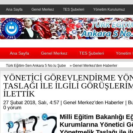
Ana Sayfa
Genel Merkez
TES Şubeleri
Yönetim Kurulumuz
Header yanı reklam alanı
Ana Sayfa
Genel Merkez
TES Şubeleri
Yönetim
Türk Eğitim-Sen Ankara 5 No.lu Şube
»
Genel Merkez'den Haberler
YÖNETİCİ GÖREVLENDİRME YÖ
TASLAĞI İLE İLGİLİ GÖRÜŞLERİ
İLETTİK
27 Şubat 2018, Salı, 4:57 |
Genel Merkez'den Haberler
| Bu
0 yorum
Milli Eğitim Bakanlığı E
Kurumlarına Yönetici G
Yönetmelik Taslağı ile ilg