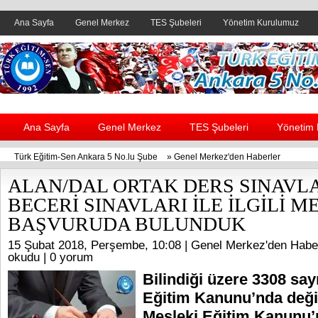
Ana Sayfa
Genel Merkez
TES Şubeleri
Yönetim Kurulumuz
Header yanı reklam alanı
Ana Sayfa
Genel Merkez
TES Şubeleri
Yönetim
Türk Eğitim-Sen Ankara 5 No.lu Şube
»
Genel Merkez'den Haberler
ALAN/DAL ORTAK DERS SINAVLA
BECERİ SINAVLARI İLE İLGİLİ M
BAŞVURUDA BULUNDUK
15 Şubat 2018, Perşembe, 10:08 |
Genel Merkez'den Habe
okudu |
0 yorum
Bilindiği üzere 3308 say
Eğitim Kanunu’nda değiş
Mesleki Eğitim Kanunu