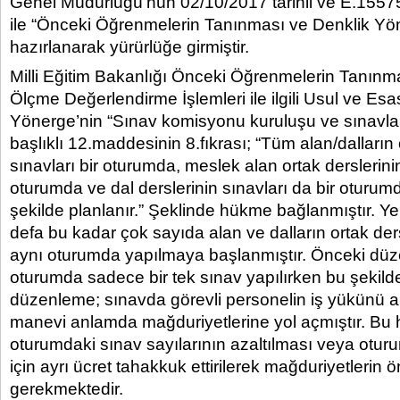
Genel Müdürlüğü’nün 02/10/2017 tarihli ve E.15575
ile “Önceki Öğrenmelerin Tanınması ve Denklik Yö
hazırlanarak yürürlüğe girmiştir.
Milli Eğitim Bakanlığı Önceki Öğrenmelerin Tanınma
Ölçme Değerlendirme İşlemleri ile ilgili Usul ve Esas
Yönerge’nin “Sınav komisyonu kuruluşu ve sınavlar
başlıklı 12.maddesinin 8.fıkrası; “Tüm alan/dalların 
sınavları bir oturumda, meslek alan ortak derslerinin
oturumda ve dal derslerinin sınavları da bir oturum
şekilde planlanır.” Şeklinde hükme bağlanmıştır. Yen
defa bu kadar çok sayıda alan ve dalların ortak ders
aynı oturumda yapılmaya başlanmıştır. Önceki düz
oturumda sadece bir tek sınav yapılırken bu şekilde
düzenleme; sınavda görevli personelin iş yükünü a
manevi anlamda mağduriyetlerine yol açmıştır. Bu
oturumdaki sınav sayılarının azaltılması veya otur
için ayrı ücret tahakkuk ettirilerek mağduriyetlerin
gerekmektedir.