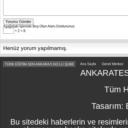
Yorumu Gönder
Aşağıdaki İşlemde Boş Olan Alanı Doldurunuz.
+ 2 = 8
Henüz yorum yapılmamış.
Ana Sayfa
Genel Merkez
TÜRK EĞİTİM-SEN ANKARA 5 NO.LU ŞUBE
ANKARATES
Tüm Ha
Tasarım:
Bu sitedeki haberlerin ve resimleri