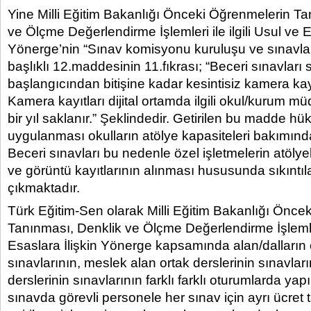
Yine Milli Eğitim Bakanlığı Önceki Öğrenmelerin Ta
ve Ölçme Değerlendirme İşlemleri ile ilgili Usul ve E
Yönerge’nin “Sınav komisyonu kuruluşu ve sınavlar
başlıklı 12.maddesinin 11.fıkrası; “Beceri sınavları 
başlangıcından bitişine kadar kesintisiz kamera kayd
Kamera kayıtları dijital ortamda ilgili okul/kurum m
bir yıl saklanır.” Şeklindedir. Getirilen bu madde 
uygulanması okulların atölye kapasiteleri bakımınd
Beceri sınavları bu nedenle özel işletmelerin atöly
ve görüntü kayıtlarının alınması hususunda sıkıntıl
çıkmaktadır.
Türk Eğitim-Sen olarak Milli Eğitim Bakanlığı Önce
Tanınması, Denklik ve Ölçme Değerlendirme İşlemleri
Esaslara İlişkin Yönerge kapsamında alan/dalların o
sınavlarının, meslek alan ortak derslerinin sınavları
derslerinin sınavlarının farklı farklı oturumlarda ya
sınavda görevli personele her sınav için ayrı ücret