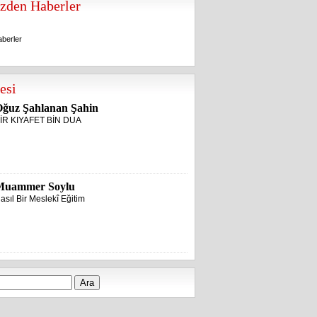
zden Haberler
berler
berler
esi
ğuz Şahlanan Şahin
İR KIYAFET BİN DUA
Muammer Soylu
asıl Bir Meslekî Eğitim