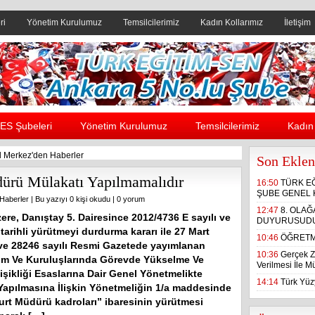
ri
Yönetim Kurulumuz
Temsilcilerimiz
Kadın Kollarımız
İletişim
Header yanı reklam alanı
ES Şubeleri
Yönetim Kurulumuz
Temsilcilerimiz
Kadın 
 Merkez'den Haberler
Son Eklen
ürü Mülakatı Yapılmamalıdır
16:50
TÜRK E
ŞUBE GENEL 
Haberler
| Bu yazıyı 0 kişi okudu |
0 yorum
12:47
8. OLA
zere, Danıştay 5. Dairesince 2012/4736 E sayılı ve
DUYURUSUD
tarihli yürütmeyi durdurma kararı ile 27 Mart
10:46
ÖĞRETM
 ve 28246 sayılı Resmi Gazetede yayımlanan
10:36
Gerçek Z
m Ve Kuruluşlarında Görevde Yükselme Ve
Verilmesi İle 
şikliği Esaslarına Dair Genel Yönetmelikte
14:14
Türk Yüzy
 Yapılmasına İlişkin Yönetmeliğin 1/a maddesinde
Yurt Müdürü kadroları” ibaresinin yürütmesi