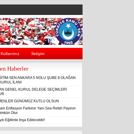
Kollarımız
İletişim
en Haberler
ĞİTİM-SEN ANKARA 5 NOLU ŞUBE 8.OLAĞAN
KURUL İLANI
ĞAN GENEL KURUL DELEGE SEÇİMLERİ
UR
ENLER GÜNÜMÜZ KUTLU OLSUN
am Enflasyon Farkının Yanı Sıra Refah Payının
Mümkün Olur.
ılı Eğitimle İnşa Edilecektir!