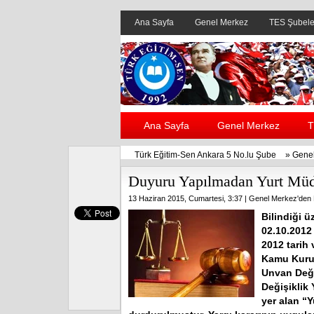
Ana Sayfa
Genel Merkez
TES Şubele
Ana Sayfa
Genel Merkez
T
Türk Eğitim-Sen Ankara 5 No.lu Şube
»
Genel
Duyuru Yapılmadan Yurt Müd
13 Haziran 2015, Cumartesi, 3:37 |
Genel Merkez'den 
Bilindiği ü
02.10.2012 
2012 tarih
Kamu Kuru
Unvan Deği
Değişiklik
yer alan “