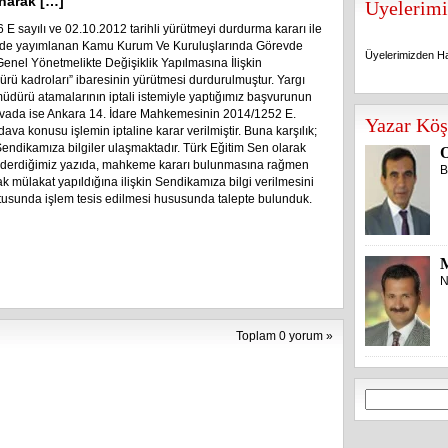
anarak […]
Üyelerimi
 E sayılı ve 02.10.2012 tarihli yürütmeyi durdurma kararı ile
tede yayımlanan Kamu Kurum Ve Kuruluşlarında Görevde
Üyelerimizden Ha
enel Yönetmelikte Değişiklik Yapılmasına İlişkin
rü kadroları” ibaresinin yürütmesi durdurulmuştur. Yargı
müdürü atamalarının iptali istemiyle yaptığımız başvurunun
Üyelerimizden Ha
z davada ise Ankara 14. İdare Mahkemesinin 2014/1252 E.
Yazar Köş
dava konusu işlemin iptaline karar verilmiştir. Buna karşılık;
endikamıza bilgiler ulaşmaktadır. Türk Eğitim Sen olarak
O
nderdiğimiz yazıda, mahkeme kararı bulunmasına rağmen
B
k mülakat yapıldığına ilişkin Sendikamıza bilgi verilmesini
ultusunda işlem tesis edilmesi hususunda talepte bulunduk.
N
Toplam 0 yorum »
Arama: