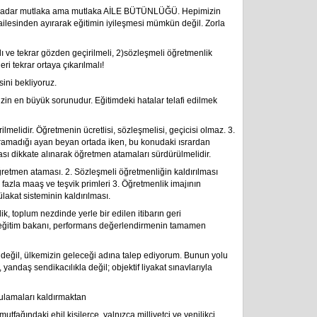
e kadar mutlaka ama mutlaka AİLE BÜTÜNLÜĞÜ. Hepimizin
ailesinden ayırarak eğitimin iyileşmesi mümkün değil. Zorla
ı ve tekrar gözden geçirilmeli, 2)sözleşmeli öğretmenlik
eri tekrar ortaya çıkarılmalı!
ini bekliyoruz.
izin en büyük sorunudur. Eğitimdeki hatalar telafi edilmek
rilmelidir. Öğretmenin ücretlisi, sözleşmelisi, geçicisi olmaz. 3.
ramadığı ayan beyan ortada iken, bu konudaki ısrardan
ı dikkate alınarak öğretmen atamaları sürdürülmelidir.
ğretmen ataması. 2. Sözleşmeli öğretmenliğin kaldırılması
fazla maaş ve teşvik primleri 3. Öğretmenlik imajının
mülakat sisteminin kaldırılması.
, toplum nezdinde yerle bir edilen itibarın geri
li eğitim bakanı, performans değerlendirmenin tamamen
 değil, ülkemizin geleceği adına talep ediyorum. Bunun yolu
 yandaş sendikacılıkla değil; objektif liyakat sınavlarıyla
gulamaları kaldırmaktan
utfağındaki ehil kişilerce, yalnızca milliyetçi ve yenilikçi