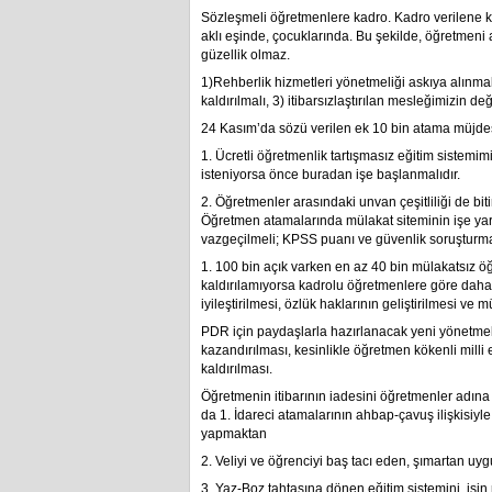
Sözleşmeli öğretmenlere kadro. Kadro verilen
aklı eşinde, çocuklarında. Bu şekilde, öğretmeni 
güzellik olmaz.
1)Rehberlik hizmetleri yönetmeliği askıya alınmal
kaldırılmalı, 3) itibarsızlaştırılan mesleğimizin değ
24 Kasım’da sözü verilen ek 10 bin atama müjdes
1. Ücretli öğretmenlik tartışmasız eğitim sistemim
isteniyorsa önce buradan işe başlanmalıdır.
2. Öğretmenler arasındaki unvan çeşitliliği de biti
Öğretmen atamalarında mülakat siteminin işe ya
vazgeçilmeli; KPSS puanı ve güvenlik soruşturmas
1. 100 bin açık varken en az 40 bin mülakatsız ö
kaldırılamıyorsa kadrolu öğretmenlere göre daha 
iyileştirilmesi, özlük haklarının geliştirilmesi ve 
PDR için paydaşlarla hazırlanacak yeni yönetmelik
kazandırılması, kesinlikle öğretmen kökenli mil
kaldırılması.
Öğretmenin itibarının iadesini öğretmenler adına
da 1. İdareci atamalarının ahbap-çavuş ilişkisiyle,
yapmaktan
2. Veliyi ve öğrenciyi baş tacı eden, şımartan uy
3. Yaz-Boz tahtasına dönen eğitim sistemini. işin m