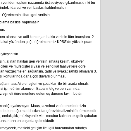
n yeniden toplum nazarında üst seviyeye çıkarılmasıdır ki bu
eki idareci ve veli baskısı kaldırılmalıdır.
 Öğretmenin itibarı geri verilsin.
oplama baskısı yapılmasın.
sun.
men atansın ve adil kontenjan hakkı verilsin tüm branşlara. 2.
 mülakat yüzünden çoğu öğretmenimiz KPSS’de yüksek puan
yileştirilsin.
n, alınan hakları geri verilsin. (maaş kesim, okul-yer
cileri ve müfettişler siyasi ve sendikal faaliyetlere göre
n vazgeçmeleri sağlansın. (adil ve liyakat sahibi olmaları) 3.
gisi konularında daha çok duyarlı olunması.
anması. Aileler eşleri ve çocukları ile bir arada olmalı.
i için eğitim alamıyor. Babam felç ve ben yanında
zleşmeli öğretmenlere gelen eş durumu tayini bütün
zmanlığa yakışmıyor. Maaş, tazminat ve ödeneklerimizin
inde bulunduğu maddi sıkıntılar görev idealizmini öldürmektedir.
ik, emlakçılık, müzisyenlik v.b. .mecbur kalınan ek gelir çabaları
unsurların en başında gelmektedir.
eyecek, mesleki gelişim ile ilgili harcamaları rahatça