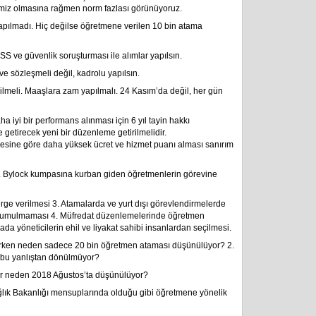
imiz olmasına rağmen norm fazlası görünüyoruz.
yapılmadı. Hiç değilse öğretmene verilen 10 bin atama
S ve güvenlik soruşturması ile alımlar yapılsın.
e sözleşmeli değil, kadrolu yapılsın.
rilmeli. Maaşlara zam yapılmalı. 24 Kasım’da değil, her gün
 iyi bir performans alınması için 6 yıl tayin hakkı
getirecek yeni bir düzenleme getirilmelidir.
cesine göre daha yüksek ücret ve hizmet puanı alması sanırım
i 2. Bylock kumpasına kurban giden öğretmenlerin görevine
erge verilmesi 3. Atamalarda ve yurt dışı görevlendirmelerde
öz yumulmaması 4. Müfredat düzenlemelerinde öğretmen
da yöneticilerin ehil ve liyakat sahibi insanlardan seçilmesi.
arken neden sadece 20 bin öğretmen ataması düşünülüyor? 2.
n bu yanlıştan dönülmüyor?
lar neden 2018 Ağustos’ta düşünülüyor?
ağlık Bakanlığı mensuplarında olduğu gibi öğretmene yönelik