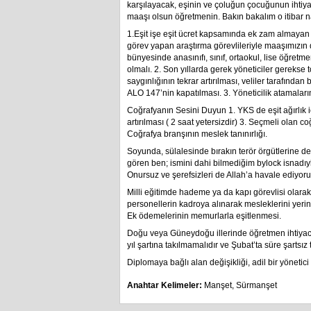
karşılayacak, eşinin ve çoluğun çocuğunun ihtiyaç
maaşı olsun öğretmenin. Bakın bakalım o itibar na
1.Eşit işe eşit ücret kapsamında ek zam almayan
görev yapan araştırma görevlileriyle maaşımızın 
bünyesinde anasınıfı, sınıf, ortaokul, lise öğretme
olmalı. 2. Son yıllarda gerek yöneticiler gerekse 
saygınlığının tekrar artırılması, veliler tarafında
ALO 147’nin kapatılması. 3. Yöneticilik atamalar
Coğrafyanın Sesini Duyun 1. YKS de eşit ağırlık içi
artırılması ( 2 saat yetersizdir) 3. Seçmeli olan c
Coğrafya branşının meslek tanınırlığı.
Soyunda, sülalesinde bırakın terör örgütlerine d
gören ben; ismini dahi bilmediğim bylock isnadıyl
Onursuz ve şerefsizleri de Allah’a havale ediyor
Milli eğitimde hademe ya da kapı görevlisi olara
personellerin kadroya alınarak mesleklerini yeri
Ek ödemelerinin memurlarla eşitlenmesi.
Doğu veya Güneydoğu illerinde öğretmen ihtiyacı
yıl şartına takılmamalıdır ve Şubat’ta süre şartsız 
Diplomaya bağlı alan değişikliği, adil bir yönetici
Anahtar Kelimeler:
Manşet
,
Sürmanşet