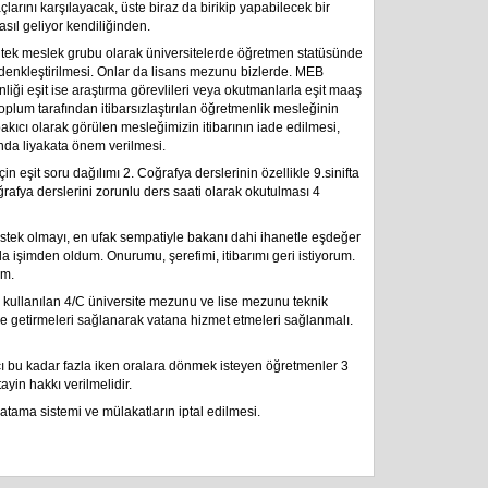
larını karşılayacak, üste biraz da birikip yapabilecek bir
sıl geliyor kendiliğinden.
 tek meslek grubu olarak üniversitelerde öğretmen statüsünde
denkleştirilmesi. Onlar da lisans mezunu bizlerde. MEB
nliği eşit ise araştırma görevlileri veya okutmanlarla eşit maaş
toplum tarafından itibarsızlaştırılan öğretmenlik mesleğinin
n bakıcı olarak görülen mesleğimizin itibarının iade edilmesi,
ında liyakata önem verilmesi.
n eşit soru dağılımı 2. Coğrafya derslerinin özellikle 9.sinifta
oğrafya derslerini zorunlu ders saati olarak okutulması 4
estek olmayı, en ufak sempatiyle bakanı dahi ihanetle eşdeğer
a işimden oldum. Onurumu, şerefimi, itibarımı geri istiyorum.
um.
k kullanılan 4/C üniversite mezunu ve lise mezunu teknik
ne getirmeleri sağlanarak vatana hizmet etmeleri sağlanmalı.
 bu kadar fazla iken oralara dönmek isteyen öğretmenler 3
tayin hakkı verilmelidir.
 atama sistemi ve mülakatların iptal edilmesi.