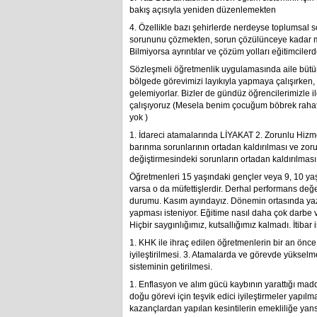
bakış açısıyla yeniden düzenlemekten
4. Özellikle bazı şehirlerde nerdeyse toplumsal
sorununu çözmekten, sorun çözülünceye kadar ma
Bilmiyorsa ayrıntılar ve çözüm yolları eğitimcilerd
Sözleşmeli öğretmenlik uygulamasında aile bütü
bölgede görevimizi layıkıyla yapmaya çalışırken,
gelemiyorlar. Bizler de gündüz öğrencilerimizle
çalışıyoruz (Mesela benim çocuğum böbrek rahat
yok )
1. İdareci atamalarında LİYAKAT 2. Zorunlu Hizme
barınma sorunlarının ortadan kaldırılması ve zoru
değiştirmesindeki sorunların ortadan kaldırılmas
Öğretmenleri 15 yaşındaki gençler veya 9, 10 ya
varsa o da müfettişlerdir. Derhal performans değe
durumu. Kasım ayındayız. Dönemin ortasında yazıl
yapması isteniyor. Eğitime nasıl daha çok darbe 
Hiçbir saygınlığımız, kutsallığımız kalmadı. İtibar i
1. KHK ile ihraç edilen öğretmenlerin bir an önce
iyileştirilmesi. 3. Atamalarda ve görevde yükselm
sisteminin getirilmesi.
1. Enflasyon ve alım gücü kaybının yarattığı madd
doğu görevi için teşvik edici iyileştirmeler yapılmas
kazançlardan yapılan kesintilerin emekliliğe yans