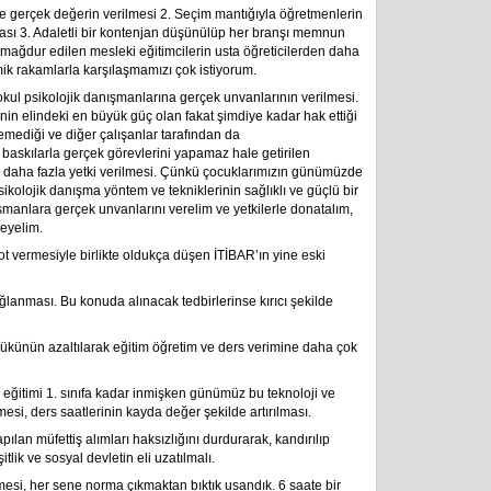
 gerçek değerin verilmesi 2. Seçim mantığıyla öğretmenlerin
ası 3. Adaletli bir kontenjan düşünülüp her branşı memnun
 mağdur edilen mesleki eğitimcilerin usta öğreticilerden daha
ik rakamlarla karşılaşmamızı çok istiyorum.
 okul psikolojik danışmanlarına gerçek unvanlarının verilmesi.
nin elindeki en büyük güç olan fakat şimdiye kadar hak ettiği
emediği ve diğer çalışanlar tarafından da
 baskılarla gerçek görevlerini yapamaz hale getirilen
ile daha fazla yetki verilmesi. Çünkü çocuklarımızın günümüzde
ikolojik danışma yöntem ve tekniklerinin sağlıklı ve güçlü bir
şmanlara gerçek unvanlarını verelim ve yetkilerle donatalım,
leyelim.
t vermesiyle birlikte oldukça düşen İTİBAR’ın yine eski
ağlanması. Bu konuda alınacak tedbirlerinse kırıcı şekilde
yükünün azaltılarak eğitim öğretim ve ders verimine daha çok
 eğitimi 1. sınıfa kadar inmişken günümüz bu teknoloji ve
mesi, ders saatlerinin kayda değer şekilde artırılması.
 yapılan müfettiş alımları haksızlığını durdurarak, kandırılıp
lik ve sosyal devletin eli uzatılmalı.
mesi, her sene norma çıkmaktan bıktık usandık. 6 saate bir