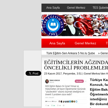
Ana Sayfa
Genel Merkez
TES Şubele
Ana Sayfa
Genel Merkez
T
Türk Eğitim-Sen Ankara 5 No.lu Şube
»
Genel
EĞİTİMCİLERİN AĞZIND
ÖNCELİKLİ PROBLEMLER
23 Kasım 2017, Perşembe, 3:51 |
Genel Merkez'den H
Türkiye Ka
Koncuk, fa
Eğitim Bak
Öğretmenle
istediğini
Bir dokundu