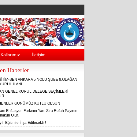
Kollarımız
İletişim
en Haberler
ĞİTİM-SEN ANKARA 5 NOLU ŞUBE 8.OLAĞAN
KURUL İLANI
ĞAN GENEL KURUL DELEGE SEÇİMLERİ
UR
ENLER GÜNÜMÜZ KUTLU OLSUN
am Enflasyon Farkının Yanı Sıra Refah Payının
Mümkün Olur.
ılı Eğitimle İnşa Edilecektir!