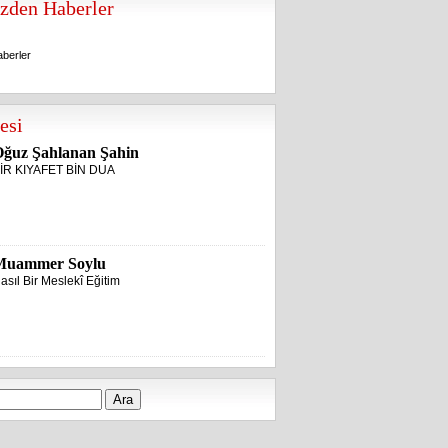
zden Haberler
berler
berler
esi
ğuz Şahlanan Şahin
İR KIYAFET BİN DUA
Muammer Soylu
asıl Bir Meslekî Eğitim