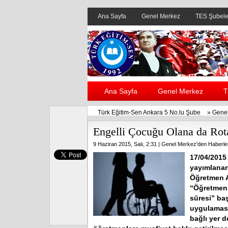
Ana Sayfa
Genel Merkez
TES Şubele
Ana Sayfa
Genel Merkez
T
Türk Eğitim-Sen Ankara 5 No.lu Şube
»
Genel
Engelli Çocuğu Olana da Rota
9 Haziran 2015, Salı, 2:31 |
Genel Merkez'den Haberle
17/04/2015 
yayımlanara
Öğretmen A
“Öğretmenl
süresi” ba
uygulaması
bağlı yer 