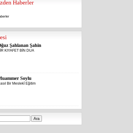
zden Haberler
berler
berler
esi
ğuz Şahlanan Şahin
İR KIYAFET BİN DUA
Muammer Soylu
asıl Bir Meslekî Eğitim