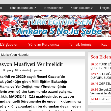
ri
Yönetim Kurulumuz
Temsilcilerimiz
Kadın Kollarımız
İletişim
Header yanı reklam alanı
ES Şubeleri
Yönetim Kurulumuz
Temsilcilerimiz
Kadın 
 Merkez'den Haberler
Son Eklen
syon Muafiyeti Verilmelidir
16:50
TÜRK E
ŞUBE GENEL 
r
| Bu yazıyı 0 kişi okudu |
0 yorum
12:47
8. OLA
tarihli ve 29329 sayılı Resmi Gazete’de
DUYURUSUD
k yürürlüğe giren Milli Eğitim Bakanlığı
10:46
ÖĞRETM
tama ve Yer Değiştirme Yönetmeliğinin
10:36
Gerçek Z
erin aynı eğitim kurumunda azami çalışma
Verilmesi İle 
şlıklı; MADDE 48- (11) maddesinde; rotasyon
14:14
Türk Yüzy
nda engelli öğretmenler ile engellilik durumuna
değişikliği yapanlardan bu durumları devam eden