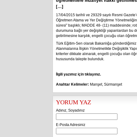
öğretmenlere muafiyet hakkı getirilmes
[…]
17/04/2015 tarihli ve 29329 sayılı Resmi Gazete’
Öğretmen Atama ve Yer Değiştirme Yönetmeliğin
süresi” başlıklı; MADDE 48- (11) maddesinde; rot
durumuna bağlı yer değişikliği yapanlardan bu 
getirilmesine karşılık, engelli çocuğu olan öğret
Türk Eğitim-Sen olarak Bakanlığa gönderdiğimiz 
Atanmalarına İlişkin Yönetmelikte Değişiklik Ya
kriterler dikkate alınarak, engelli çocuğu olan 
hususunda talepte bulunduk.
İlgili yazımız için tıklayınız.
Anahtar Kelimeler:
Manşet
,
Sürmanşet
YORUM YAZ
Adınız, Soyadınız
E-Posta Adresiniz