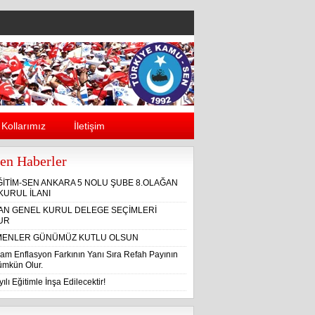
Kollarımız
İletişim
en Haberler
ĞİTİM-SEN ANKARA 5 NOLU ŞUBE 8.OLAĞAN
KURUL İLANI
ĞAN GENEL KURUL DELEGE SEÇİMLERİ
UR
ENLER GÜNÜMÜZ KUTLU OLSUN
am Enflasyon Farkının Yanı Sıra Refah Payının
Mümkün Olur.
ılı Eğitimle İnşa Edilecektir!