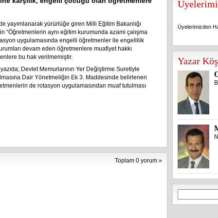
ine karşılık, engelli çocuğu olan öğretmenlere
Üyelerimi
de yayımlanarak yürürlüğe giren Milli Eğitim Bakanlığı
Üyelerimizden Ha
in “Öğretmenlerin aynı eğitim kurumunda azami çalışma
asyon uygulamasında engelli öğretmenler ile engellilik
durumları devam eden öğretmenlere muafiyet hakkı
Üyelerimizden Ha
menlere bu hak verilmemiştir.
Yazar Köş
yazıda; Devlet Memurlarının Yer Değiştirme Suretiyle
O
pılmasına Dair Yönetmeliğin Ek 3. Maddesinde belirlenen
B
öğretmenlerin de rotasyon uygulamasından muaf tutulması
N
Toplam 0 yorum »
Arama: