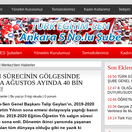
ri
Yönetim Kurulumuz
Temsilcilerimiz
Kadın Kollarımız
İletişim
Header yanı reklam alanı
ES Şubeleri
Yönetim Kurulumuz
Temsilcilerimiz
Kadın 
 Merkez'den Haberler
Son Eklen
N SÜRECİNİN GÖLGESİNDE
16:50
TÜRK E
 AĞUSTOS AYINDA 40 BİN
ŞUBE GENEL 
!
12:47
8. OLA
DUYURUSUD
erler
| Bu yazıyı 0 kişi okudu |
0 yorum
10:46
ÖĞRETM
m-Sen Genel Başkanı Talip Geylan’ın, 2019-2020
10:36
Gerçek Z
tim Yılının sona ermesi dolayısıyla yaptığı basın
Verilmesi İle 
ır. 2019-2020 Eğitim-Öğretim Yılı salgın süreci
14:14
Türk Yüzy
 sona erdi. Dönemin ikinci yarısında yaşanan
aları tüm dünyaya olduğu gibi ne yazık ki