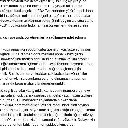
etini destekledik ve destekliyoruz. Çünkü üç ay yüz yüze
açısından ciddi bir travmadır. Dolayısıyla bu sürecin
 bu sürecin baskın şekilde EBA Tv üzerinden yürütülmesi daha
n birinci dönem notlarının geçerli olacağının, not ortalamaları
 geçeceklerinin açıklanması oldu. Sınıfı geçtiği algısına sahip
EB’in bu konuda tedbir alması öğrencilerin derse ilgisini
r, kamuoyunda öğretmenleri aşağılamayı adet edinen
en kopmaması için yoğun çaba gösterdi, yüz yüze eğitimden
sağladı. Buna rağmen öğretmenlere yönelik bazı çirkin
z maalesef internetten canlı ders anlatımına katılım oranını
ta öğretmenlerden öğrencilerin EBA şifrelerini isteyerek, onları
 girişlerini şişiren, makamlarını sağlamlaştırmak için
 ettik. Bazı iş bilmez ve kraldan çok kralcı olan yöneticiler
leri tehdit etti. Bu uygulama zorunlu olmamasına rağmen,
sı ya da başarısızlığı gibi değerlendirildi.
ne çeşitli yaftalar yapıştırıldı. Kamuoyunu manipüle etmeye
 az çalışan çok para kazanan, yan gelip yatan, uzun tatillere
ri durmadı. Bu mesnetsiz söylemlerle bir kez daha
okullar, öğretmenler için tatil edilmedi. İdari izinli sayılan
 iletişim araçları sayesinde bilgi akışı sağladı, öğrencilerini
lerini takip etti. Unutulmamalıdır ki, öğrencilerin eğitim düzeyi
erdir. Öğretmenlerin vicdani sorumluluğu yüksektir. Dolayısıyla
 öğretmenleri tahkir edenleri şiddetle kınıyoruz.