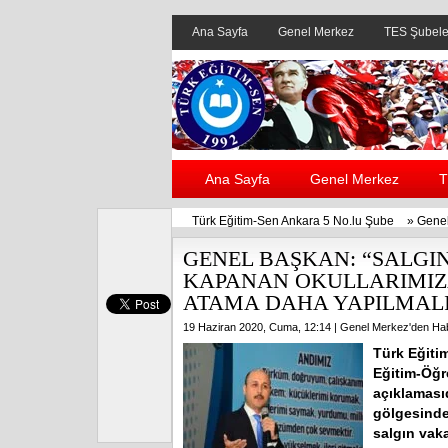
Ana Sayfa
Genel Merkez
TES Şubele
Ana Sayfa
Genel Merkez
T
Türk Eğitim-Sen Ankara 5 No.lu Şube
»
Genel
GENEL BAŞKAN: “SALGI
KAPANAN OKULLARIMIZA
ATAMA DAHA YAPILMALI
19 Haziran 2020, Cuma, 12:14 |
Genel Merkez'den Hab
Türk Eğiti
Eğitim-Öğre
açıklamasıd
gölgesinde
salgın vak