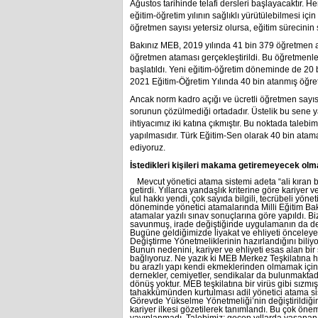
Ağustos tarihinde telafi dersleri başlayacaktır. 
eğitim-öğretim yılının sağlıklı yürütülebilmesi içi
öğretmen sayısı yetersiz olursa, eğitim sürecinin
Bakınız MEB, 2019 yılında 41 bin 379 öğretmen at
öğretmen ataması gerçekleştirildi. Bu öğretmenl
başlatıldı. Yeni eğitim-öğretim döneminde de 2
2021 Eğitim-Öğretim Yılında 40 bin atanmış öğre
Ancak norm kadro açığı ve ücretli öğretmen sayıs
sorunun çözülmediği ortadadır. Üstelik bu sene
ihtiyacımız iki katına çıkmıştır. Bu noktada taleb
yapılmasıdır. Türk Eğitim-Sen olarak 40 bin atam
ediyoruz.
İstedikleri kişileri makama getiremeyecek olma
Mevcut yönetici atama sistemi adeta “ali kıran 
getirdi. Yıllarca yandaşlık kriterine göre kariyer 
kul hakkı yendi, çok sayıda bilgili, tecrübeli yöne
döneminde yönetici atamalarında Milli Eğitim Baka
atamalar yazılı sınav sonuçlarına göre yapıldı.
savunmuş, irade değiştiğinde uygulamanın da deği
Bugüne geldiğimizde liyakat ve ehliyeti öncele
Değiştirme Yönetmeliklerinin hazırlandığını bili
Bunun nedenini, kariyer ve ehliyeti esas alan bi
bağlıyoruz. Ne yazık ki MEB Merkez Teşkilatın
bu arazlı yapı kendi ekmeklerinden olmamak için h
dernekler, cemiyetler, sendikalar da bulunmaktadır
dönüş yoktur. MEB teşkilatına bir virüs gibi sızm
tahakkümünden kurtulması adil yönetici atama sis
Görevde Yükselme Yönetmeliği’nin değiştirildiğin
kariyer ilkesi gözetilerek tanımlandı. Bu çok öne