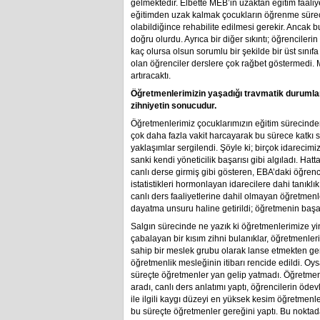
gelmektedir. Elbette MEB’in uzaktan eğitim faaliy
eğitimden uzak kalmak çocukların öğrenme süreci 
olabildiğince rehabilite edilmesi gerekir. Ancak
doğru olurdu. Ayrıca bir diğer sıkıntı; öğrencileri
kaç olursa olsun sorumlu bir şekilde bir üst sınıfa
olan öğrenciler derslere çok rağbet göstermedi. M
artıracaktı.
Öğretmenlerimizin yaşadığı travmatik durumla
zihniyetin sonucudur.
Öğretmenlerimiz çocuklarımızın eğitim sürecind
çok daha fazla vakit harcayarak bu sürece katkı 
yaklaşımlar sergilendi. Şöyle ki; birçok idarecimi
sanki kendi yöneticilik başarısı gibi algıladı. Hat
canlı derse girmiş gibi gösteren, EBA’daki öğrenci
istatistikleri hormonlayan idarecilere dahi tanıklık
canlı ders faaliyetlerine dahil olmayan öğretmen
dayatma unsuru haline getirildi; öğretmenin başarı
Salgın sürecinde ne yazık ki öğretmenlerimize yi
çabalayan bir kısım zihni bulanıklar, öğretmenleri
sahip bir meslek grubu olarak lanse etmekten ge
öğretmenlik mesleğinin itibarı rencide edildi. Oysa 
süreçte öğretmenler yan gelip yatmadı. Öğretmenler
aradı, canlı ders anlatımı yaptı, öğrencilerin ödev
ile ilgili kaygı düzeyi en yüksek kesim öğretmenl
bu süreçte öğretmenler gereğini yaptı. Bu noktada