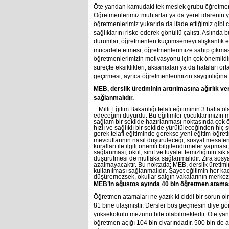
Öte yandan kamudaki tek meslek grubu öğretmenle
Öğretmenlerimiz muhtarlar ya da yerel idarenin 
öğretmenlerimiz yukarıda da ifade ettiğimiz gibi 
sağlıklarını riske ederek gönüllü çalıştı. Aslında
durumlar, öğretmenleri küçümsemeyi alışkanlık ed
mücadele etmesi, öğretmenlerimize sahip çıkmas
öğretmenlerimizin motivasyonu için çok önemlidir
süreçte eksiklikleri, aksamaları ya da hataları or
geçirmesi, ayrıca öğretmenlerimizin saygınlığın
MEB, derslik üretiminin artırılmasına ağırlık ve
sağlanmalıdır.
Milli Eğitim Bakanlığı telafi eğitiminin 3 hafta
edeceğini duyurdu. Bu eğitimler çocuklarımızın müf
sağlam bir şekilde hazırlanması noktasında çok ön
hızlı ve sağlıklı bir şekilde yürütüleceğinden h
gerek telafi eğitiminde gerekse yeni eğitim-öğret
mevcutlarının nasıl düşürüleceği, sosyal mesafeni
kuralları ile ilgili önemli bilgilendirmeler yapma
sağlanması, okul, sınıf ve tuvalet temizliğinin sık 
düşürülmesi de mutlaka sağlanmalıdır. Zira sosy
azalmayacaktır. Bu noktada; MEB, derslik üretimini
kullanılması sağlanmalıdır. Şayet eğitimin her kad
düşüremezsek, okullar salgın vakalarının merkez 
MEB’in ağustos ayında 40 bin öğretmen ataması
Öğretmen atamaları ne yazık ki ciddi bir sorun o
81 bine ulaşmıştır. Dersler boş geçmesin diye göre
yüksekokulu mezunu bile olabilmektedir. Öte ya
öğretmen açığı 104 bin civarındadır. 500 bin de 