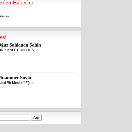
zden Haberler
berler
berler
esi
ğuz Şahlanan Şahin
İR KIYAFET BİN DUA
Muammer Soylu
asıl Bir Meslekî Eğitim