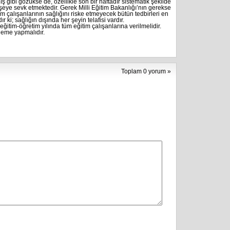
gibi gözükse de, özellikle son bir haftadır sistematik şekilde
işeye sevk etmektedir. Gerek Milli Eğitim Bakanlığı’nın gerekse
çalışanlarının sağlığını riske etmeyecek bütün tedbirleri en
ki; sağlığın dışında her şeyin telafisi vardır.
tim-öğretim yılında tüm eğitim çalışanlarına verilmelidir.
leme yapmalıdır.
Toplam 0 yorum »