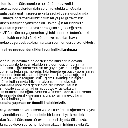
rmiş gibi, öğretmenlere her türlü görev verildi.
yapacağı görevlerden dahi sorumlu tutuldular. Oysaki
canla başla eğitim sürecine katkı sağladı, vefa gruplarında
 bu süreçte öğretmenlerimizin tüm bu yaşadığı travmatik
inen zihniyetin yansımasıdır. Bakanlığın bu zihniyetle
ı, onların yanında olması hem eğitimin geleceği hem de
. MEB’in tüm bu yaşananları iyi tahlil ederek, önümüzdeki
tadan kaldırmak için farklı yöntem ve metotları hayata
a gölge düşürecek yaklaşımlara izin vermemesi gerekmektedir.
rmeli ve mevcut dersliklerin verimli kullanılması
 olacağını, yıl boyunca da destekleme kurslarının devam
redatta ilerlemesi, eksiklerini gidermesi, bir üst sınıfa
emlidir. Öğretmenlerimizin de gayretiyle telafi eğitimlerinin
iç şüphemiz bulunmamaktadır. Tabi burada en büyük soru işareti
im döneminde okullarda hijyenin nasıl sağlanacağı, sınıf
n nasıl korunacağıdır. Milli Eğitim Bakanlığı’nın hijyen
sı, tüm okullarımızda hijyen malzemelerinin eksiksiz
aralıklarla yapılması gerekirken, sınıf mevcutlarının
al mesafe sağlanamadığı müddetçe virüs vakaları
n artırılmasına ağırlık vermeli ve mevcut dersliklerin verimli
emesinde derslik üretimini artırarak, sınıf mevcutlarını
üssü haline gelebilir.
 daha yapması en öncelikli talebimizdir.
lmaya devam ediyor. Ülkemizde 81 ilde ücretli öğretmen sayısı
vlendirilen bu öğretmenlerin bir kısmı iki yıllık meslek
ndan ücretli öğretmen görevlendirmesi dışında ülkemizde
atama bekleyen öğretmen bulunmaktadır. Bildiğiniz gibi 31