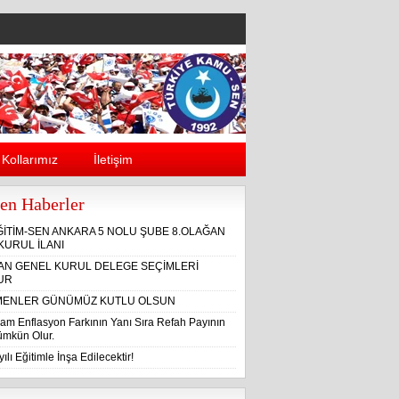
Kollarımız
İletişim
en Haberler
ĞİTİM-SEN ANKARA 5 NOLU ŞUBE 8.OLAĞAN
KURUL İLANI
ĞAN GENEL KURUL DELEGE SEÇİMLERİ
UR
ENLER GÜNÜMÜZ KUTLU OLSUN
am Enflasyon Farkının Yanı Sıra Refah Payının
Mümkün Olur.
ılı Eğitimle İnşa Edilecektir!