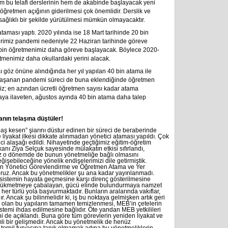
Hem bu telafi derslerinin hem de akabinde başlayacak yeni
n öğretmen açığının giderilmesi çok önemlidir. Derslik ve
 sağlıklı bir şekilde yürütülmesi mümkün olmayacaktır.
aması yaptı. 2020 yılında ise 18 Mart tarihinde 20 bin
erimiz pandemi nedeniyle 22 Haziran tarihinde göreve
0 bin öğretmenimiz daha göreve başlayacak. Böylece 2020-
tmenimiz daha okullardaki yerini alacak.
ı göz önüne alındığında her yıl yapılan 40 bin atama ile
 yaşanan pandemi süreci de buna eklendiğinde öğretmen
imiz; en azından ücretli öğretmen sayısı kadar atama
aya ilaveten, ağustos ayında 40 bin atama daha talep
nın telaşına düştüler!
baş kesen” şiarını düstur edinen bir süreci de beraberinde
ve liyakat ilkesi dikkate alınmadan yönetici ataması yapıldı. Çok
tici alaşağı edildi. Nihayetinde geçtiğimiz eğitim-öğretim
nı Ziya Selçuk sayesinde mülakatın etkisi sıfırlandı,
 Biz o dönemde de bunun yönetmeliğe bağlı olmasını
şebileceğine yönelik endişelerimizi dile getirmiştik.
yen Yönetici Görevlendirme ve Öğretmen Atama ve Yer
yoruz. Ancak bu yönetmelikler şu ana kadar yayınlanmadı.
r sistemin hayata geçmesine karşı direnç gösterilmesine
a hükmetmeye çabalayan, gücü elinde bulundurmaya namzet
er türlü yola başvurmaktadır. Bunların aralarında vakıflar,
. Ancak şu bilinmelidir ki, iş bu noktaya gelmişken artık geri
ış olan bu yapıların tamamen temizlenmesi, MEB’in çetelerin
temi ihdas edilmesine bağlıdır. Öte yandan MEB yetkilileri
i de açıklandı. Buna göre tüm görevlerin yeniden liyakat ve
mli bir gelişmedir. Ancak bu yönetmelik de henüz