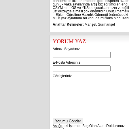
pandeminin ilk dönemlerine göre nispeten azalmış 
günlük vaka sayılarında artış biz eğitimcileri end
ÖSYM’nin LGS ve YKS’de çocuklarımızın ve eğitim 
üst düzeyde alması çok önemlidir. Unutulmamalıdır 
Eğitim-Öğretime Hazırlık Ödeneği önümüzdeki eği
MEB yaz aylarında bu konuda mutlaka bir düzen
Anahtar Kelimeler:
Manşet
,
Sürmanşet
YORUM YAZ
Adınız, Soyadınız
E-Posta Adresiniz
Görüşleriniz
Yorumu Gönder
Aşağıdaki İşlemde Boş Olan Alanı Doldurunuz.