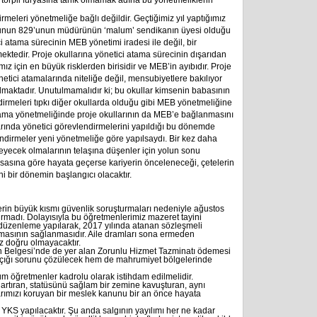
torpil furyasına tanık olmamak adına bu yönetmeliklerin
irmeleri yönetmeliğe bağlı değildir. Geçtiğimiz yıl yaptığımız
ulunun 829’unun müdürünün ‘malum’ sendikanın üyesi olduğu
i atama sürecinin MEB yönetimi iradesi ile değil, bir
ektedir. Proje okullarına yönetici atama sürecinin dışarıdan
ız için en büyük risklerden birisidir ve MEB’in ayıbıdır. Proje
önetici atamalarında niteliğe değil, mensubiyetlere bakılıyor
aktadır. Unutulmamalıdır ki; bu okullar kimsenin babasının
lendirmeleri tıpkı diğer okullarda olduğu gibi MEB yönetmeliğine
 atama yönetmeliğinde proje okullarının da MEB’e bağlanmasını
llarında yönetici görevlendirmelerini yapıldığı bu dönemde
dirmeler yeni yönetmeliğe göre yapılsaydı. Bir kez daha
emeyecek olmalarının telaşına düşenler için yolun sonu
sasına göre hayata geçerse kariyerin önceleneceği, çetelerin
i bir dönemin başlangıcı olacaktır.
in büyük kısmı güvenlik soruşturmaları nedeniyle ağustos
urmadı. Dolayısıyla bu öğretmenlerimiz mazeret tayini
düzenleme yapılarak, 2017 yılında atanan sözleşmeli
masının sağlanmasıdır. Aile dramları sona ermeden
 doğru olmayacaktır.
on Belgesi’nde de yer alan Zorunlu Hizmet Tazminatı ödemesi
 açığı sorunu çözülecek hem de mahrumiyet bölgelerinde
tüm öğretmenler kadrolu olarak istihdam edilmelidir.
ı artıran, statüsünü sağlam bir zemine kavuşturan, aynı
ımızı koruyan bir meslek kanunu bir an önce hayata
YKS yapılacaktır. Şu anda salgının yayılımı her ne kadar