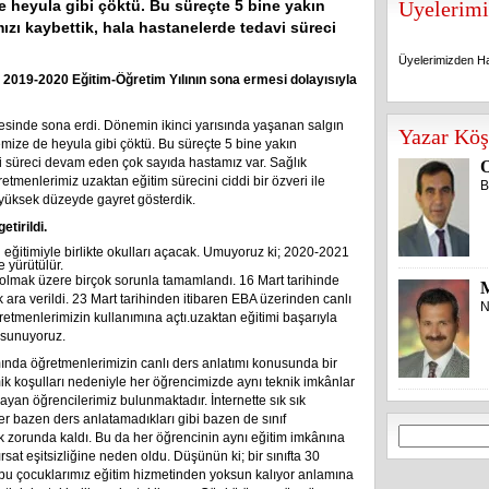
e heyula gibi çöktü. Bu süreçte 5 bine yakın
Üyelerimi
ızı kaybettik, hala hastanelerde tedavi süreci
Üyelerimizden Ha
 2019-2020 Eğitim-Öğretim Yılının sona ermesi dolayısıyla
Üyelerimizden Ha
gesinde sona erdi. Dönemin ikinci yarısında yaşanan salgın
Yazar Köş
emize de heyula gibi çöktü. Bu süreçte 5 bine yakın
i süreci devam eden çok sayıda hastamız var. Sağlık
O
etmenlerimiz uzaktan eğitim sürecini ciddi bir özveri ile
B
yüksek düzeyde gayret gösterdik.
tirildi.
fi eğitimiyle birlikte okulları açacak. Umuyoruz ki; 2020-2021
e yürütülür.
i olmak üzere birçok sorunla tamamlandı. 16 Mart tarihinde
 ara verildi. 23 Mart tarihinden itibaren EBA üzerinden canlı
N
retmenlerimizin kullanımına açtı.uzaktan eğitimi başarıyla
 sunuyoruz.
mında öğretmenlerimizin canlı ders anlatımı konusunda bir
ik koşulları nedeniyle her öğrencimizde aynı teknik imkânlar
mayan öğrencilerimiz bulunmaktadır. İnternette sık sık
r bazen ders anlatamadıkları gibi bazen de sınıf
Arama:
k zorunda kaldı. Bu da her öğrencinin aynı eğitim imkânına
sat eşitsizliğine neden oldu. Düşünün ki; bir sınıfta 30
 bu çocuklarımız eğitim hizmetinden yoksun kalıyor anlamına