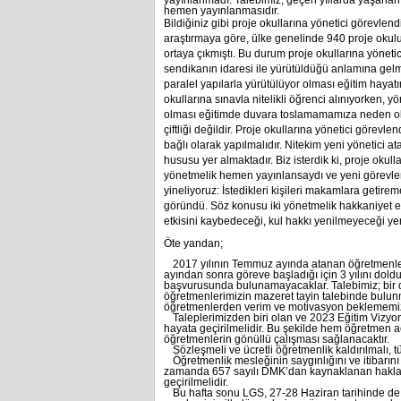
yayınlanmadı. Talebimiz; geçen yıllarda yaşanan 
hemen yayınlanmasıdır.
Bildiğiniz gibi proje okullarına yönetici görevlend
araştırmaya göre, ülke genelinde 940 proje ok
ortaya çıkmıştı. Bu durum proje okullarına yönetic
sendikanın idaresi ile yürütüldüğü anlamına gelm
paralel yapılarla yürütülüyor olması eğitim hayatım
okullarına sınavla nitelikli öğrenci alınıyorken, y
olması eğitimde duvara toslamamamıza neden olm
çiftliği değildir. Proje okullarına yönetici görev
bağlı olarak yapılmalıdır. Nitekim yeni yönetici
hususu yer almaktadır. Biz isterdik ki, proje oku
yönetmelik hemen yayınlansaydı ve yeni görevlen
yineliyoruz: İstedikleri kişileri makamlara getir
göründü. Söz konusu iki yönetmelik hakkaniyet e
etkisini kaybedeceği, kul hakkı yenilmeyeceği yen
Öte yandan;
2017 yılının Temmuz ayında atanan öğretmenler
ayından sonra göreve başladığı için 3 yılını dold
başvurusunda bulunamayacaklar. Talebimiz; bir 
öğretmenlerimizin mazeret tayin talebinde bulun
öğretmenlerden verim ve motivasyon beklememiz
Taleplerimizden biri olan ve 2023 Eğitim Vizy
hayata geçirilmelidir. Bu şekilde hem öğretmen
öğretmenlerin gönüllü çalışması sağlanacaktır.
Sözleşmeli ve ücretli öğretmenlik kaldırılmalı, 
Öğretmenlik mesleğinin saygınlığını ve itibarın
zamanda 657 sayılı DMK’dan kaynaklanan haklar
geçirilmelidir.
Bu hafta sonu LGS, 27-28 Haziran tarihinde de 