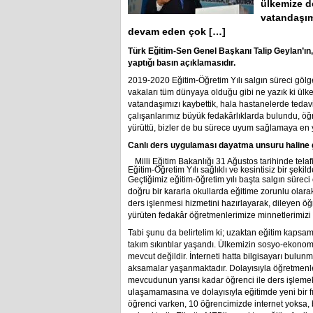
ülkemize d
vatandaşım
devam eden çok […]
Türk Eğitim-Sen Genel Başkanı Talip Geylan’ın,
yaptığı basın açıklamasıdır.
2019-2020 Eğitim-Öğretim Yılı salgın süreci göl
vakaları tüm dünyaya olduğu gibi ne yazık ki ülk
vatandaşımızı kaybettik, hala hastanelerde tedav
çalışanlarımız büyük fedakârlıklarda bulundu, öğr
yürüttü, bizler de bu sürece uyum sağlamaya en 
Canlı ders uygulaması dayatma unsuru haline ge
Milli Eğitim Bakanlığı 31 Ağustos tarihinde tela
Eğitim-Öğretim Yılı sağlıklı ve kesintisiz bir şekild
Geçtiğimiz eğitim-öğretim yılı başta salgın sürec
doğru bir kararla okullarda eğitime zorunlu olarak
ders işlenmesi hizmetini hazırlayarak, dileyen öğ
yürüten fedakâr öğretmenlerimize minnetlerimizi
Tabi şunu da belirtelim ki; uzaktan eğitim kapsa
takım sıkıntılar yaşandı. Ülkemizin sosyo-ekonom
mevcut değildir. İnterneti hatta bilgisayarı bulun
aksamalar yaşanmaktadır. Dolayısıyla öğretmenle
mevcudunun yarısı kadar öğrenci ile ders işleme
ulaşamamasına ve dolayısıyla eğitimde yeni bir fır
öğrenci varken, 10 öğrencimizde internet yoksa,