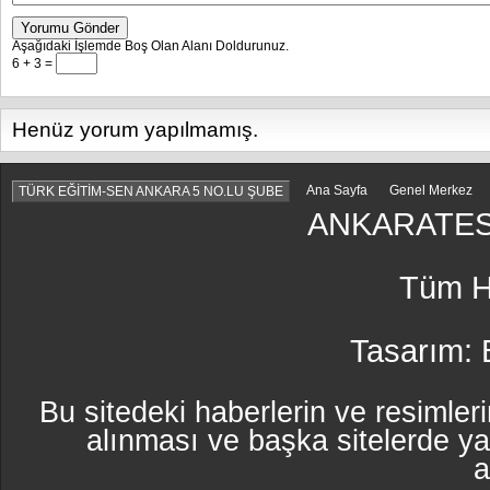
Yorumu Gönder
Aşağıdaki İşlemde Boş Olan Alanı Doldurunuz.
6 + 3 =
Henüz yorum yapılmamış.
Ana Sayfa
Genel Merkez
TÜRK EĞİTİM-SEN ANKARA 5 NO.LU ŞUBE
ANKARATES
Tüm Ha
Tasarım:
Bu sitedeki haberlerin ve resimleri
alınması ve başka sitelerde y
a