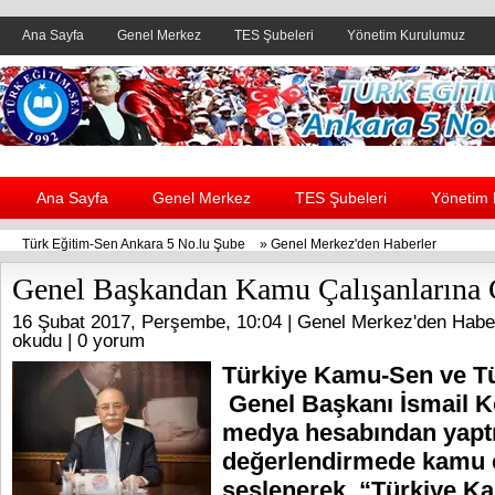
Ana Sayfa
Genel Merkez
TES Şubeleri
Yönetim Kurulumuz
Header yanı reklam alanı
Ana Sayfa
Genel Merkez
TES Şubeleri
Yönetim
Türk Eğitim-Sen Ankara 5 No.lu Şube
»
Genel Merkez'den Haberler
Genel Başkandan Kamu Çalışanlarına 
16 Şubat 2017, Perşembe, 10:04 |
Genel Merkez'den Habe
okudu |
0 yorum
Türkiye Kamu-Sen ve T
Genel Başkanı İsmail K
medya hesabından yaptı
değerlendirmede kamu ç
seslenerek, “Türkiye Ka