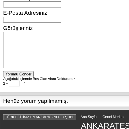
E-Posta Adresiniz
Görüşleriniz
Yorumu Gönder
Aşağıdaki İşlemde Boş Olan Alanı Doldurunuz.
2 +
= 4
Henüz yorum yapılmamış.
Ana Sayfa
Genel Merkez
TÜRK EĞİTİM-SEN ANKARA 5 NO.LU ŞUBE
ANKARATES