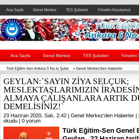
Ana Sayfa
Genel Merkez
TES Şubeleri
Yönetim Kurulumuz
Header yanı reklam alanı
Ana Sayfa
Genel Merkez
TES Şubeleri
Yönetim
Türk Eğitim-Sen Ankara 5 No.lu Şube
»
Genel Merkez'den Haberler
GEYLAN:`SAYIN ZİYA SELÇUK;
MESLEKTAŞLARIMIZIN İRADESİN
ALMAYA ÇALIŞANLARA ARTIK D
DEMELİSİNİZ!`
23 Haziran 2020, Salı, 2:42 |
Genel Merkez'den Haberler
| 
okudu |
0 yorum
Türk Eğitim-Sen Genel 
Geylan, 22 Haziran tari