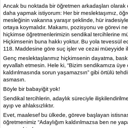
Ancak bu noktada bir öğretmen arkadaşları olarak ö
daha yapmak istiyorum: Her bir meslektaşımız, öğr
mesleğinin vakarına yaraşır şeklinde, hür iradesiyle
ortaya koymalıdır. Makamı, pozisyonu ve görevi ne
hiçkimse öğretmenlerimizin sendikal tercihlerine
Hiçkimsenin buna hakkı yoktur. Bu yola tevessül e
118. Maddesine göre suç işler ve cezai müeyyide i
Genç meslektaşlarımız hiçkimsenin dayatma, bask
eyvallah etmesin. Hele ki, “Bizim sendikamıza üye 
kaldırılmasında sorun yaşamazsın” gibi örtülü tehdi
asmasın.
Böyle bir babayiğit yok!
Sendikal tercihlerin, adaylık süreciyle ilişkilendiril
ayıp ve ahlaksızlıktır.
Evet, maalesef bu ülkede, göreve başlayan istisnas
öğretmenimiz “Adaylığım kaldırılmazsa ben ne yap