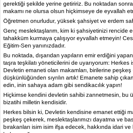
gerektiği şekilde yerine getiririz. Bu noktadan son
makamı ne olursa olsun hiçkimseye de eyvallah et
Öğretmen onurludur, yüksek şahsiyet ve erdem sahi
Genç meslektaşlarım, kim ki şahsiyetinizi rencide e
tahakküm kurmaya çalışıyor eyvallah etmeyin! Ces
Eğitim-Sen yanınızdadır.
Bu noktada, dışarıdan yapıların emir erdiğini yapa
taşra teşkilatı yöneticilerini de uyarıyorum: Herkes i
Devletin emaneti olan makamları, birilerine peşke
düşkünlüğünden sıyrılın artık! Emanete sahip çıkamı
edin, inin sahaya adam gibi sendikacılık yapın!
Hiçkimse kendini devletin sahibi zannetmesin, bu ü
bizatihi milletin kendisidir.
Herkes bilsin ki, Devletin kendisine emanet ettiği m
peşkeş çekerek, meslektaşlarımızı dayatma ve ba
bırakanları isim isim ifşa edecek, hakkında idari ve