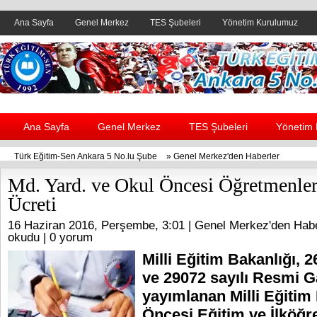
Ana Sayfa
Genel Merkez
TES Şubeleri
Yönetim Kurulumuz
Header yanı reklam alanı
Ana Sayfa
Genel Merkez
TES Şubeleri
Yönetim
Türk Eğitim-Sen Ankara 5 No.lu Şube
»
Genel Merkez'den Haberler
Md. Yard. ve Okul Öncesi Öğretmenle
Ücreti
16 Haziran 2016, Perşembe, 3:01 |
Genel Merkez'den Habe
okudu |
0 yorum
Milli Eğitim Bakanlığı, 2
ve 29072 sayılı Resmi G
yayımlanan Milli Eğitim
Öncesi Eğitim ve İlköğr