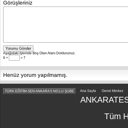
Görüşleriniz
Yorumu Gönder
Aşağıdaki İşlemde Boş Olan Alanı Doldurunuz.
6 +
= 7
Henüz yorum yapılmamış.
Ana Sayfa
Genel Merkez
TÜRK EĞİTİM-SEN ANKARA 5 NO.LU ŞUBE
ANKARATES
Tüm Ha