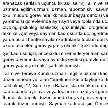
aranacak şartların üçüncü fıkrası ise “3) Talim ve T
uzmanı, eğitim uzmanı, uzman, raportör, sivil sa
okul müdürü görevinde iki; müdür başyardımcısı 
yardımcısı görevlerinde ayrı ayrı veya toplamda ü
biyolog, psikolog, istatistikçi, çözümleyici, programc
tekniker, şef veya sayman kadrosunda üç; öğretm
ya da bu alt bentte sayılan kadrolarda toplam dört
üzere asaleten görev yapmış olmak.” Şeklinde değişt
Şef kadrosu için; önceki düzenlemede yer alan şar
görev unvanında veya aynı düzeydeki görevlerde to
görev yapmış olmak,” şartı eklenmiştir.
Talim ve Terbiye Kurulu uzmanı, eğitim uzmanı kadr
düzenlemede yer alan “öğretmenlikte adaylığı kaldır
kaldırılmış, “2) Son iki yılı Bakanlıkta olmak üzere
kadrosunda ayrı ayrı veya toplam en az üç yıl gör
İbaresi ile önceki düzenlemede beş yıl görev yapmış
olarak düzenlenmiştir. Sayman kadrosu için; Önc