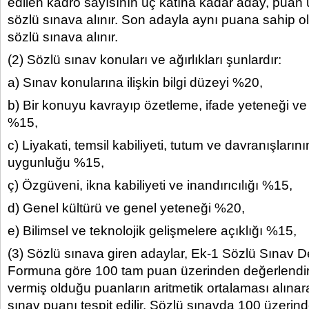
edilen kadro sayısının üç katına kadar aday, puan
sözlü sınava alınır. Son adayla aynı puana sahip o
sözlü sınava alınır.
(2) Sözlü sınav konuları ve ağırlıkları şunlardır:
a) Sınav konularına ilişkin bilgi düzeyi %20,
b) Bir konuyu kavrayıp özetleme, ifade yeteneği
%15,
c) Liyakati, temsil kabiliyeti, tutum ve davranışların
uygunluğu %15,
ç) Özgüveni, ikna kabiliyeti ve inandırıcılığı %15,
d) Genel kültürü ve genel yeteneği %20,
e) Bilimsel ve teknolojik gelişmelere açıklığı %15,
(3) Sözlü sınava giren adaylar, Ek-1 Sözlü Sınav 
Formuna göre 100 tam puan üzerinden değerlendiril
vermiş olduğu puanların aritmetik ortalaması alına
sınav puanı tespit edilir. Sözlü sınavda 100 üzeri