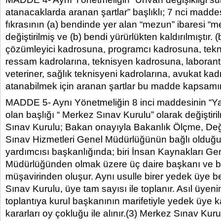
atanacaklarda aranan şartlar” başlıklı; 7 nci maddes
fıkrasının (a) bendinde yer alan “mezun” ibaresi “
değiştirilmiş ve (b) bendi yürürlükten kaldırılmıştır.
çözümleyici kadrosuna, programcı kadrosuna, tekni
ressam kadrolarına, teknisyen kadrosuna, laborant
veteriner, sağlık teknisyeni kadrolarına, avukat ka
atanabilmek için aranan şartlar bu madde kapsamınd
MADDE 5- Aynı Yönetmeliğin 8 inci maddesinin “Yaz
olan başlığı “ Merkez Sınav Kurulu” olarak değiştiri
Sınav Kurulu; Bakan onayıyla Bakanlık Ölçme, De
Sınav Hizmetleri Genel Müdürlüğünün bağlı olduğ
yardımcısı başkanlığında; biri İnsan Kaynakları Ge
Müdürlüğünden olmak üzere üç daire başkanı ve b
müşavirinden oluşur. Aynı usulle birer yedek üye bel
Sınav Kurulu, üye tam sayısı ile toplanır. Asıl üyen
toplantıya kurul başkanının marifetiyle yedek üye kat
kararları oy çokluğu ile alınır.(3) Merkez Sınav Ku