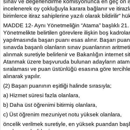
sınav ve değerlendirme komisyonunca en geç on i
incelenerek oy çokluğuyla karara bağlanır ve itiraz
birimlerce itiraz sahiplerine yazılı olarak bildirilir” h
MADDE 12- Aynı Yönetmeliğin “Atama” başlıklı 21.
Yönetmelikte belirtilen görevlere ilişkin boş kadrol
yapılmasında başarı puanı esas alınır. Başarı puanı
sınavda başarılı olanların sınav puanlarının aritme
alınmak suretiyle belirlenir ve Bakanlığın internet s
Atanmak üzere başvuruda bulunan adayların atamal
sıralaması ve puan üstünlüğü esasına göre tercihle
alınarak yapılır.
(2) Başarı puanının eşitliği halinde sırasıyla;
a) Hizmet süresi fazla olanlara,
b) Daha üst öğrenimi bitirmiş olanlara,
c) Üst öğrenim mezuniyet notu yüksek olanlara,
öncelik verilmek suretiyle, en yüksek puandan ba