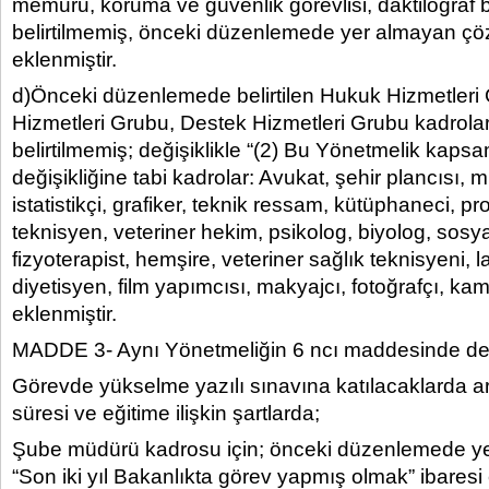
memuru, koruma ve güvenlik görevlisi, daktilograf
belirtilmemiş, önceki düzenlemede yer almayan çö
eklenmiştir.
d)Önceki düzenlemede belirtilen Hukuk Hizmetler
Hizmetleri Grubu, Destek Hizmetleri Grubu kadrolar
belirtilmemiş; değişiklikle “(2) Bu Yönetmelik kap
değişikliğine tabi kadrolar: Avukat, şehir plancısı,
istatistikçi, grafiker, teknik ressam, kütüphaneci, pr
teknisyen, veteriner hekim, psikolog, biyolog, sosya
fizyoterapist, hemşire, veteriner sağlık teknisyeni, 
diyetisyen, film yapımcısı, makyajcı, fotoğrafçı, k
eklenmiştir.
MADDE 3- Aynı Yönetmeliğin 6 ncı maddesinde değiş
Görevde yükselme yazılı sınavına katılacaklarda 
süresi ve eğitime ilişkin şartlarda;
Şube müdürü kadrosu için; önceki düzenlemede yer
“Son iki yıl Bakanlıkta görev yapmış olmak” ibaresi