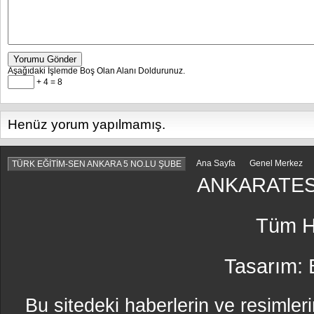
Yorumu Gönder
Aşağıdaki İşlemde Boş Olan Alanı Doldurunuz.
+ 4 = 8
Henüz yorum yapılmamış.
Ana Sayfa
Genel Merkez
TÜRK EĞİTİM-SEN ANKARA 5 NO.LU ŞUBE
ANKARATES
Tüm Ha
Tasarım:
Bu sitedeki haberlerin ve resimleri