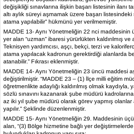
değişikliği sınavlarına ilişkin başarı listesinin ilanı t
altı aylık süreyi aşmamak üzere başarı listesindeki
atama yapılabilir” hükmünü yer verilmemiştir.
MADDE 13- Aynı Yönetmeliğin 22 nci maddesinin ü
yer alan “uzman” ibaresi yürürlükten kaldırılmış ve
Teknisyen yardımcısı, aşçı, bekçi, terzi ve kaloriferc
atama yapılacak kadronun gerektirdiği alanlarda be
atanabilir.” Fıkrası eklenmiştir.
MADDE 14- Aynı Yönetmeliğin 23 üncü maddesi aş
değiştirilmiştir. “MADDE 23 – (1) İlçe milli eğitim m
öğretmenlikte adaylığı kaldırılmış olmak kaydıyla, ya
sözlü sınavını kazanarak şube müdürü kadrolarına
az iki yıl şube müdürü olarak görev yapmış olanla
yapılır.” Şeklinde düzenlenmiştir.
MADDE 15- Aynı Yönetmeliğin 29. Maddesinin üçün
alan, “(3) Bölge hizmetine bağlı yer değiştirmelerd
bulundukları kadronun yanı sıra;