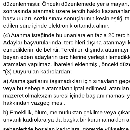
düzenlenmiştir. Önceki düzenlemede yer almayan, 
sonrasında atanmak üzere tercih hakkı kazananla
başvuruları, sözlü sınav sonuçlarının kesinleştiği tar
edilen süre içinde elektronik ortamda alınır.
(4) Atanma isteğinde bulunanlara en fazla 20 tercih h
Adaylar başvurularında, tercihleri dışına atanmayı 
etmediklerini de belirtir. Tercihleri dışında atanmay
beyan eden adayların tercihlerine yerleştirilemedikl
atamaları yapılmaz. İbareleri eklenmiş , önceki dü
“(3) Duyurulan kadrolardan;
a) Atama şartlarını taşımadıkları için sınavların geç
veya bu sebeple atamaların iptal edilmesi, atanılan 
mazeret olmaksızın süresi içinde başlanılmaması 
hakkından vazgeçilmesi,
b) Emeklilik, ölüm, memurluktan çekilme veya çıka
unvanlı kadrolara ya da başka bir kuruma naklen 
sebepleriyle boşalan kadrolara, görevde yükselm