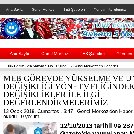
Ana Sayfa
Genel Merkez
TES Şubeleri
Yönetim Kurulumuz
Header yanı reklam alanı
Ana Sayfa
Genel Merkez
TES Şubeleri
Yönetim
Türk Eğitim-Sen Ankara 5 No.lu Şube
»
Genel Merkez'den Haberler
MEB GÖREVDE YÜKSELME VE U
DEĞİŞİKLİĞİ YÖNETMELİĞİNDEK
DEĞİŞİKLİKLER İLE İLGİLİ
DEĞERLENDİRMELERİMİZ
13 Ocak 2018, Cumartesi, 3:47 |
Genel Merkez'den Haberl
okudu |
0 yorum
12/10/2013 tarihli ve 28
Gazete’de yayımlanan Mi