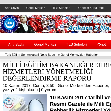
Ana Sayfa
Genel Merkez
TES Şubeleri
Yönetim Kurulumuz
Header yanı reklam alanı
Ana Sayfa
Genel Merkez
TES Şubeleri
Yönetim
Türk Eğitim-Sen Ankara 5 No.lu Şube
»
Genel Merkez'den Haberler
MİLLİ EĞİTİM BAKANLIĞI REHB
HİZMETLERİ YÖNETMELİĞİ
DEĞERLENDİRME RAPORU
10 Kasım 2017, Cuma, 3:50 |
Genel Merkez'den Haberler
,
yazıyı 2 kişi okudu |
0 yorum
10 Kasım 2017 tarihli ve
Resmi Gazete ile Milli E
Rehberlik Hizmetleri Yö