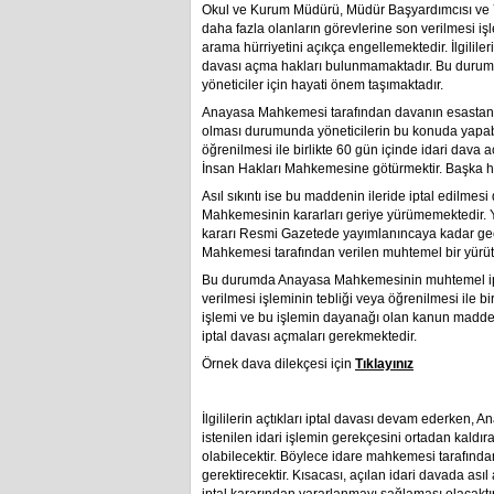
Okul ve Kurum Müdürü, Müdür Başyardımcısı ve Ya
daha fazla olanların görevlerine son verilmesi i
arama hürriyetini açıkça engellemektedir. İlgilil
davası açma hakları bulunmamaktadır. Bu duru
yöneticiler için hayati önem taşımaktadır.
Anayasa Mahkemesi tarafından davanın esastan i
olması durumunda yöneticilerin bu konuda yapabi
öğrenilmesi ile birlikte 60 gün içinde idari dava 
İnsan Hakları Mahkemesine götürmektir. Başka h
Asıl sıkıntı ise bu maddenin ileride iptal edilmesi
Mahkemesinin kararları geriye yürümemektedir. Y
kararı Resmi Gazetede yayımlanıncaya kadar ge
Mahkemesi tarafından verilen muhtemel bir yürüt
Bu durumda Anayasa Mahkemesinin muhtemel iptal
verilmesi işleminin tebliği veya öğrenilmesi ile 
işlemi ve bu işlemin dayanağı olan kanun maddes
iptal davası açmaları gerekmektedir.
Örnek dava dilekçesi için
Tıklayınız
İlgililerin açtıkları iptal davası devam ederken, A
istenilen idari işlemin gerekçesini ortadan kald
olabilecektir. Böylece idare mahkemesi tarafında
gerektirecektir. Kısacası, açılan idari davada a