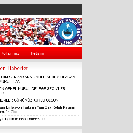
Kollarımız
İletişim
en Haberler
ĞİTİM-SEN ANKARA 5 NOLU ŞUBE 8.OLAĞAN
KURUL İLANI
ĞAN GENEL KURUL DELEGE SEÇİMLERİ
UR
ENLER GÜNÜMÜZ KUTLU OLSUN
am Enflasyon Farkının Yanı Sıra Refah Payının
Mümkün Olur.
ılı Eğitimle İnşa Edilecektir!