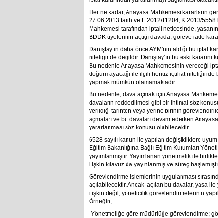
iptal kararından yararlanmayı sağlaması olacaktır
Her ne kadar, Anayasa Mahkemesi kararların ger
27.06.2013 tarih ve E.2012/11204, K.2013/5558 kara
Mahkemesi tarafından iptali neticesinde, yasanın
BDDK üyelerinin açtığı davada, göreve iade kararı
Danıştay’ın daha önce AYM’nin aldığı bu iptal kara
niteliğinde değildir. Danıştay’ın bu eski kararını
Bu nedenle Anayasa Mahkemesinin vereceği iptal
doğurmayacağı ile ilgili henüz içtihat niteliğin
yapmak mümkün olamamaktadır.
Bu nedenle, dava açmak için Anayasa Mahkemesin
davaların reddedilmesi gibi bir ihtimal söz konusu 
verildiği tarihten veya yerine birinin görevlendiri
açmaları ve bu davaları devam ederken Anayasa M
yararlanması söz konusu olabilecektir.
6528 sayılı kanun ile yapılan değişikliklere uyu
Eğitim Bakanlığına Bağlı Eğitim Kurumları Yönetic
yayımlanmıştır. Yayımlanan yönetmelik ile birlikt
ilişkin kılavuz da yayınlanmış ve süreç başlamıştır
Görevlendirme işlemlerinin uygulanması sırasınd
açılabilecektir. Ancak; açılan bu davalar, yasa ile 
ilişkin değil, yöneticilik görevlendirmelerinin yapı
Örneğin,
-Yönetmeliğe göre müdürlüğe görevlendirme; göre