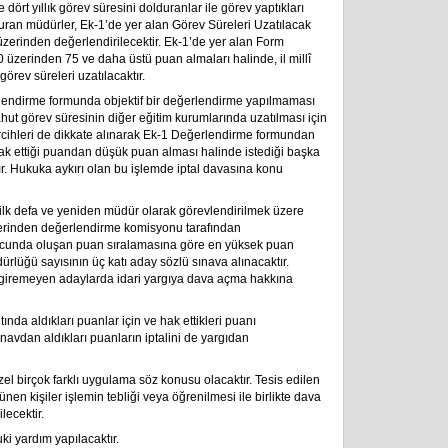
ört yıllık görev süresini dolduranlar ile görev yaptıkları
duran müdürler, Ek-1’de yer alan Görev Süreleri Uzatılacak
erinden değerlendirilecektir. Ek-1’de yer alan Form
zerinden 75 ve daha üstü puan almaları halinde, il millî
görev süreleri uzatılacaktır.
lendirme formunda objektif bir değerlendirme yapılmaması
ahut görev süresinin diğer eğitim kurumlarında uzatılması için
rcihleri de dikkate alınarak Ek-1 Değerlendirme formundan
ak ettiği puandan düşük puan alması halinde istediği başka
ır. Hukuka aykırı olan bu işlemde iptal davasına konu
e ilk defa ve yeniden müdür olarak görevlendirilmek üzere
erinden değerlendirme komisyonu tarafından
nucunda oluşan puan sıralamasına göre en yüksek puan
lüğü sayısının üç katı aday sözlü sınava alınacaktır.
giremeyen adaylarda idari yargıya dava açma hakkına
ında aldıkları puanlar için ve hak ettikleri puanı
navdan aldıkları puanların iptalini de yargıdan
zel birçok farklı uygulama söz konusu olacaktır. Tesis edilen
nen kişiler işlemin tebliği veya öğrenilmesi ile birlikte dava
lecektir.
ki yardım yapılacaktır.