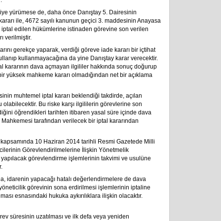
.
iye yürümese de, daha önce Danıştay 5. Dairesinin
rı ile, 4672 sa­yı­lı kanunun ge­çi­ci 3. mad­de­si­nin Anayasa
 iptal edilen hükümlerine istinaden görevine son verilen
 verilmiştir.
rını gerekçe yaparak, verdiği göreve iade kararı bir içtihat
 kullanıp kullanmayacağına da yine Danıştay karar verecektir.
 kararının dava açmayan ilgililer hakkında sonuç doğurup
de bir yüksek mahkeme kararı olmadığından net bir açıklama
in muhtemel iptal kararı beklendiği takdirde, açılan
olabilecektir. Bu riske karşı ilgililerin görevlerine son
ldiğini öğrendikleri tarihten itibaren yasal süre içinde dava
ahkemesi tarafından verilecek bir iptal kararından
m kapsamında 10 Haziran 2014 tarihli Resmi Gazetede Milli
ilerinin Görevlendirilmelerine İlişkin Yönetmelik
e yapılacak görevlendirme işlemlerinin takvimi ve usulüne
.
a, idarenin yapacağı hatalı değerlendirmelere de dava
yöneticilik görevinin sona erdirilmesi işlemlerinin iptaline
lması esnasındaki hukuka aykırılıklara ilişkin olacaktır.
v süresinin uzatılması ve ilk defa veya yeniden