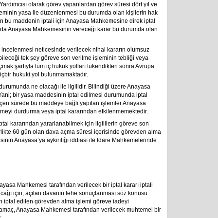
rdımcısı olarak görev yapanlardan görev süresi dört yıl ve
şleminin yasa ile düzenlenmesi bu durumda olan kişilerin hak
erin bu maddenin iptali için Anayasa Mahkemesine direk iptal
mda Anayasa Mahkemesinin vereceği karar bu durumda olan
ncelenmesi neticesinde verilecek nihai kararın olumsuz
leceği tek şey göreve son verilme işleminin tebliği veya
açmak şartıyla tüm iç hukuk yolları tükendikten sonra Avrupa
içbir hukuki yol bulunmamaktadır.
 durumunda ne olacağı ile ilgilidir. Bilindiği üzere Anayasa
ani; bir yasa maddesinin iptal edilmesi durumunda iptal
çen sürede bu maddeye bağlı yapılan işlemler Anayasa
meyi durdurma veya iptal kararından etkilenmemektedir.
 kararından yararlanabilmek için ilgililerin göreve son
birlikte 60 gün olan dava açma süresi içerisinde görevden alma
inin Anayasa’ya aykırılığı iddiası ile İdare Mahkemelerinde
nayasa Mahkemesi tarafından verilecek bir iptal kararı iptali
ıracağı için, açılan davanın lehe sonuçlanması söz konusu
n iptal edilen görevden alma işlemi göreve iadeyi
sıl amaç, Anayasa Mahkemesi tarafından verilecek muhtemel bir