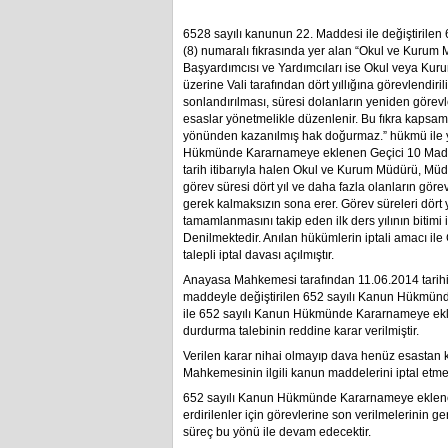
6528 sayılı kanunun 22. Maddesi ile değiştiril
(8) numaralı fıkrasında yer alan “Okul ve Kurum Mü
Başyardımcısı ve Yardımcıları ise Okul veya Kuru
üzerine Vali tarafından dört yıllığına görevlendi
sonlandırılması, süresi dolanların yeniden görevl
esaslar yönetmelikle düzenlenir. Bu fıkra kapsamı
yönünden kazanılmış hak doğurmaz.” hükmü ile y
Hükmünde Kararnameye eklenen Geçici 10 Madde’
tarih itibarıyla halen Okul ve Kurum Müdürü, Mü
görev süresi dört yıl ve daha fazla olanların görev
gerek kalmaksızın sona erer. Görev süreleri dört 
tamamlanmasını takip eden ilk ders yılının bitimi 
Denilmektedir. Anılan hükümlerin iptali amacı 
talepli iptal davası açılmıştır.
Anayasa Mahkemesi tarafından 11.06.2014 tarih
maddeyle değiştirilen 652 sayılı Kanun Hükmün
ile 652 sayılı Kanun Hükmünde Kararnameye ekle
durdurma talebinin reddine karar verilmiştir.
Verilen karar nihai olmayıp dava henüz esastan 
Mahkemesinin ilgili kanun maddelerini iptal etme 
652 sayılı Kanun Hükmünde Kararnameye eklenen 
erdirilenler için görevlerine son verilmelerinin
süreç bu yönü ile devam edecektir.