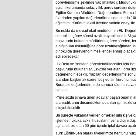
görevlendirme şeklinde yapılmaktadır. Müdürlükte d
eğitim kurumunda sekiz yıllık görev süresini dol
Eğitim Kurumu Müdürleri Değerlendirme Formu üz
üzerinden yapılan değerlendirme sonucunda 100 ü
eğitim müdürünün teklifi üzerine valinin onayı ile 
Bu nokta da mevcut okul müdürlerinin Ek- Değer
sebebi ile görev süresi uzatılmayabilecektir. Vey
başvuruda bulunan müdürlerin görev süreleri, te
aldığı puan üstünlüğüne göre uzatılacağından, h
bir okulda görevlendirilmesi engellenmiş olacakt
edilebilecektir.
-İlk Defa ve Yeniden görevlendirilecekler için is
başvuruda bulunanlar, Ek-2’de yer alan Form üz
değerlendirilecektir. Yapılan değerlendirme so
alandan başlamak üzere, boş eğitim kurumu müdür
Buradaki değerlendirmede sonucu sözlü sınava 
sahiptir.
-Yine sözlü sınava giren adaylar başarı puanın alt
alamadıklarını düşündükleri puanları için sözlü sı
isteyebilecektir.
Bu süreçte yukarıda verilen örnekler gibi kişiye ö
işlemde hukuka aykırı hususların yer aldığını düşü
açma süresi olan 60 gün içinde iptal davası açabi
Türk Eğitim-Sen olarak üyelerimize her türlü huku