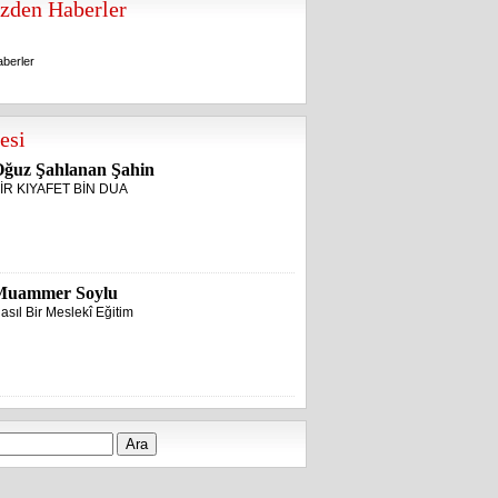
zden Haberler
berler
berler
esi
ğuz Şahlanan Şahin
İR KIYAFET BİN DUA
Muammer Soylu
asıl Bir Meslekî Eğitim