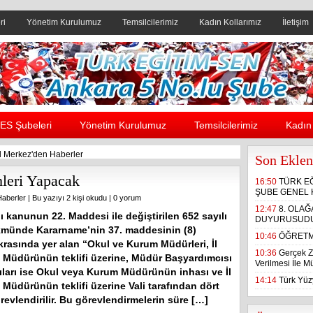
ri
Yönetim Kurulumuz
Temsilcilerimiz
Kadın Kollarımız
İletişim
Header yanı reklam alanı
ES Şubeleri
Yönetim Kurulumuz
Temsilcilerimiz
Kadın 
 Merkez'den Haberler
Son Eklen
mleri Yapacak
16:50
TÜRK E
ŞUBE GENEL 
aberler
| Bu yazıyı 2 kişi okudu |
0 yorum
12:47
8. OLA
 kanunun 22. Maddesi ile değiştirilen 652 sayılı
DUYURUSUD
münde Kararname’nin 37. maddesinin (8)
10:46
ÖĞRETM
krasında yer alan “Okul ve Kurum Müdürleri, İl
10:36
Gerçek Z
im Müdürünün teklifi üzerine, Müdür Başyardımcısı
Verilmesi İle 
ıları ise Okul veya Kurum Müdürünün inhası ve İl
14:14
Türk Yüzy
m Müdürünün teklifi üzerine Vali tarafından dört
örevlendirilir. Bu görevlendirmelerin süre […]