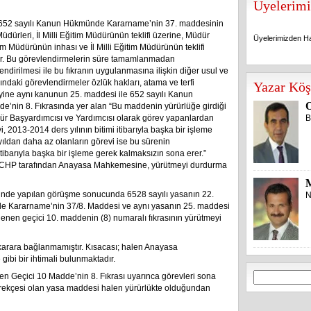
Üyelerimi
en 652 sayılı Kanun Hükmünde Kararname’nin 37. maddesinin
dürleri, İl Milli Eğitim Müdürünün teklifi üzerine, Müdür
Üyelerimizden Ha
m Müdürünün inhası ve İl Milli Eğitim Müdürünün teklifi
rilir. Bu görevlendirmelerin süre tamamlanmadan
endirilmesi ile bu fıkranın uygulanmasına ilişkin diğer usul ve
Üyelerimizden Ha
ndaki görevlendirmeler özlük hakları, atama ve terfi
Yazar Köş
ine aynı kanunun 25. maddesi ile 652 sayılı Kanun
O
nin 8. Fıkrasında yer alan “Bu maddenin yürürlüğe girdiği
dür Başyardımcısı ve Yardımcısı olarak görev yapanlardan
B
i, 2013-2014 ders yılının bitimi itibarıyla başka bir işleme
yıldan daha az olanların görevi ise bu sürenin
itibarıyla başka bir işleme gerek kalmaksızın sona erer.”
ile CHP tarafından Anayasa Mahkemesine, yürütmeyi durdurma
inde yapılan görüşme sonucunda 6528 sayılı yasanın 22.
N
de Kararname’nin 37/8. Maddesi ve aynı yasanın 25. maddesi
nen geçici 10. maddenin (8) numaralı fıkrasının yürütmeyi
karara bağlanmamıştır. Kısacası; halen Anayasa
gibi bir ihtimali bulunmaktadır.
Arama:
Geçici 10 Madde’nin 8. Fıkrası uyarınca görevleri sona
 gerekçesi olan yasa maddesi halen yürürlükte olduğundan