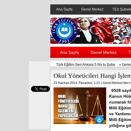
Ana Sayfa
Genel Merkez
TES Şubele
Ana Sayfa
Genel Merkez
T
Türk Eğitim-Sen Ankara 5 No.lu Şube
»
Genel
Okul Yöneticileri Hangi İşle
23 Haziran 2014, Pazartesi, 1:21 |
Genel Merkez'den H
6528 sayılı
Kanun Hük
numaralı fı
Milli Eğit
ve Yardımc
Milli Eğiti
yıllığına g