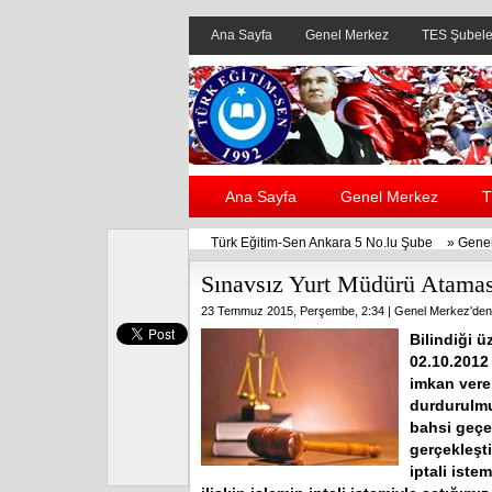
Ana Sayfa
Genel Merkez
TES Şubele
Ana Sayfa
Genel Merkez
T
Türk Eğitim-Sen Ankara 5 No.lu Şube
»
Genel
Sınavsız Yurt Müdürü Atamasın
23 Temmuz 2015, Perşembe, 2:34 |
Genel Merkez'den
Bilindiği ü
02.10.2012 
imkan ver
durdurulmu
bahsi geçe
gerçekleşt
iptali ist