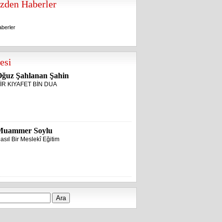
zden Haberler
berler
berler
esi
ğuz Şahlanan Şahin
İR KIYAFET BİN DUA
Muammer Soylu
asıl Bir Meslekî Eğitim