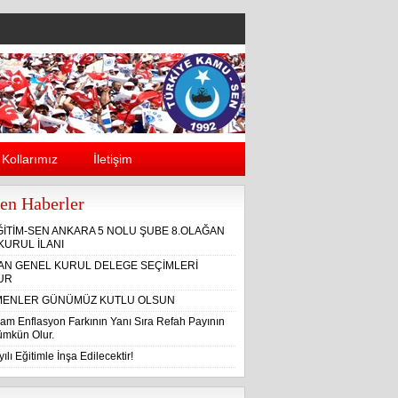
Kollarımız
İletişim
en Haberler
ĞİTİM-SEN ANKARA 5 NOLU ŞUBE 8.OLAĞAN
KURUL İLANI
ĞAN GENEL KURUL DELEGE SEÇİMLERİ
UR
ENLER GÜNÜMÜZ KUTLU OLSUN
am Enflasyon Farkının Yanı Sıra Refah Payının
Mümkün Olur.
ılı Eğitimle İnşa Edilecektir!