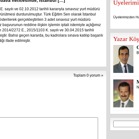
ız dava neticesinde, İstanbul […]
Üyelerimi
. sayılı ve 02.10.2012 tarihli kararıyla sınavsız yurt müdürü
rütmesi durdurulmuştur. Türk Eğitim Sen olarak İstanbul
Üyelerimizden Ha
erilerek gerçekleştirilen 3 adet sınavsız yurt müdürü
başvurunun reddine ilişkin işlemin iptali istemiyle açtığımız
 2014/2272 E., 2015/1103 K. sayılı ve 30.04.2015 tarihli
Üyelerimizden Ha
ştir. Bahsi geçen kararda, bu kadrolara sınava katılıp başarılı
Yazar Köş
i ifade edilmiştir.
O
B
Toplam 0 yorum »
N
Arama: