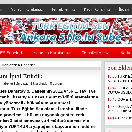
ri
Yönetim Kurulumuz
Temsilcilerimiz
Kadın Kollarımız
İletişim
Header yanı reklam alanı
ES Şubeleri
Yönetim Kurulumuz
Temsilcilerimiz
Kadın 
 Merkez'den Haberler
Son Eklen
ı İptal Ettirdik
16:50
TÜRK E
ŞUBE GENEL 
 Haberler
| Bu yazıyı 1 kişi okudu |
0 yorum
12:47
8. OLA
zere Danıştay 5. Dairesinin 2012/4736 E. sayılı ve
DUYURUSUD
tarihli kararıyla sınavsız yurt müdürü atamalarına
10:46
ÖĞRETM
en yönetmelik hükmünün yürütmesi
10:36
Gerçek Z
ştur. Türk Eğitim Sen olarak İstanbul ilinde
Verilmesi İle 
n yönetmelik hükmü dayanak gösterilerek
14:14
Türk Yüzy
irilen 3 adet sınavsız yurt müdürü atamasının
emiyle YURTKUR’a yaptığımız başvurunun reddine