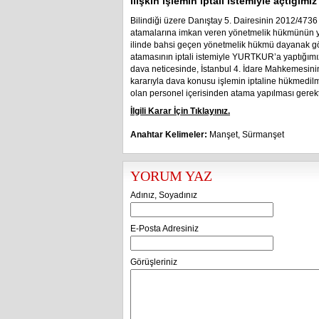
ilişkin işlemin iptali istemiyle açtığım
Bilindiği üzere Danıştay 5. Dairesinin 2012/4736 E
atamalarına imkan veren yönetmelik hükmünün yü
ilinde bahsi geçen yönetmelik hükmü dayanak göst
atamasının iptali istemiyle YURTKUR’a yaptığımız 
dava neticesinde, İstanbul 4. İdare Mahkemesinin
kararıyla dava konusu işlemin iptaline hükmedilmi
olan personel içerisinden atama yapılması gerektiğ
İlgili Karar İçin Tıklayınız.
Anahtar Kelimeler:
Manşet
,
Sürmanşet
YORUM YAZ
Adınız, Soyadınız
E-Posta Adresiniz
Görüşleriniz