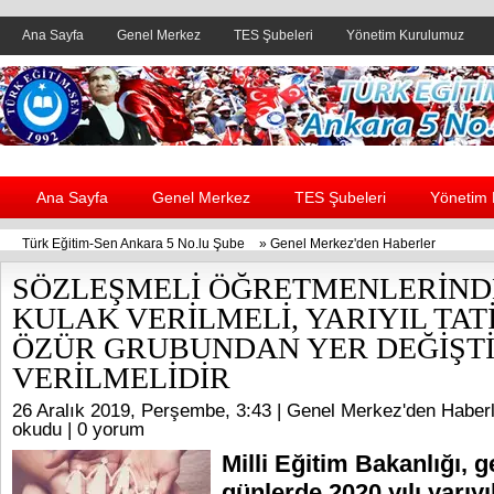
Ana Sayfa
Genel Merkez
TES Şubeleri
Yönetim Kurulumuz
Header yanı reklam alanı
Ana Sayfa
Genel Merkez
TES Şubeleri
Yönetim
Türk Eğitim-Sen Ankara 5 No.lu Şube
»
Genel Merkez'den Haberler
SÖZLEŞMELİ ÖĞRETMENLERİNDE
KULAK VERİLMELİ, YARIYIL TAT
ÖZÜR GRUBUNDAN YER DEĞİŞT
VERİLMELİDİR
26 Aralık 2019, Perşembe, 3:43 |
Genel Merkez'den Haberl
okudu |
0 yorum
Milli Eğitim Bakanlığı, g
günlerde 2020 yılı yarıyıl