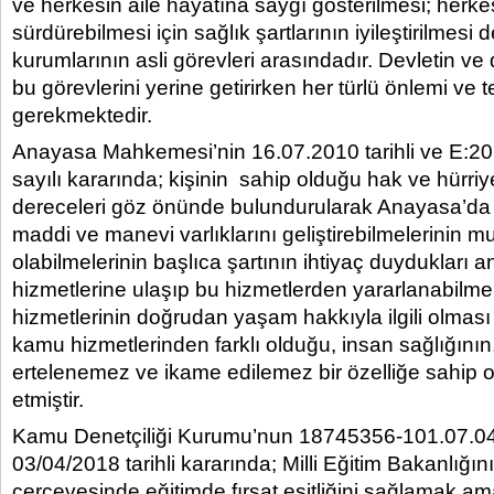
ve herkesin aile hayatına saygı gösterilmesi; herk
sürdürebilmesi için sağlık şartlarının iyileştirilmesi 
kurumlarının asli görevleri arasındadır. Devletin ve
bu görevlerini yerine getirirken her türlü önlemi ve t
gerekmektedir.
Anayasa Mahkemesi’nin 16.07.2010 tarihli ve E:2
sayılı kararında; kişinin sahip olduğu hak ve hürri
dereceleri göz önünde bulundurularak Anayasa’da ye
maddi ve manevi varlıklarını geliştirebilmelerinin m
olabilmelerinin başlıca şartının ihtiyaç duydukları a
hizmetlerine ulaşıp bu hizmetlerden yararlanabilmel
hizmetlerinin doğrudan yaşam hakkıyla ilgili olması
kamu hizmetlerinden farklı olduğu, insan sağlığının, 
ertelenemez ve ikame edilemez bir özelliğe sahip 
etmiştir.
Kamu Denetçiliği Kurumu’nun 18745356-101.07.04-
03/04/2018 tarihli kararında; Milli Eğitim Bakanlığın
çerçevesinde eğitimde fırsat eşitliğini sağlamak ama